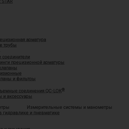
R STAR
ецизионная арматура
е трубы
®
 соединители
тинги прецизионной арматуры
клапаны
цизионные
апаны и фильтры
®
ъемные соединения QC-LOK
 и аксессуары
Измерительные системы и манометры
 гидравлике и пневматике