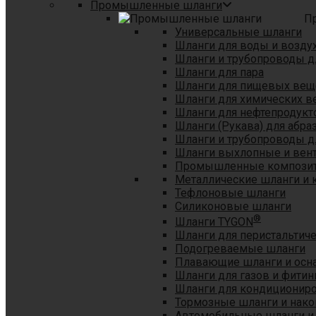
Промышленные шланги
П
Универсальные шланги
Шланги для воды и возду
Шланги и трубопроводы 
Шланги для пара
Шланги для пищевых вещ
Шланги для химических в
Шланги для нефтепродукт
Шланги (Рукава) для абр
Шланги и трубопроводы дл
Шланги выхлопные и вен
Промышленные композит
Металлические шланги и 
Тефлоновые шланги
Силиконовые шланги
®
Шланги TYGON
Шланги для перистальтиче
Подогреваемые шланги
Плавающие шланги и осн
Шланги для газов и фитин
Шланги для кондициониро
Тормозные шланги и нако
Автомобильные шланги и