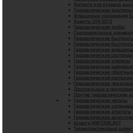
Фитинги для рукавов выс
Гидравлические адаптеры
Фланцевые соединения S
Хомуты DIN 3015
Гидравлические трубы
Соединительные элементы
Гидравлические быстрос
Гидравлические быстрос
Гидравлические вращающ
Гидравлические распреде
Гидравлические клапаны
Гидравлические шаровые
Гидравлические обратные
Гидравлический распреде
Гидравлические предохр
Дроссельные и предохра
Другие гидравлические к
Гидравлические насосы
Гидравлические цилиндр
Гидравлические агрегаты
Гидравлические аксессуа
Шланги WATERBLAST
Термопластиковые шланг