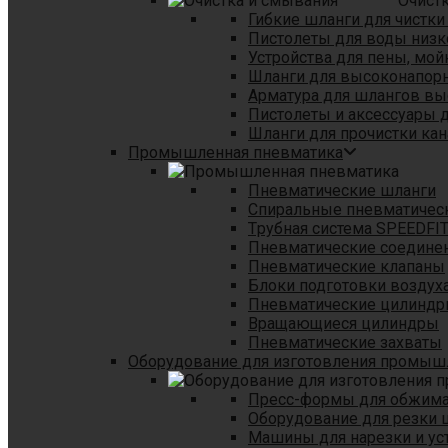
Очист
Гибкие шланги для чистки
Пистолеты для воды низк
Устройства для пены, мой
Шланги для высоконапор
Арматура для шлангов в
Пистолеты и аксессуары 
Шланги для прочистки кан
Промышленная пневматика
Пневматические шланги
Спиральные пневматичес
Tрубная система SPEEDFI
Пневматические соедине
Пневматические клапаны
Блоки подготовки воздуха
Пневматические цилинд
Вращающиеся цилиндры
Пневматические захваты
Оборудование для изготовления промы
Пресс-формы для обжима 
Оборудование для резки 
Машины для нарезки и ус