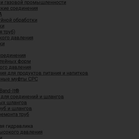
 и газовой промышленности
кие соединения
A
уйной обработки
ки
я труб)
кого давления
ки
соединения
итейных форм
ого давления
я для продуктов питания и напитков
мные муфты CPC
Band-It®
для соединений и шлангов
ых шлангов
уб и шлангов
ремонта труб
ая гидравлика
ысокого давления
и