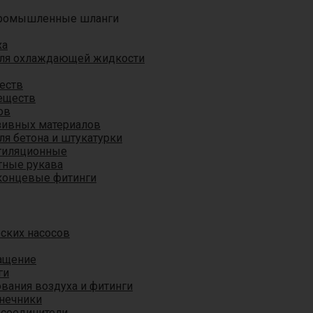
ромышленные шланги
ха
для охлаждающей жидкости
еств
еществ
ов
азивных материалов
я бетона и штукатурки
тиляционные
ные рукава
концевые фитинги
ских насосов
ащение
ги
вания воздуха и фитинги
нечники
 соединители