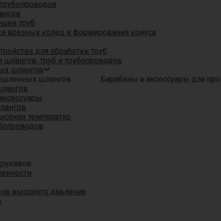
трубопроводов
ангов
нцев труб
а врезных колец и формирования конуса
ройства для обработки труб
 шлангов, труб и трубопроводов
ых шлангов
Барабаны и аксессуары для п
шлангов
аксессуары
шлангов
ысоких температур
убопроводов
 рукавов
ленности
вов высокого давления
в