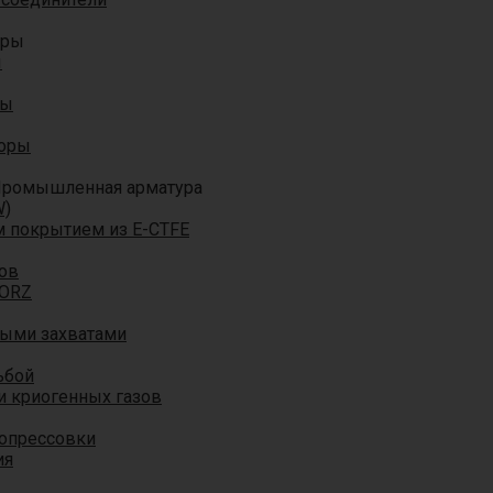
оры
ы
ры
торы
ромышленная арматура
W)
м покрытием из E-CTFE
ов
TORZ
ными захватами
ьбой
и криогенных газов
 опрессовки
ия