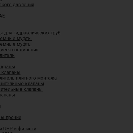
окого давления
AE
 для гидравлических труб
ъемные муфты
ъемные муфты
иеся соединения
лители
 краны
 клапаны
литель плитного монтажа
анительные клапаны
нительные клапаны
лапаны
ы
ры прочие
и UHP и фитинги