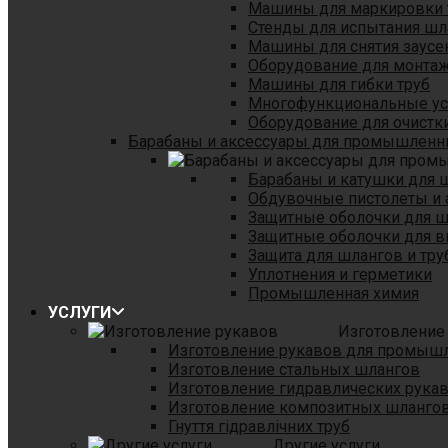
Машины для маркировки 
Стенды для испытания шл
Машины для снятия заусе
Оборудование для монтаж
Машины для гибки труб
Многофункциональные уст
Оборудование для очистки
Барабаны и аксессуары для промышленн
Барабаны и катушки для 
Обдувочные пистолеты и 
Защитные оболочки для 
Защитные оболочки для в
Защита для шлангов и тр
Уплотнения и герметики
Промышленная химия
УСЛУГИ
Изготовление
Изготовление рукавов для промыш
Изготовление стальных шлангов
Изготовление гидравлических рука
Изготовление композитных шланго
Гнуття гідравлічних труб
Другие услуги