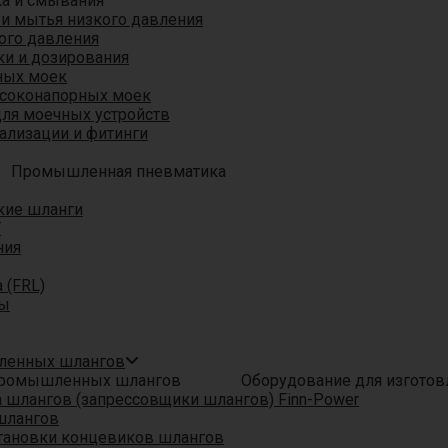
ка и смывания
 и мытья низкого давления
ого давления
ки и дозирования
ных моек
ысоконапорных моек
для моечных устройств
ализации и фитинги
Промышленная пневматика
кие шланги
T
ния
 (FRL)
ры
шленных шлангов
Оборудование для изгото
шлангов (запрессовщики шлангов) Finn-Power
шлангов
тановки концевиков шлангов