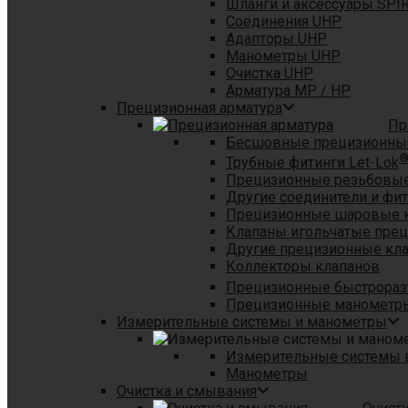
Шланги и аксессуары SPI
Соединения UHP
Адапторы UHP
Манометры UHP
Очистка UHP
Арматура MP / HP
Прецизионная арматура
Пр
Бесшовные прецизионны
Трубные фитинги Let-Lok
Прецизионные резьбовые
Другие соединители и фи
Прецизионные шаровые 
Клапаны игольчатые пре
Другие прецизионные кл
Коллекторы клапанов
Прецизионные быстрораз
Прецизионные манометры
Измерительные системы и манометры
Измерительные системы в
Манометры
Очистка и смывания