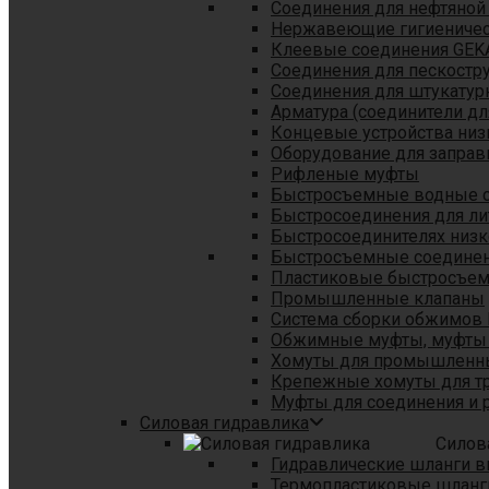
Соединения для нефтяной
Нержавеющие гигиеничес
Клеевые соединения GEK
Соединения для пескостр
Cоединения для штукатур
Арматура (соединители дл
Концевые устройства низ
Оборудование для заправ
Рифленые муфты
Быстросъемные водные 
Быстросоединения для л
Быстросоединителях низк
Быстросъемные соединени
Пластиковые быстросъе
Промышленные клапаны
Система сборки обжимов 
Обжимные муфты, муфты 
Хомуты для промышленн
Крепежные хомуты для тр
Муфты для соединения и 
Силовая гидравлика
Силов
Гидравлические шланги в
Термопластиковые шланг