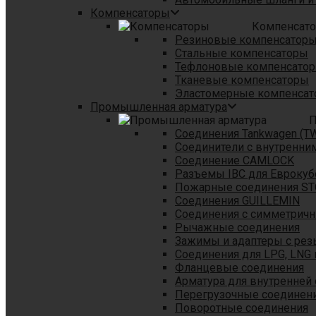
Компенсаторы
Компенсат
Резиновые компенсатор
Стальные компенсаторы
Тефлоновые компенсато
Тканевые компенсаторы
Эластомерные компенса
Промышленная арматура
П
Соединения Tankwagen (T
Соединители с внутренни
Соединение CAMLOCK
Разъемы IBC для Еврокуб
Пожарные соединения S
Соединения GUILLEMIN
Соединения с симметрич
Рычажные соединения
Зажимы и адаптеры с рез
Соединения для LPG, LNG 
Фланцевые соединения
Арматура для внутренней
Перегрузочные соединен
Поворотные соединения