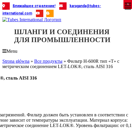
Skip
X
X
X
X
X
X
X
X
X
X
X
X
X
X
X
X
X
X
X
Ближайшее отделение!
karaganda@tubes-
to
international.com
content
ШЛАНГИ И СОЕДИНЕНИЯ
ДЛЯ ПРОМЫШЛЕННОСТИ
Menu
Strona główna
»
Все продукты
»
Фильтр H-600R тип «T» с
метрическим соединением LET-LOK®, сталь AISI 316
, сталь AISI 316
 загрязнений. Фильтр должен быть установлен в соответствии с
ение зависит от температуры эксплуатации. Материал корпуса:
 x метрическое соединение LET-LOK®. Уровень фильтрации: от 0,1