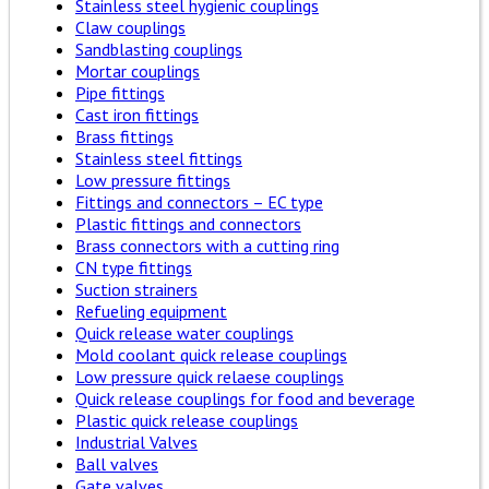
Stainless steel hygienic couplings
Claw couplings
Sandblasting couplings
Mortar couplings
Pipe fittings
Cast iron fittings
Brass fittings
Stainless steel fittings
Low pressure fittings
Fittings and connectors – EC type
Plastic fittings and connectors
Brass connectors with a cutting ring
CN type fittings
Suction strainers
Refueling equipment
Quick release water couplings
Mold coolant quick release couplings
Low pressure quick relaese couplings
Quick release couplings for food and beverage
Plastic quick release couplings
Industrial Valves
Ball valves
Gate valves