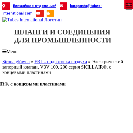
Skip
X
X
X
X
X
X
X
X
X
X
X
X
X
X
X
X
X
X
X
Ближайшее отделение!
karaganda@tubes-
to
international.com
content
ШЛАНГИ И СОЕДИНЕНИЯ
ДЛЯ ПРОМЫШЛЕННОСТИ
Menu
Strona główna
»
FRL - подготовка воздуха
»
Электрический
запорный клапан, V3V 100, 200 серия SKILLAIR®, с
концевыми пластинами
AIR®, с концевыми пластинами