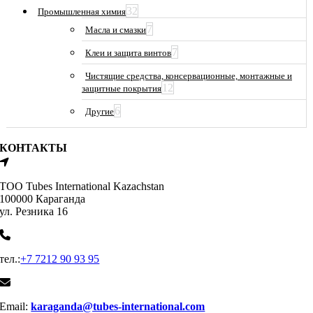
32
Промышленная химия
7
Масла и смазки
7
Клеи и защита винтов
Чистящие средства, консервационные, монтажные и
12
защитные покрытия
6
Другие
КОНТАКТЫ
ТОО Tubes International Kazachstan
100000 Караганда
ул. Резника 16
тел.:
+7 7212 90 93 95
Email:
karaganda@tubes-international.com