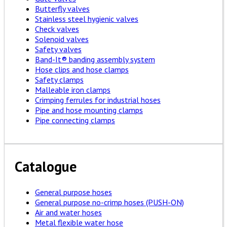
Butterfly valves
Stainless steel hygienic valves
Check valves
Solenoid valves
Safety valves
Band-It® banding assembly system
Hose clips and hose clamps
Safety clamps
Malleable iron clamps
Crimping ferrules for industrial hoses
Pipe and hose mounting clamps
Pipe connecting clamps
Catalogue
General purpose hoses
General purpose no-crimp hoses (PUSH-ON)
Air and water hoses
Metal flexible water hose