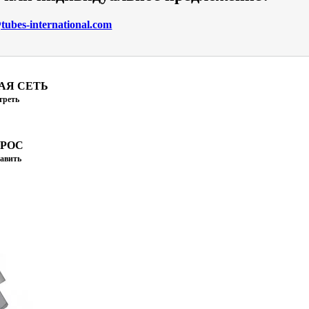
ubes-international.com
АЯ СЕТЬ
треть
ПРОС
авить