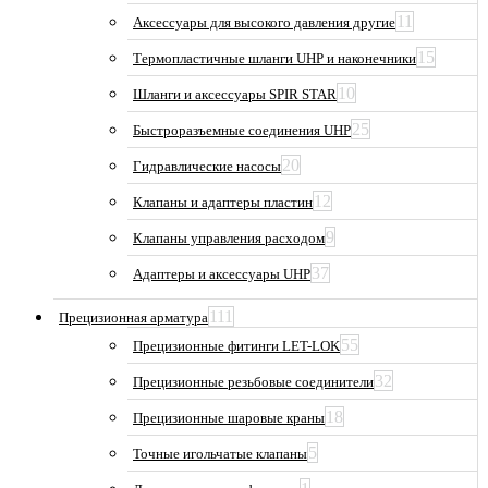
11
Аксессуары для высокого давления другие
15
Термопластичные шланги UHP и наконечники
10
Шланги и аксессуары SPIR STAR
25
Быстроразъемные соединения UHP
20
Гидравлические насосы
12
Клапаны и адаптеры пластин
9
Клапаны управления расходом
37
Адаптеры и аксессуары UHP
111
Прецизионная арматура
55
Прецизионные фитинги LET-LOK
32
Прецизионные резьбовые соединители
18
Прецизионные шаровые краны
5
Точные игольчатые клапаны