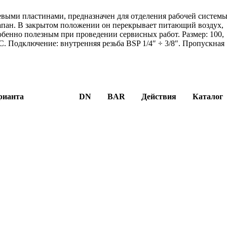
выми пластинами, предназначен для отделения рабочей систем
лапан. В закрытом положении он перекрывает питающий воздух,
собенно полезным при проведении сервисных работ. Размер: 100,
°C. Подключение: внутренняя резьба BSP 1/4″ ÷ 3/8″. Пропускная
.
рианта
DN
BAR
Действия
Каталог