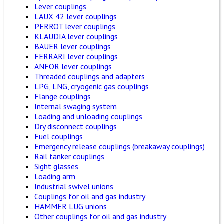
Lever couplings
LAUX 42 lever couplings
PERROT lever couplings
KLAUDIA lever couplings
BAUER lever couplings
FERRARI lever couplings
ANFOR lever couplings
Threaded couplings and adapters
LPG, LNG, cryogenic gas couplings
Flange couplings
Internal swaging system
Loading and unloading couplings
Dry disconnect couplings
Fuel couplings
Emergency release couplings (breakaway couplings)
Rail tanker couplings
Sight glasses
Loading arm
Industrial swivel unions
Couplings for oil and gas industry
HAMMER LUG unions
Other couplings for oil and gas industry