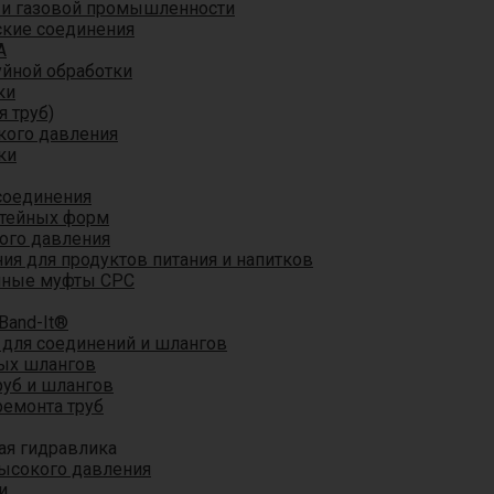
 и газовой промышленности
кие соединения
A
уйной обработки
ки
я труб)
кого давления
ки
соединения
итейных форм
ого давления
я для продуктов питания и напитков
мные муфты CPC
Band-It®
для соединений и шлангов
ых шлангов
уб и шлангов
ремонта труб
ая гидравлика
ысокого давления
и