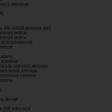
окого давления
AE
 для гидравлических труб
ъемные муфты
ъемные муфты
иеся соединения
лители
 краны
 клапаны
литель плитного монтажа
анительные клапаны
нительные клапаны
лапаны
ы
ры прочие
и UHP и фитинги