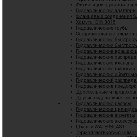
Фитинги для рукавов выс
Гидравлические адаптеры
Фланцевые соединения S
Хомуты DIN 3015
Гидравлические трубы
Соединительные элементы
Гидравлические быстрос
Гидравлические быстрос
Гидравлические вращающ
Гидравлические распреде
Гидравлические клапаны
Гидравлические шаровые
Гидравлические обратные
Гидравлический распреде
Гидравлические предохр
Дроссельные и предохра
Другие гидравлические к
Гидравлические насосы
Гидравлические цилиндр
Гидравлические агрегаты
Гидравлические аксессуа
Шланги WATERBLAST
Термопластиковые шланг