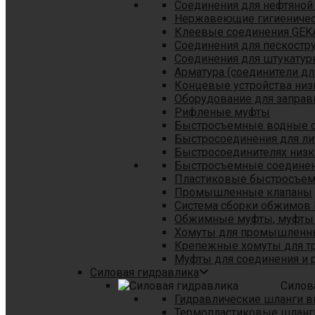
Соединения для нефтяной
Нержавеющие гигиеничес
Клеевые соединения GEK
Соединения для пескостр
Cоединения для штукатур
Арматура (соединители дл
Концевые устройства низ
Оборудование для заправ
Рифленые муфты
Быстросъемные водные 
Быстросоединения для л
Быстросоединителях низк
Быстросъемные соединени
Пластиковые быстросъе
Промышленные клапаны
Система сборки обжимов 
Обжимные муфты, муфты 
Хомуты для промышленн
Крепежные хомуты для тр
Муфты для соединения и 
Силовая гидравлика
Силов
Гидравлические шланги в
Термопластиковые шланг