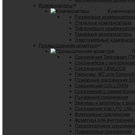
Компенсаторы
Компенсат
Резиновые компенсатор
Стальные компенсаторы
Тефлоновые компенсато
Тканевые компенсаторы
Эластомерные компенса
Промышленная арматура
П
Соединения Tankwagen (T
Соединители с внутренни
Соединение CAMLOCK
Разъемы IBC для Еврокуб
Пожарные соединения S
Соединения GUILLEMIN
Соединения с симметрич
Рычажные соединения
Зажимы и адаптеры с рез
Соединения для LPG, LNG 
Фланцевые соединения
Арматура для внутренней
Перегрузочные соединен
Поворотные соединения