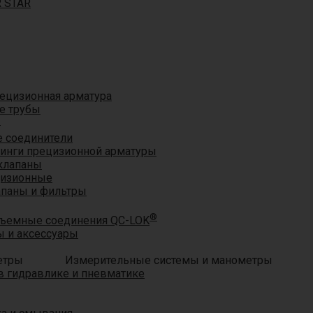
R STAR
ецизионная арматура
е трубы
®
 соединители
тинги прецизионной арматуры
клапаны
цизионные
апаны и фильтры
®
ъемные соединения QC-LOK
 и аксессуары
Измерительные системы и манометры
 гидравлике и пневматике