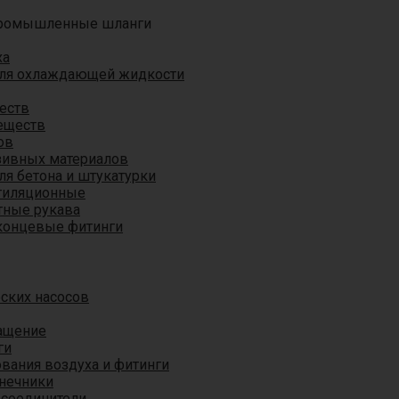
ромышленные шланги
ха
для охлаждающей жидкости
еств
еществ
ов
азивных материалов
я бетона и штукатурки
тиляционные
ные рукава
концевые фитинги
ских насосов
ащение
ги
вания воздуха и фитинги
нечники
 соединители