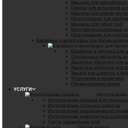
Машины для маркировки 
Стенды для испытания шл
Машины для снятия заусе
Оборудование для монтаж
Машины для гибки труб
Многофункциональные уст
Оборудование для очистки
Барабаны и аксессуары для промышленн
Барабаны и катушки для 
Обдувочные пистолеты и 
Защитные оболочки для 
Защитные оболочки для в
Защита для шлангов и тр
Уплотнения и герметики
Промышленная химия
УСЛУГИ
Изготовление
Изготовление рукавов для промыш
Изготовление стальных шлангов
Изготовление гидравлических рука
Изготовление композитных шланго
Гнуття гідравлічних труб
Другие услуги