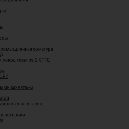
оры
ы
ры
торы
ромышленная арматура
W)
м покрытием из E-CTFE
ов
TORZ
ными захватами
ьбой
и криогенных газов
 опрессовки
ия