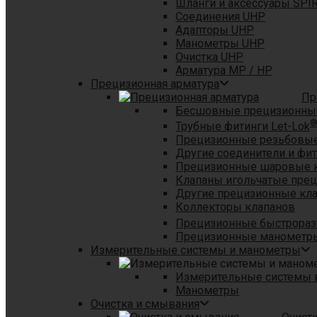
Шланги и аксессуары SPI
Соединения UHP
Адапторы UHP
Манометры UHP
Очистка UHP
Арматура MP / HP
Прецизионная арматура
Пр
Бесшовные прецизионны
Трубные фитинги Let-Lok
Прецизионные резьбовые
Другие соединители и фи
Прецизионные шаровые 
Клапаны игольчатые пре
Другие прецизионные кл
Коллекторы клапанов
Прецизионные быстрораз
Прецизионные манометры
Измерительные системы и манометры
Измерительные системы в
Манометры
Очистка и смывания