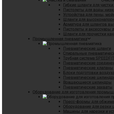
Очист
Гибкие шланги для чистки
Пистолеты для воды низк
Устройства для пены, мой
Шланги для высоконапор
Арматура для шлангов в
Пистолеты и аксессуары 
Шланги для прочистки кан
Промышленная пневматика
Пневматические шланги
Спиральные пневматичес
Tрубная система SPEEDFI
Пневматические соедине
Пневматические клапаны
Блоки подготовки воздуха
Пневматические цилинд
Вращающиеся цилиндры
Пневматические захваты
Оборудование для изготовления промы
Пресс-формы для обжима 
Оборудование для резки 
Машины для нарезки и ус