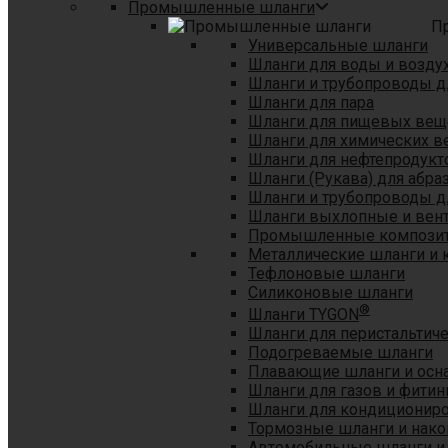
Промышленные шланги
П
Универсальные шланги
Шланги для воды и возду
Шланги и трубопроводы 
Шланги для пара
Шланги для пищевых вещ
Шланги для химических в
Шланги для нефтепродукт
Шланги (Рукава) для абр
Шланги и трубопроводы дл
Шланги выхлопные и вен
Промышленные композит
Металлические шланги и 
Тефлоновые шланги
Силиконовые шланги
®
Шланги TYGON
Шланги для перистальтиче
Подогреваемые шланги
Плавающие шланги и осн
Шланги для газов и фитин
Шланги для кондициониро
Тормозные шланги и нако
Автомобильные шланги и