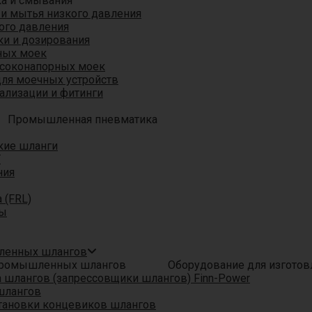
ка и смывания
 и мытья низкого давления
ого давления
ки и дозирования
ных моек
ысоконапорных моек
для моечных устройств
ализации и фитинги
Промышленная пневматика
кие шланги
T
ния
 (FRL)
ры
шленных шлангов
Оборудование для изгото
шлангов (запрессовщики шлангов) Finn-Power
шлангов
тановки концевиков шлангов