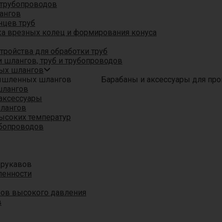
трубопроводов
ангов
нцев труб
а врезных колец и формирования конуса
ройства для обработки труб
 шлангов, труб и трубопроводов
ых шлангов
Барабаны и аксессуары для п
шлангов
аксессуары
шлангов
ысоких температур
убопроводов
 рукавов
ленности
вов высокого давления
в