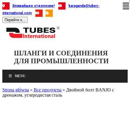
Skip
Ближайшее отделение!
karaganda@tubes-
to
international.com
content
Перейти к...
ШЛАНГИ И СОЕДИНЕНИЯ
ДЛЯ ПРОМЫШЛЕННОСТИ
MENU
Strona główna
»
Все продукты
»
Двойной болт BANJO с
дренажом, углеродистая сталь