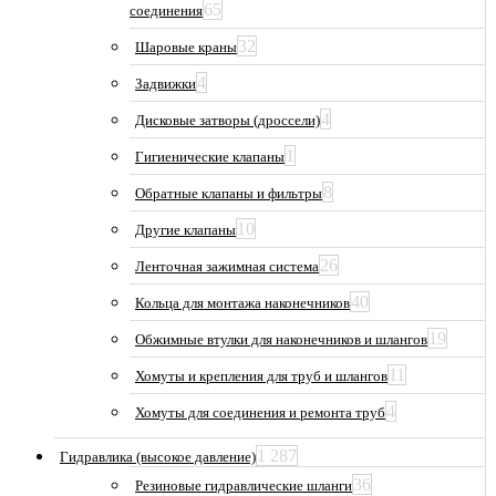
65
соединения
32
Шаровые краны
4
Задвижки
4
Дисковые затворы (дроссели)
1
Гигиенические клапаны
8
Обратные клапаны и фильтры
10
Другие клапаны
26
Ленточная зажимная система
40
Кольца для монтажа наконечников
19
Обжимные втулки для наконечников и шлангов
11
Хомуты и крепления для труб и шлангов
4
Хомуты для соединения и ремонта труб
1 287
Гидравлика (высокое давление)
36
Резиновые гидравлические шланги