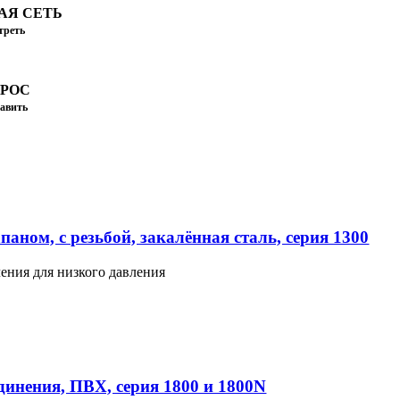
АЯ СЕТЬ
треть
ПРОС
авить
аном, с резьбой, закалённая сталь, серия 1300
ения для низкого давления
инения, ПВХ, серия 1800 и 1800N