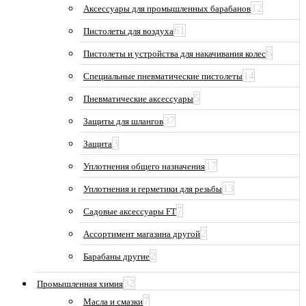
12
Аксессуары для промышленных барабанов
61
Пистолеты для воздуха
6
Пистолеты и устройства для накачивания колес
14
Специальные пневматические пистолеты
5
Пневматические аксессуары
37
Защиты для шлангов
3
Защита
17
Уплотнения общего назначения
13
Уплотнения и герметики для резьбы
7
Садовые аксессуары FT
2
Ассортимент магазина другой
2
Барабаны другие
32
Промышленная химия
7
Масла и смазки