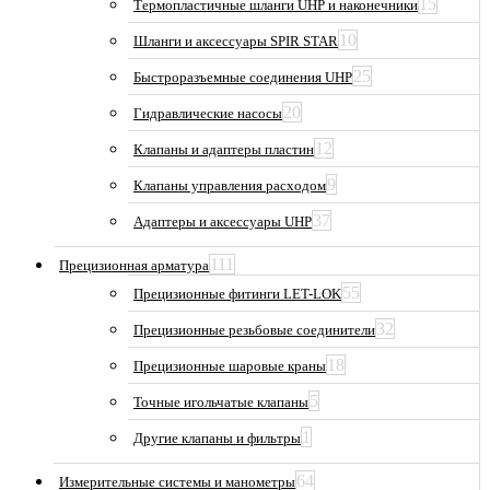
15
Термопластичные шланги UHP и наконечники
10
Шланги и аксессуары SPIR STAR
25
Быстроразъемные соединения UHP
20
Гидравлические насосы
12
Клапаны и адаптеры пластин
9
Клапаны управления расходом
37
Адаптеры и аксессуары UHP
111
Прецизионная арматура
55
Прецизионные фитинги LET-LOK
32
Прецизионные резьбовые соединители
18
Прецизионные шаровые краны
5
Точные игольчатые клапаны
1
Другие клапаны и фильтры
64
Измерительные системы и манометры