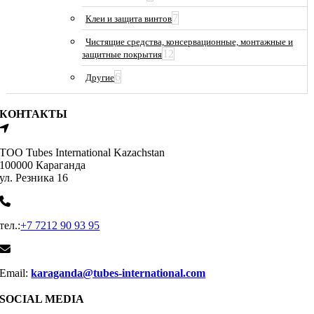
7
Клеи и защита винтов
Чистящие средства, консервационные, монтажные и
12
защитные покрытия
6
Другие
КОНТАКТЫ
ТОО Tubes International Kazachstan
100000 Караганда
ул. Резника 16
тел.:
+7 7212 90 93 95
Email:
karaganda@tubes-international.com
SOCIAL MEDIA