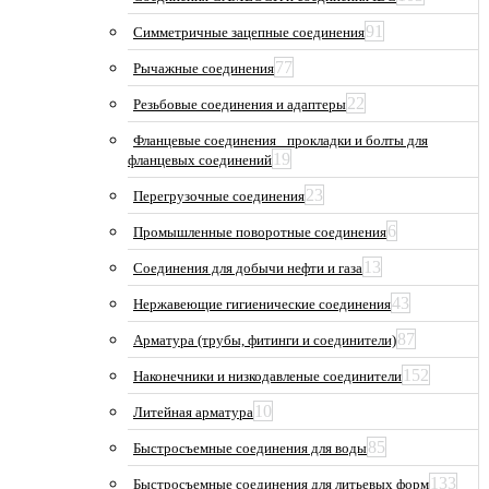
91
Симметричные зацепные соединения
77
Рычажные соединения
22
Резьбовые соединения и адаптеры
Фланцевые соединения_ прокладки и болты для
19
фланцевых соединений
23
Перегрузочные соединения
6
Промышленные поворотные соединения
13
Соединения для добычи нефти и газа
43
Нержавеющие гигиенические соединения
87
Арматура (трубы, фитинги и соединители)
152
Наконечники и низкодавленые соединители
10
Литейная арматура
85
Быстросъемные соединения для воды
133
Быстросъемные соединения для литьевых форм