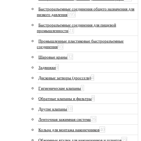
Быстроразъемные соединения общего назначения для
195
низкого давления
Быстроразъемные соединения для пищевой
21
промышленности
Промышленные пластиковые быстроразъемные
65
соединения
32
Шаровые краны
4
Задвижки
4
Дисковые затворы (дроссели)
1
Гигиенические клапаны
8
Обратные клапаны и фильтры
10
Другие клапаны
26
Ленточная зажимная система
40
Кольца для монтажа наконечников
19
Обжимные втулки для наконечников и шлангов