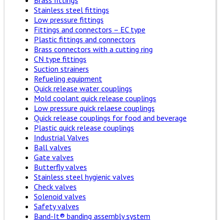
Brass fittings
Stainless steel fittings
Low pressure fittings
Fittings and connectors – EC type
Plastic fittings and connectors
Brass connectors with a cutting ring
CN type fittings
Suction strainers
Refueling equipment
Quick release water couplings
Mold coolant quick release couplings
Low pressure quick relaese couplings
Quick release couplings for food and beverage
Plastic quick release couplings
Industrial Valves
Ball valves
Gate valves
Butterfly valves
Stainless steel hygienic valves
Check valves
Solenoid valves
Safety valves
Band-It® banding assembly system