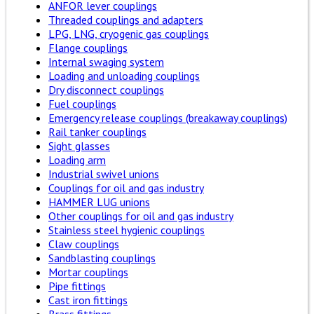
ANFOR lever couplings
Threaded couplings and adapters
LPG, LNG, cryogenic gas couplings
Flange couplings
Internal swaging system
Loading and unloading couplings
Dry disconnect couplings
Fuel couplings
Emergency release couplings (breakaway couplings)
Rail tanker couplings
Sight glasses
Loading arm
Industrial swivel unions
Couplings for oil and gas industry
HAMMER LUG unions
Other couplings for oil and gas industry
Stainless steel hygienic couplings
Claw couplings
Sandblasting couplings
Mortar couplings
Pipe fittings
Cast iron fittings