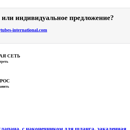
и или индивидуальное предложение?
ubes-international.com
АЯ СЕТЬ
треть
ПРОС
авить
клапана, с наконечником для шланга, закаленная