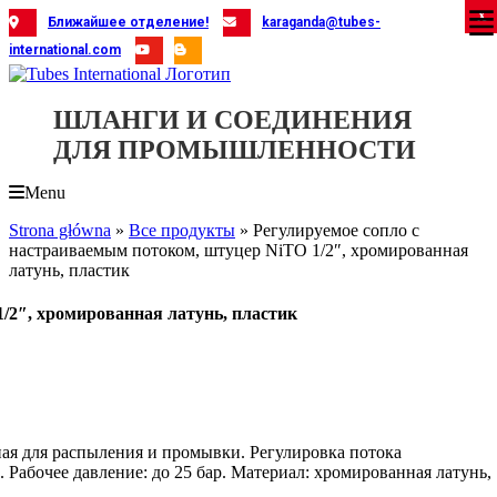
Skip
X
X
X
X
X
X
X
X
X
X
X
X
X
X
X
X
X
X
X
Ближайшее отделение!
karaganda@tubes-
to
international.com
content
ШЛАНГИ И СОЕДИНЕНИЯ
ДЛЯ ПРОМЫШЛЕННОСТИ
Menu
Strona główna
»
Все продукты
»
Регулируемое сопло с
настраиваемым потоком, штуцер NiTO 1/2″, хромированная
латунь, пластик
/2″, хромированная латунь, пластик
ая для распыления и промывки. Регулировка потока
 Рабочее давление: до 25 бар. Материал: хромированная латунь,