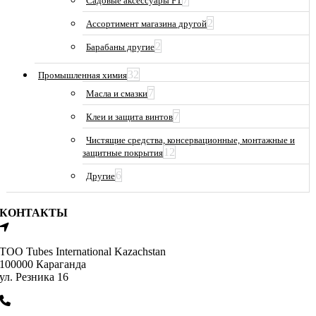
Садовые аксессуары FT
2
Ассортимент магазина другой
2
Барабаны другие
32
Промышленная химия
7
Масла и смазки
7
Клеи и защита винтов
Чистящие средства, консервационные, монтажные и
12
защитные покрытия
6
Другие
КОНТАКТЫ
ТОО Tubes International Kazachstan
100000 Караганда
ул. Резника 16