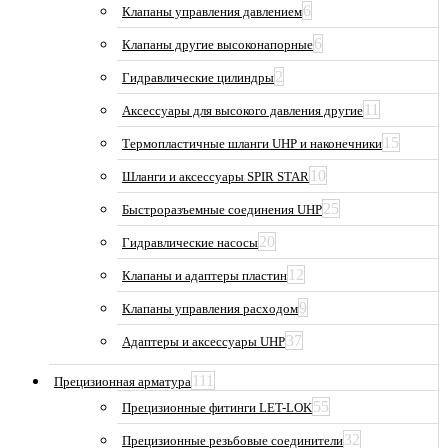
6
Клапаны управления давлением
6
Клапаны другие высоконапорные
2
Гидравлические цилиндры
11
Аксессуары для высокого давления другие
15
Термопластичные шланги UHP и наконечники
10
Шланги и аксессуары SPIR STAR
25
Быстроразъемные соединения UHP
20
Гидравлические насосы
12
Клапаны и адаптеры пластин
9
Клапаны управления расходом
37
Адаптеры и аксессуары UHP
111
Прецизионная арматура
55
Прецизионные фитинги LET-LOK
32
Прецизионные резьбовые соединители