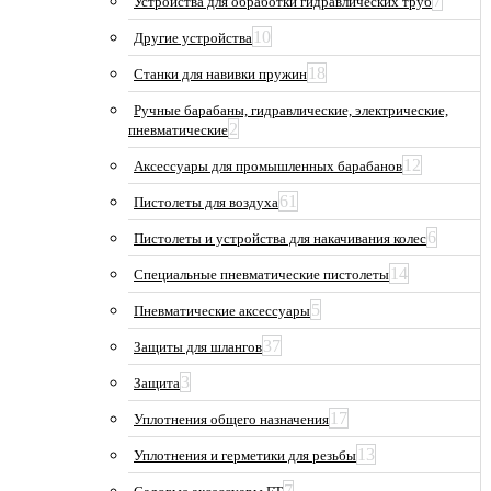
7
Устройства для обработки гидравлических труб
10
Другие устройства
18
Станки для навивки пружин
Ручные барабаны, гидравлические, электрические,
2
пневматические
12
Аксессуары для промышленных барабанов
61
Пистолеты для воздуха
6
Пистолеты и устройства для накачивания колес
14
Специальные пневматические пистолеты
5
Пневматические аксессуары
37
Защиты для шлангов
3
Защита
17
Уплотнения общего назначения
13
Уплотнения и герметики для резьбы
7