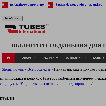
Skip
Ближайшее отделение!
karaganda@tubes-international.com
to
content
Перейти к...
ШЛАНГИ И СОЕДИНЕНИЯ ДЛЯ
ТОВАРЫ
УСЛУГИ
КОМПАНИЯ
СОВЕТЫ
Strona główna
»
Все продукты
»
Пенная насадка в кожухе с бы
нная насадка в кожухе с быстроразъёмным штуцером, нерж
е продукты
,
Устройства для пены, мойки и дозирования
/
Универсальные
Шланги для во
етали
Шланги и труб
жидкости