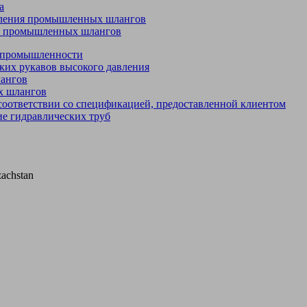
а
вления промышленных шлангов
ля промышленных шлангов
я промышленности
ких рукавов высокого давления
лангов
х шлангов
соответствии со спецификацией, предоставленной клиентом
е гидравлических труб
zachstan