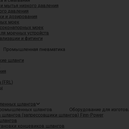
ка и смывания
 и мытья низкого давления
ого давления
ки и дозирования
ных моек
ысоконапорных моек
для моечных устройств
ализации и фитинги
Промышленная пневматика
кие шланги
T
ния
 (FRL)
ры
шленных шлангов
Оборудование для изгото
шлангов (запрессовщики шлангов) Finn-Power
шлангов
тановки концевиков шлангов