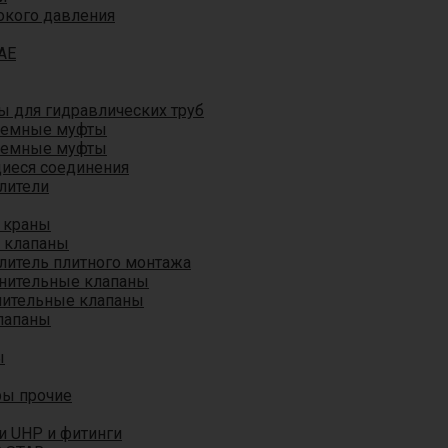
окого давления
AE
 для гидравлических труб
ъемные муфты
ъемные муфты
иеся соединения
лители
 краны
 клапаны
литель плитного монтажа
анительные клапаны
нительные клапаны
лапаны
ы
ры прочие
и UHP и фитинги