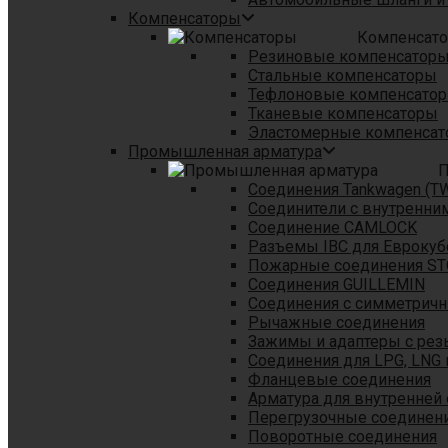
Компенсаторы
Компенсат
Резиновые компенсатор
Стальные компенсаторы
Тефлоновые компенсато
Тканевые компенсаторы
Эластомерные компенса
Промышленная арматура
П
Соединения Tankwagen (T
Соединители с внутренни
Соединение CAMLOCK
Разъемы IBC для Еврокуб
Пожарные соединения S
Соединения GUILLEMIN
Соединения с симметрич
Рычажные соединения
Зажимы и адаптеры с рез
Соединения для LPG, LNG 
Фланцевые соединения
Арматура для внутренней
Перегрузочные соединен
Поворотные соединения