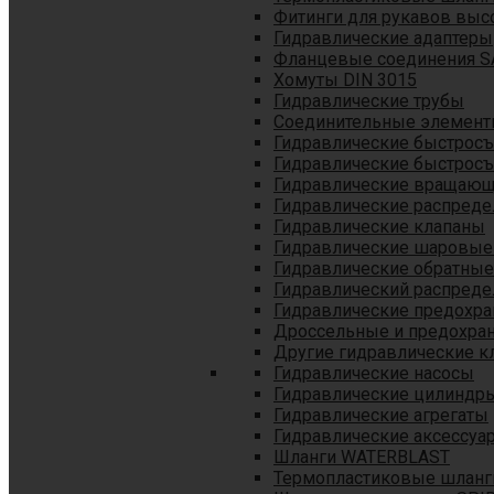
Фитинги для рукавов выс
Гидравлические адаптеры
Фланцевые соединения S
Хомуты DIN 3015
Гидравлические трубы
Соединительные элементы
Гидравлические быстрос
Гидравлические быстрос
Гидравлические вращающ
Гидравлические распреде
Гидравлические клапаны
Гидравлические шаровые
Гидравлические обратные
Гидравлический распреде
Гидравлические предохр
Дроссельные и предохра
Другие гидравлические к
Гидравлические насосы
Гидравлические цилиндр
Гидравлические агрегаты
Гидравлические аксессуа
Шланги WATERBLAST
Термопластиковые шланг