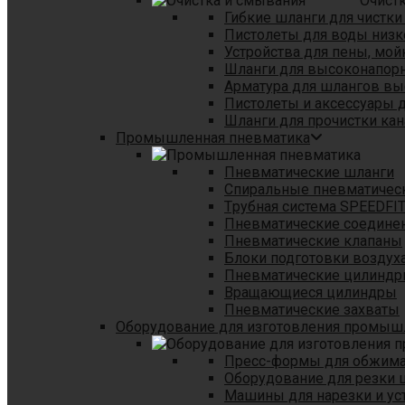
Очист
Гибкие шланги для чистки
Пистолеты для воды низк
Устройства для пены, мой
Шланги для высоконапор
Арматура для шлангов в
Пистолеты и аксессуары 
Шланги для прочистки кан
Промышленная пневматика
Пневматические шланги
Спиральные пневматичес
Tрубная система SPEEDFI
Пневматические соедине
Пневматические клапаны
Блоки подготовки воздуха
Пневматические цилинд
Вращающиеся цилиндры
Пневматические захваты
Оборудование для изготовления промы
Пресс-формы для обжима 
Оборудование для резки 
Машины для нарезки и ус