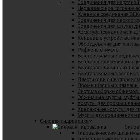
Соединения для нефтяной
Нержавеющие гигиеничес
Клеевые соединения GEK
Соединения для пескостр
Cоединения для штукатур
Арматура (соединители дл
Концевые устройства низ
Оборудование для заправ
Рифленые муфты
Быстросъемные водные 
Быстросоединения для л
Быстросоединителях низк
Быстросъемные соединени
Пластиковые быстросъе
Промышленные клапаны
Система сборки обжимов 
Обжимные муфты, муфты 
Хомуты для промышленн
Крепежные хомуты для тр
Муфты для соединения и 
Силовая гидравлика
Силов
Гидравлические шланги в
Термопластиковые шланг