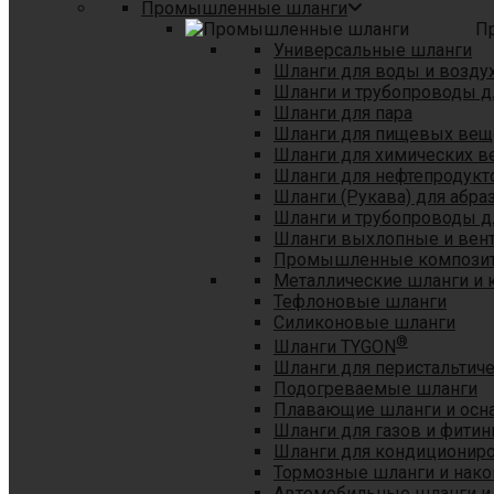
Промышленные шланги
П
Универсальные шланги
Шланги для воды и возду
Шланги и трубопроводы 
Шланги для пара
Шланги для пищевых вещ
Шланги для химических в
Шланги для нефтепродукт
Шланги (Рукава) для абр
Шланги и трубопроводы дл
Шланги выхлопные и вен
Промышленные композит
Металлические шланги и 
Тефлоновые шланги
Силиконовые шланги
®
Шланги TYGON
Шланги для перистальтиче
Подогреваемые шланги
Плавающие шланги и осн
Шланги для газов и фитин
Шланги для кондициониро
Тормозные шланги и нако
Автомобильные шланги и