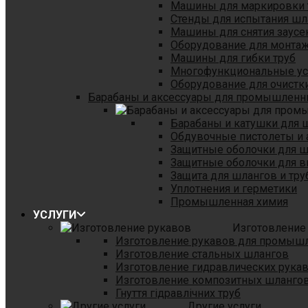
Машины для маркировки 
Стенды для испытания шл
Машины для снятия заусе
Оборудование для монтаж
Машины для гибки труб
Многофункциональные уст
Оборудование для очистки
Барабаны и аксессуары для промышленн
Барабаны и катушки для 
Обдувочные пистолеты и 
Защитные оболочки для 
Защитные оболочки для в
Защита для шлангов и тр
Уплотнения и герметики
Промышленная химия
УСЛУГИ
Изготовление
Изготовление рукавов для промыш
Изготовление стальных шлангов
Изготовление гидравлических рука
Изготовление композитных шланго
Гнуття гідравлічних труб
Другие услуги