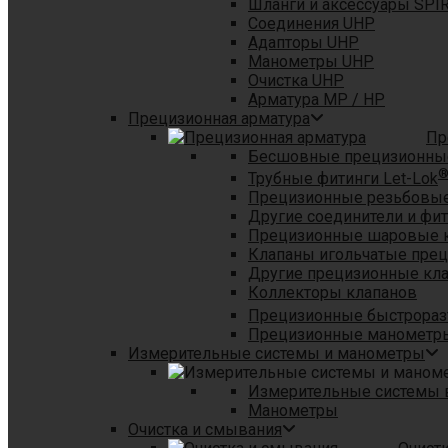
Шланги и аксессуары SPI
Соединения UHP
Адапторы UHP
Манометры UHP
Очистка UHP
Арматура MP / HP
Прецизионная арматура
Пр
Бесшовные прецизионны
Трубные фитинги Let-Lok
Прецизионные резьбовые
Другие соединители и фи
Прецизионные шаровые 
Клапаны игольчатые пре
Другие прецизионные кл
Коллекторы клапанов
Прецизионные быстрораз
Прецизионные манометры
Измерительные системы и манометры
Измерительные системы в
Манометры
Очистка и смывания