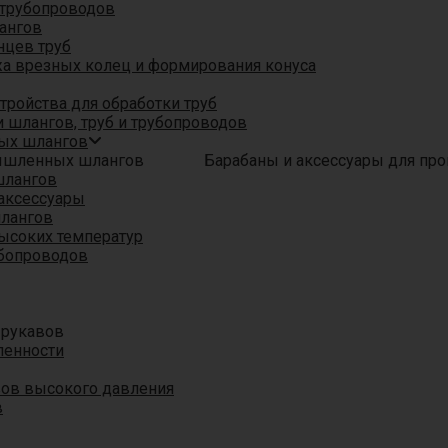
трубопроводов
ангов
нцев труб
а врезных колец и формирования конуса
ройства для обработки труб
 шлангов, труб и трубопроводов
ых шлангов
Барабаны и аксессуары для п
шлангов
аксессуары
шлангов
ысоких температур
убопроводов
 рукавов
ленности
вов высокого давления
в