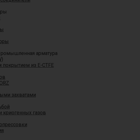
оры
ы
ры
торы
ромышленная арматура
W)
м покрытием из E-CTFE
ов
TORZ
ными захватами
ьбой
и криогенных газов
 опрессовки
ия