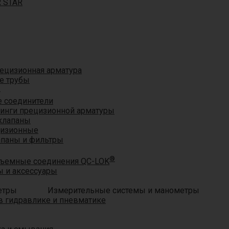
R STAR
ецизионная арматура
е трубы
®
 соединители
тинги прецизионной арматуры
клапаны
цизионные
апаны и фильтры
®
ъемные соединения QC-LOK
 и аксессуары
Измерительные системы и манометры
 гидравлике и пневматике