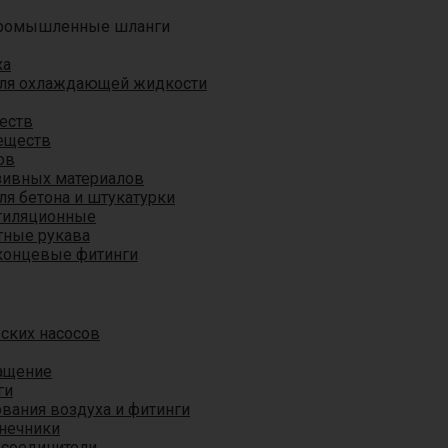
ромышленные шланги
ха
для охлаждающей жидкости
еств
еществ
ов
азивных материалов
я бетона и штукатурки
тиляционные
ные рукава
концевые фитинги
ских насосов
ащение
ги
вания воздуха и фитинги
нечники
 соединители