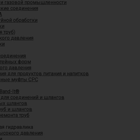
 и газовой промышленности
кие соединения
A
уйной обработки
ки
я труб)
кого давления
ки
соединения
итейных форм
ого давления
я для продуктов питания и напитков
мные муфты CPC
Band-It®
для соединений и шлангов
ых шлангов
уб и шлангов
ремонта труб
ая гидравлика
ысокого давления
и