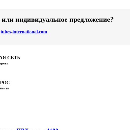
и или индивидуальное предложение?
ubes-international.com
АЯ СЕТЬ
треть
ПРОС
авить