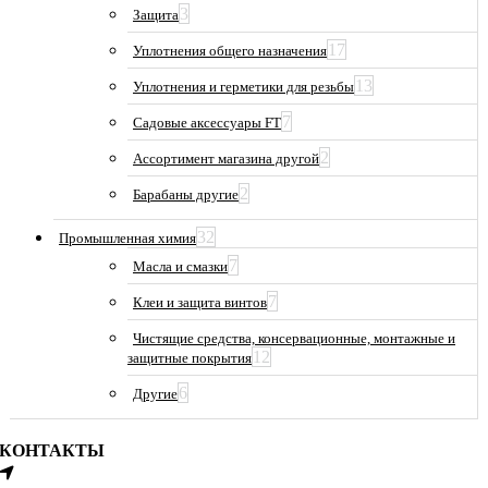
3
Защита
17
Уплотнения общего назначения
13
Уплотнения и герметики для резьбы
7
Садовые аксессуары FT
2
Ассортимент магазина другой
2
Барабаны другие
32
Промышленная химия
7
Масла и смазки
7
Клеи и защита винтов
Чистящие средства, консервационные, монтажные и
12
защитные покрытия
6
Другие
КОНТАКТЫ