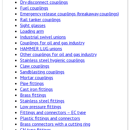
Dry disconnect couplings
Fuel couplings
Emergency release couplings (breakaway couplings)
Rail tanker couplings
Sight glasses
Loading arm
Industrial swivel unions
Couplings for oil and gas industry
HAMMER LUG unions
Other couplings for oil and gas industry
Stainless steel hygienic couplings
Claw couplings
Sandblasting couplings
Mortar couplings
Pipe fittings
Cast iron fittings
Brass fittings
Stainless steel fittings
Low pressure fittings
Fittings and connectors – EC type
Plastic fittings and connectors
Brass connectors with a cutting ring
CN type fittings