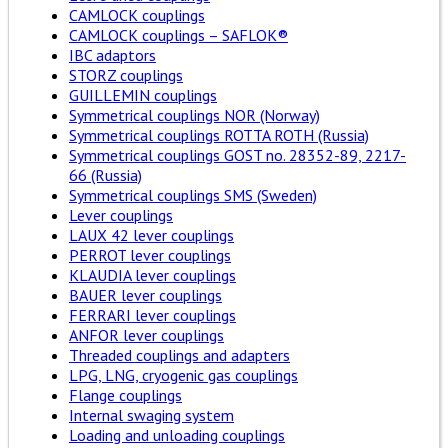
CAMLOCK couplings
CAMLOCK couplings – SAFLOK®
IBC adaptors
STORZ couplings
GUILLEMIN couplings
Symmetrical couplings NOR (Norway)
Symmetrical couplings ROTTA ROTH (Russia)
Symmetrical couplings GOST no. 28352-89, 2217-
66 (Russia)
Symmetrical couplings SMS (Sweden)
Lever couplings
LAUX 42 lever couplings
PERROT lever couplings
KLAUDIA lever couplings
BAUER lever couplings
FERRARI lever couplings
ANFOR lever couplings
Threaded couplings and adapters
LPG, LNG, cryogenic gas couplings
Flange couplings
Internal swaging system
Loading and unloading couplings