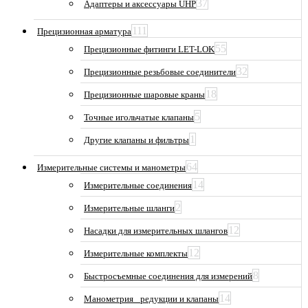
37
Адаптеры и аксессуары UHP
111
Прецизионная арматура
55
Прецизионные фитинги LET-LOK
32
Прецизионные резьбовые соединители
18
Прецизионные шаровые краны
5
Точные игольчатые клапаны
1
Другие клапаны и фильтры
64
Измерительные системы и манометры
14
Измерительные соединения
2
Измерительные шланги
12
Насадки для измерительных шлангов
12
Измерительные комплекты
8
Быстросъемные соединения для измерений
14
Манометрия_ редукции и клапаны