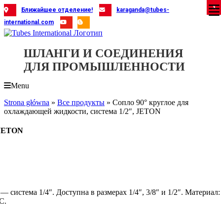
Skip
X
X
X
X
X
X
X
X
X
X
X
X
X
X
X
X
X
X
X
Ближайшее отделение!
karaganda@tubes-
to
international.com
content
ШЛАНГИ И СОЕДИНЕНИЯ
ДЛЯ ПРОМЫШЛЕННОСТИ
Menu
Strona główna
»
Все продукты
»
Сопло 90° круглое для
охлаждающей жидкости, система 1/2″, JETON
 JETON
истема 1/4″. Доступна в размерах 1/4″, 3/8″ и 1/2″. Материал:
C.