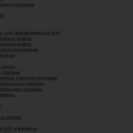
окого давления
AE
 для гидравлических труб
ъемные муфты
ъемные муфты
иеся соединения
лители
 краны
 клапаны
литель плитного монтажа
анительные клапаны
нительные клапаны
лапаны
ы
ры прочие
и UHP и фитинги