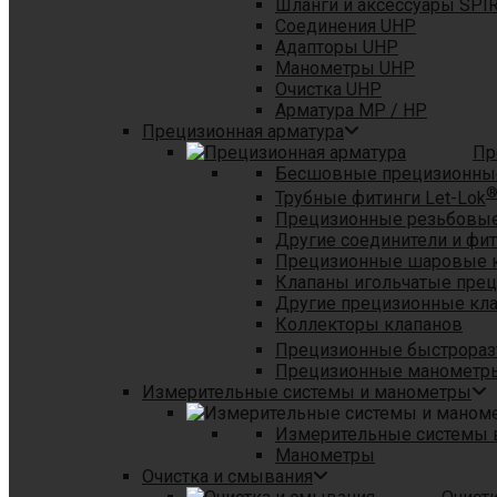
Шланги и аксессуары SPI
Соединения UHP
Адапторы UHP
Манометры UHP
Очистка UHP
Арматура MP / HP
Прецизионная арматура
Пр
Бесшовные прецизионны
Трубные фитинги Let-Lok
Прецизионные резьбовые
Другие соединители и фи
Прецизионные шаровые 
Клапаны игольчатые пре
Другие прецизионные кл
Коллекторы клапанов
Прецизионные быстрораз
Прецизионные манометры
Измерительные системы и манометры
Измерительные системы в
Манометры
Очистка и смывания