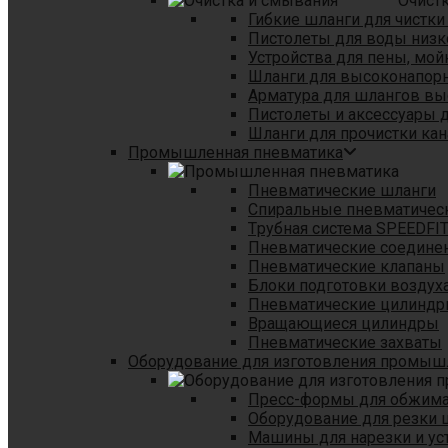
Очист
Гибкие шланги для чистки
Пистолеты для воды низк
Устройства для пены, мой
Шланги для высоконапор
Арматура для шлангов в
Пистолеты и аксессуары 
Шланги для прочистки кан
Промышленная пневматика
Пневматические шланги
Спиральные пневматичес
Tрубная система SPEEDFI
Пневматические соедине
Пневматические клапаны
Блоки подготовки воздуха
Пневматические цилинд
Вращающиеся цилиндры
Пневматические захваты
Оборудование для изготовления промы
Пресс-формы для обжима 
Оборудование для резки 
Машины для нарезки и ус