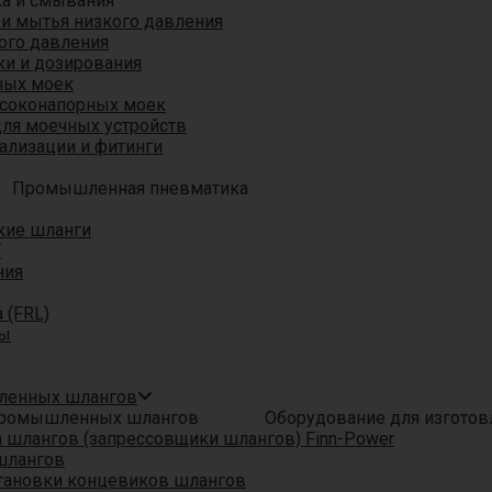
ка и смывания
 и мытья низкого давления
ого давления
ки и дозирования
ных моек
ысоконапорных моек
для моечных устройств
ализации и фитинги
Промышленная пневматика
кие шланги
T
ния
 (FRL)
ры
шленных шлангов
Оборудование для изгото
шлангов (запрессовщики шлангов) Finn-Power
шлангов
тановки концевиков шлангов