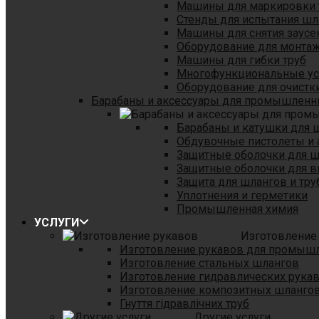
Машины для маркировки 
Стенды для испытания шл
Машины для снятия заусе
Оборудование для монтаж
Машины для гибки труб
Многофункциональные уст
Оборудование для очистки
Барабаны и аксессуары для промышленн
Барабаны и катушки для 
Обдувочные пистолеты и 
Защитные оболочки для 
Защитные оболочки для в
Защита для шлангов и тр
Уплотнения и герметики
Промышленная химия
УСЛУГИ
Изготовление
Изготовление рукавов для промыш
Изготовление стальных шлангов
Изготовление гидравлических рука
Изготовление композитных шланго
Гнуття гідравлічних труб
Другие услуги