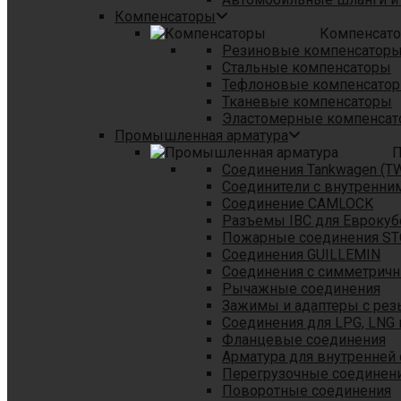
Компенсаторы
Компенсат
Резиновые компенсатор
Стальные компенсаторы
Тефлоновые компенсато
Тканевые компенсаторы
Эластомерные компенса
Промышленная арматура
П
Соединения Tankwagen (T
Соединители с внутренни
Соединение CAMLOCK
Разъемы IBC для Еврокуб
Пожарные соединения S
Соединения GUILLEMIN
Соединения с симметрич
Рычажные соединения
Зажимы и адаптеры с рез
Соединения для LPG, LNG 
Фланцевые соединения
Арматура для внутренней
Перегрузочные соединен
Поворотные соединения