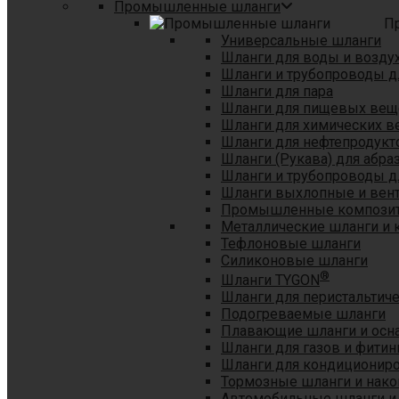
Промышленные шланги
П
Универсальные шланги
Шланги для воды и возду
Шланги и трубопроводы 
Шланги для пара
Шланги для пищевых вещ
Шланги для химических в
Шланги для нефтепродукт
Шланги (Рукава) для абр
Шланги и трубопроводы дл
Шланги выхлопные и вен
Промышленные композит
Металлические шланги и 
Тефлоновые шланги
Силиконовые шланги
®
Шланги TYGON
Шланги для перистальтиче
Подогреваемые шланги
Плавающие шланги и осн
Шланги для газов и фитин
Шланги для кондициониро
Тормозные шланги и нако
Автомобильные шланги и