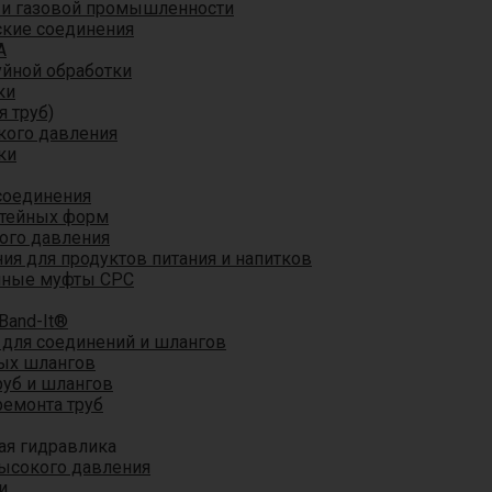
 и газовой промышленности
кие соединения
A
уйной обработки
ки
я труб)
кого давления
ки
соединения
итейных форм
ого давления
я для продуктов питания и напитков
мные муфты CPC
Band-It®
для соединений и шлангов
ых шлангов
уб и шлангов
ремонта труб
ая гидравлика
ысокого давления
и