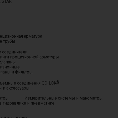
R STAR
ецизионная арматура
е трубы
®
 соединители
тинги прецизионной арматуры
клапаны
цизионные
апаны и фильтры
®
ъемные соединения QC-LOK
 и аксессуары
Измерительные системы и манометры
 гидравлике и пневматике