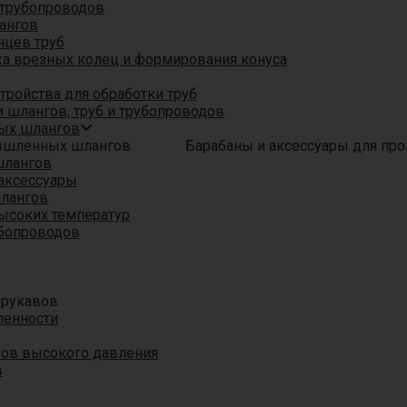
трубопроводов
ангов
нцев труб
а врезных колец и формирования конуса
ройства для обработки труб
 шлангов, труб и трубопроводов
ых шлангов
Барабаны и аксессуары для п
шлангов
аксессуары
шлангов
ысоких температур
убопроводов
 рукавов
ленности
вов высокого давления
в