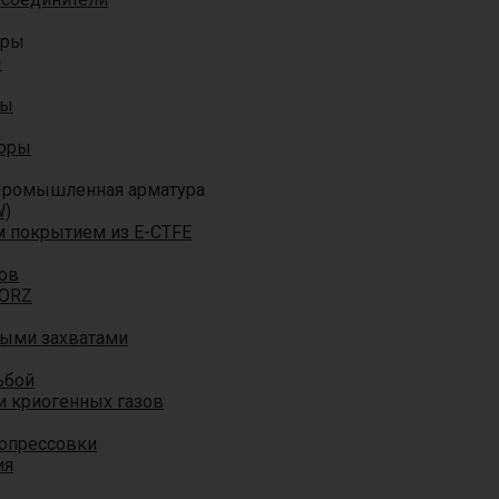
оры
ы
ры
торы
ромышленная арматура
W)
м покрытием из E-CTFE
ов
TORZ
ными захватами
ьбой
и криогенных газов
 опрессовки
ия