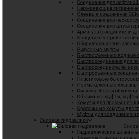
Соединения для нефтяной
Нержавеющие гигиеничес
Клеевые соединения GEK
Соединения для пескостр
Cоединения для штукатур
Арматура (соединители дл
Концевые устройства низ
Оборудование для заправ
Рифленые муфты
Быстросъемные водные 
Быстросоединения для л
Быстросоединителях низк
Быстросъемные соединени
Пластиковые быстросъе
Промышленные клапаны
Система сборки обжимов 
Обжимные муфты, муфты 
Хомуты для промышленн
Крепежные хомуты для тр
Муфты для соединения и 
Силовая гидравлика
Силов
Гидравлические шланги в
Термопластиковые шланг