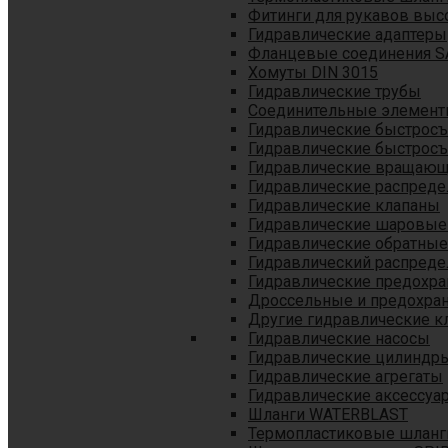
Фитинги для рукавов выс
Гидравлические адаптеры
Фланцевые соединения S
Хомуты DIN 3015
Гидравлические трубы
Соединительные элементы
Гидравлические быстрос
Гидравлические быстрос
Гидравлические вращающ
Гидравлические распреде
Гидравлические клапаны
Гидравлические шаровые
Гидравлические обратные
Гидравлический распреде
Гидравлические предохр
Дроссельные и предохра
Другие гидравлические к
Гидравлические насосы
Гидравлические цилиндр
Гидравлические агрегаты
Гидравлические аксессуа
Шланги WATERBLAST
Термопластиковые шланг