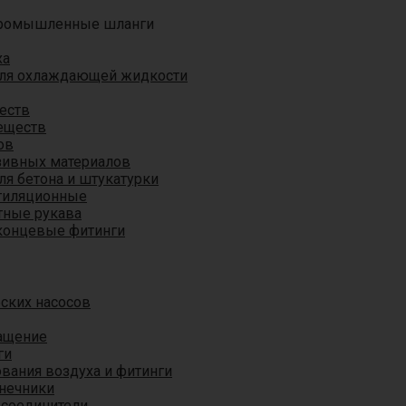
ромышленные шланги
ха
для охлаждающей жидкости
еств
еществ
ов
азивных материалов
я бетона и штукатурки
тиляционные
ные рукава
концевые фитинги
ских насосов
ащение
ги
вания воздуха и фитинги
нечники
 соединители