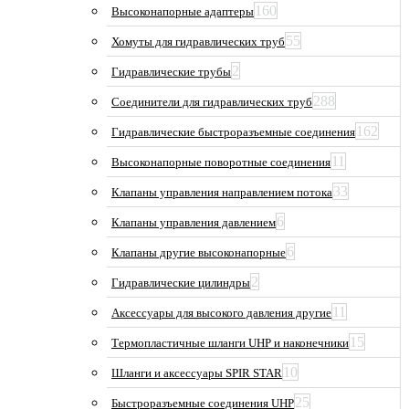
160
Высоконапорные адаптеры
55
Хомуты для гидравлических труб
2
Гидравлические трубы
288
Соединители для гидравлических труб
162
Гидравлические быстроразъемные соединения
11
Высоконапорные поворотные соединения
33
Клапаны управления направлением потока
6
Клапаны управления давлением
6
Клапаны другие высоконапорные
2
Гидравлические цилиндры
11
Аксессуары для высокого давления другие
15
Термопластичные шланги UHP и наконечники
10
Шланги и аксессуары SPIR STAR
25
Быстроразъемные соединения UHP