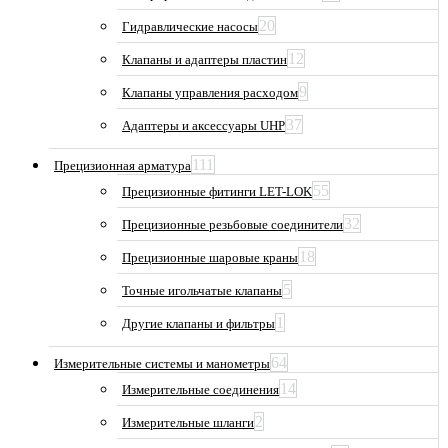
20
Гидравлические насосы
12
Клапаны и адаптеры пластин
9
Клапаны управления расходом
37
Адаптеры и аксессуары UHP
111
Прецизионная арматура
55
Прецизионные фитинги LET-LOK
32
Прецизионные резьбовые соединители
18
Прецизионные шаровые краны
5
Точные игольчатые клапаны
1
Другие клапаны и фильтры
64
Измерительные системы и манометры
14
Измерительные соединения
2
Измерительные шланги