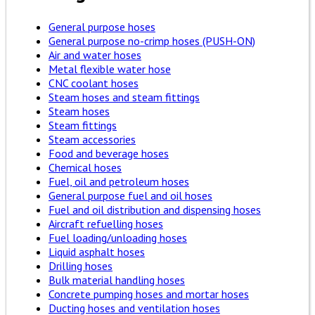
General purpose hoses
General purpose no-crimp hoses (PUSH-ON)
Air and water hoses
Metal flexible water hose
CNC coolant hoses
Steam hoses and steam fittings
Steam hoses
Steam fittings
Steam accessories
Food and beverage hoses
Chemical hoses
Fuel, oil and petroleum hoses
General purpose fuel and oil hoses
Fuel and oil distribution and dispensing hoses
Aircraft refuelling hoses
Fuel loading/unloading hoses
Liquid asphalt hoses
Drilling hoses
Bulk material handling hoses
Concrete pumping hoses and mortar hoses
Ducting hoses and ventilation hoses