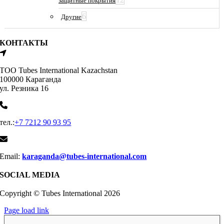
защитные покрытия
6
Другие
КОНТАКТЫ
ТОО Tubes International Kazachstan
100000 Караганда
ул. Резника 16
тел.:
+7 7212 90 93 95
Email:
karaganda@tubes-international.com
SOCIAL MEDIA
Copyright © Tubes International
2026
Page load link