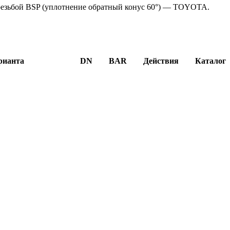
резьбой BSP (уплотнение обратный конус 60°) — TOYOTA.
рианта
DN
BAR
Действия
Каталог