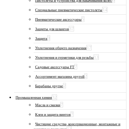
6
Пистолеты и устройства для накачивания колес
14
Специальные пневматические пистолеты
5
Пневматические аксессуары
37
Защиты для шлангов
3
Защита
17
Уплотнения общего назначения
13
Уплотнения и герметики для резьбы
7
Садовые аксессуары FT
2
Ассортимент магазина другой
2
Барабаны другие
32
Промышленная химия
7
Масла и смазки
7
Клеи и защита винтов
Чистящие средства, консервационные, монтажные и
12