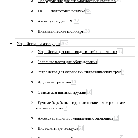
26
Оборудование для пневматических клапанов
88
FRL — подготовка воздуха
22
Аксессуары для FRL
38
Пневматические цилиндры
262
Устройства и аксессуары
45
Устройства для производства гибких шлангов
1
Запасные части для оборудования
7
Устройства для обработки гидравлических труб
10
Другие устройства
18
Станки для навивки пружин
Ручные барабаны, гидравлические, электрические,
2
пневматические
12
Аксессуары для промышленных барабанов
61
Пистолеты для воздуха