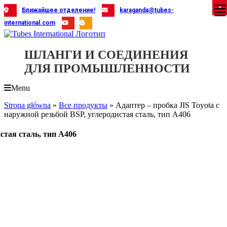
Skip
X
X
X
X
X
X
X
X
X
X
X
X
X
X
X
X
X
X
X
Ближайшее отделение!
karaganda@tubes-
to
international.com
content
ШЛАНГИ И СОЕДИНЕНИЯ
ДЛЯ ПРОМЫШЛЕННОСТИ
Menu
Strona główna
»
Все продукты
»
Адаптер – пробка JIS Toyota с
наружной резьбой BSP, углеродистая сталь, тип A406
стая сталь, тип A406