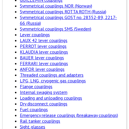
GUILLEMIN couplings
Symmetrical couplings NOR (Norway)
Symmetrical couplings ROTTA ROTH (Russia)
Symmetrical couplings GOST no. 28352-89, 2217-
66 (Russia)
Symmetrical couplings SMS (Sweden)
Lever couplings
LAUX 42 lever couplings
PERROT lever couplings
KLAUDIA lever couplings
BAUER lever couplings
FERRARI lever couplings
ANFOR lever couplings
Threaded couplings and adapters
LPG, LNG, cryogenic gas couplings
Flange couplings
Internal swaging system
Loading and unloading couplings
Dry disconnect couplings
Fuel couplings
Emergency release couplings (breakaway couplings)
Rail tanker couplings
Sight glasses