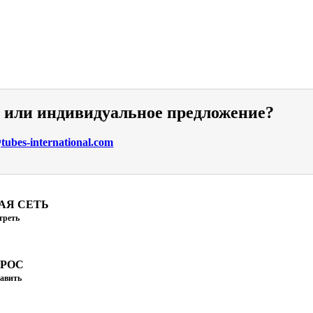
и или индивидуальное предложение?
ubes-international.com
АЯ СЕТЬ
треть
ПРОС
авить