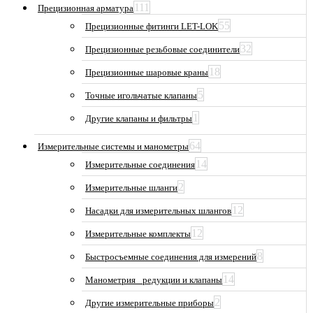
111
Прецизионная арматура
55
Прецизионные фитинги LET-LOK
32
Прецизионные резьбовые соединители
18
Прецизионные шаровые краны
5
Точные игольчатые клапаны
1
Другие клапаны и фильтры
64
Измерительные системы и манометры
14
Измерительные соединения
2
Измерительные шланги
12
Насадки для измерительных шлангов
12
Измерительные комплекты
8
Быстросъемные соединения для измерений
14
Манометрия_ редукции и клапаны
2
Другие измерительные приборы