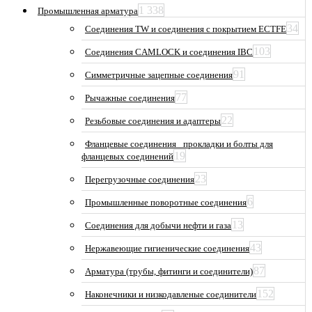
1 338
Промышленная арматура
34
Соединения TW и соединения с покрытием ECTFE
103
Соединения CAMLOCK и соединения IBC
91
Симметричные зацепные соединения
77
Рычажные соединения
22
Резьбовые соединения и адаптеры
Фланцевые соединения_ прокладки и болты для
19
фланцевых соединений
23
Перегрузочные соединения
6
Промышленные поворотные соединения
13
Соединения для добычи нефти и газа
43
Нержавеющие гигиенические соединения
87
Арматура (трубы, фитинги и соединители)
152
Наконечники и низкодавленые соединители