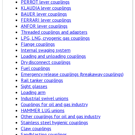
PERROT lever couplings
KLAUDIA lever couplings
BAUER lever couplings
FERRARI lever couplings
ANFOR lever couplings
Threaded couplings and adapters
LPG, LNG, cryogenic gas couplings
Flange couplings
Internal swaging system
Loading and unloading couplings
Dry disconnect couplings
Fuel couplings
Emergency release couplings (breakaway couplings)
Rail tanker couplings
Sight glasses
Loading arm
Industrial swivel unions
Couplings for oil and gas industry
HAMMER LUG unions
Other couplings for oil and gas industry
Stainless steel hygienic couplings
Claw couplings
Sandblasting couplings