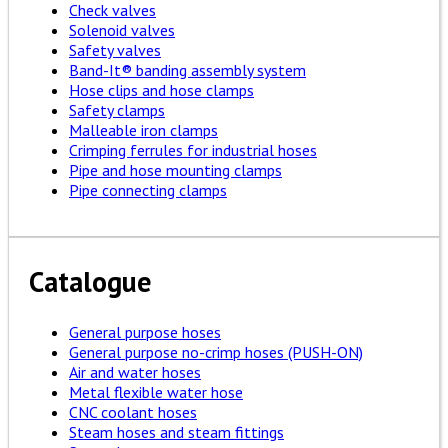
Check valves
Solenoid valves
Safety valves
Band-It® banding assembly system
Hose clips and hose clamps
Safety clamps
Malleable iron clamps
Crimping ferrules for industrial hoses
Pipe and hose mounting clamps
Pipe connecting clamps
Catalogue
General purpose hoses
General purpose no-crimp hoses (PUSH-ON)
Air and water hoses
Metal flexible water hose
CNC coolant hoses
Steam hoses and steam fittings