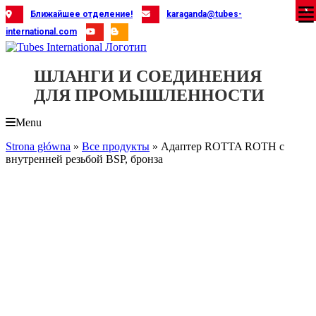
Skip
X
X
X
X
X
X
X
X
X
X
X
X
X
X
X
X
X
X
X
Ближайшее отделение!
karaganda@tubes-
to
international.com
content
ШЛАНГИ И СОЕДИНЕНИЯ
ДЛЯ ПРОМЫШЛЕННОСТИ
Menu
Strona główna
»
Все продукты
»
Адаптер ROTTA ROTH с
внутренней резьбой BSP, бронза