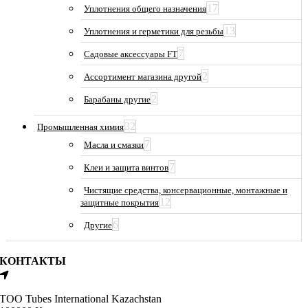
17
Уплотнения общего назначения
13
Уплотнения и герметики для резьбы
7
Садовые аксессуары FT
2
Ассортимент магазина другой
2
Барабаны другие
32
Промышленная химия
7
Масла и смазки
7
Клеи и защита винтов
Чистящие средства, консервационные, монтажные и
12
защитные покрытия
6
Другие
КОНТАКТЫ
ТОО Tubes International Kazachstan