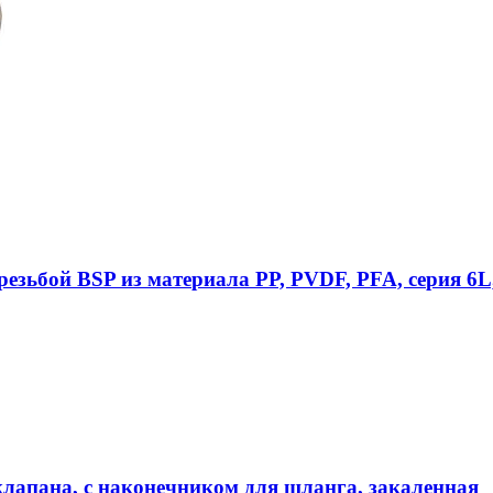
езьбой BSP из материала PP, PVDF, PFA, серия 6L
клапана, с наконечником для шланга, закаленная