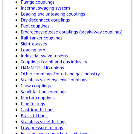
Flange couplings
Internal swaging system
Loading and unloading couplings
Dry disconnect couplings
Fuel couplings
Emergency release couplings (breakaway couplings)
Rail tanker couplings
Sight glasses
Loading arm
Industrial swivel unions
Couplings for oil and gas industry
HAMMER LUG unions
Other couplings for oil and gas industry
Stainless steel hygienic couplings
Claw couplings
Sandblasting couplings
Mortar couplings
Pipe fittings
Cast iron fittings
Brass fittings
Stainless steel fittings
Low pressure fittings
Fittings and connectors – EC type