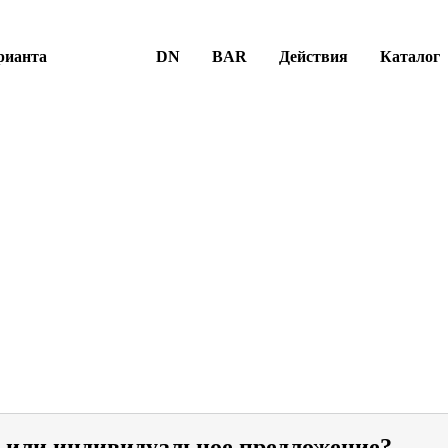
рианта
DN
BAR
Действия
Каталог
и или индивидуальное предложение?