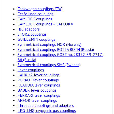
Tankwagen couplings (TW)
Ectfe lined couplings
CAMLOCK couplings
CAMLOCK couplings – SAFLOK®
IBC adaptors
STORZ couplings
GUILLEMIN couplings
Symmetrical couplings NOR (Norway)
Symmetrical couplings ROTTA ROTH (Russia)
Symmetrical couplings GOST no. 28352-89, 2217-
66 (Russia)
Symmetrical couplings SMS (Sweden)
Lever couplings
LAUX 42 lever couplings
PERROT lever couplings
KLAUDIA lever couplings
BAUER lever couplings
FERRARI lever couplings
ANFOR lever couplings
Threaded couplings and adapters
LPG, LNG, cryogenic gas couplings