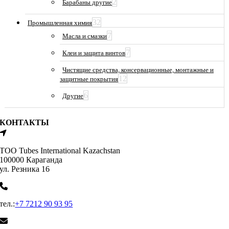
2
Барабаны другие
32
Промышленная химия
7
Масла и смазки
7
Клеи и защита винтов
Чистящие средства, консервационные, монтажные и
12
защитные покрытия
6
Другие
КОНТАКТЫ
ТОО Tubes International Kazachstan
100000 Караганда
ул. Резника 16
тел.:
+7 7212 90 93 95