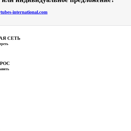
ubes-international.com
АЯ СЕТЬ
треть
ПРОС
авить