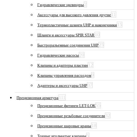
2
Гидравлические цилиндры
11
Аксессуары для высокого давления другие
15
Термопластичные шланги UHP и наконечники
10
Шланги и аксессуары SPIR STAR
25
Быстроразъемные соединения UHP
20
Гидравлические насосы
12
Клапаны и адаптеры пластин
9
Клапаны управления расходом
37
Адаптеры и аксессуары UHP
111
Прецизионная арматура
55
Прецизионные фитинги LET-LOK
32
Прецизионные резьбовые соединители
18
Прецизионные шаровые краны
5
Точные игольчатые клапаны