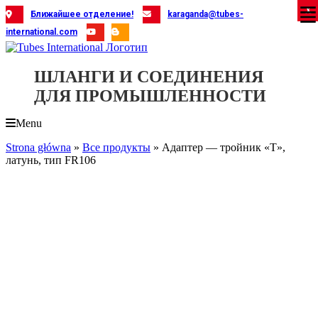
Skip
X
X
X
X
X
X
X
X
X
X
X
X
X
X
X
X
X
X
X
Ближайшее отделение!
karaganda@tubes-
to
international.com
content
ШЛАНГИ И СОЕДИНЕНИЯ
ДЛЯ ПРОМЫШЛЕННОСТИ
Menu
Strona główna
»
Все продукты
»
Адаптер — тройник «Т»,
латунь, тип FR106