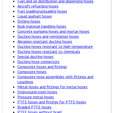
Fuel and oil distribution and dispensing hoses
Aircraft refuelling hoses
Fuel loading/unloading hoses
Liquid asphalt hoses
Drilling hoses
Bulk material handling hoses
Concrete pumping hoses and mortar hoses
Ducting hoses and ventilation hoses
Abrasion resistant ducting hoses
Ducting hoses resistant to high temperature
Ducting hoses resistant to chemicals
Special ducting hoses
Ducting hose connectors
Composite hoses and fittings
Composite hoses
Composite hose assemblies with fittings and
couplings
Metal hoses and fittings for metal hoses
Stripwound steel hoses
Pressure metal hoses
PTFE hoses and fittings for PTFE hoses
Braided PTFE hoses
PTFE hoses without braid