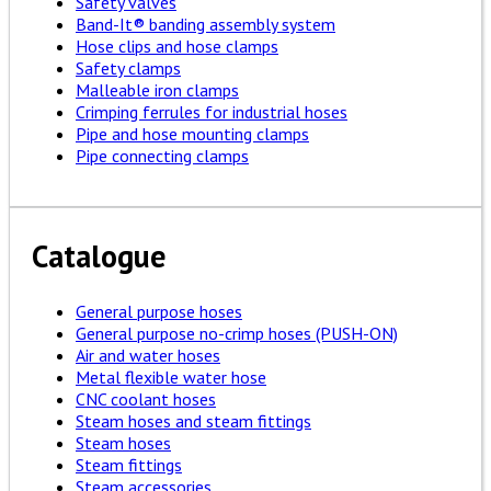
Safety valves
Band-It® banding assembly system
Hose clips and hose clamps
Safety clamps
Malleable iron clamps
Crimping ferrules for industrial hoses
Pipe and hose mounting clamps
Pipe connecting clamps
Catalogue
General purpose hoses
General purpose no-crimp hoses (PUSH-ON)
Air and water hoses
Metal flexible water hose
CNC coolant hoses
Steam hoses and steam fittings
Steam hoses
Steam fittings
Steam accessories