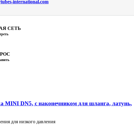
ubes-international.com
АЯ СЕТЬ
треть
ПРОС
авить
а MINI DN5, с наконечником для шланга, латунь,
ения для низкого давления