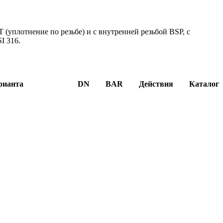
(уплотнение по резьбе) и с внутренней резьбой BSP, с
I 316.
рианта
DN
BAR
Действия
Каталог