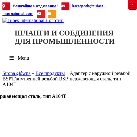
Skip
X
X
X
X
X
X
X
X
X
X
X
X
X
X
X
X
X
X
X
Ближайшее отделение!
karaganda@tubes-
to
international.com
content
ШЛАНГИ И СОЕДИНЕНИЯ
ДЛЯ ПРОМЫШЛЕННОСТИ
Menu
Strona główna
»
Все продукты
»
Адаптер с наружной резьбой
BSPT/внутренней резьбой BSP, нержавеющая сталь, тип
A104T
нержавеющая сталь, тип A104T