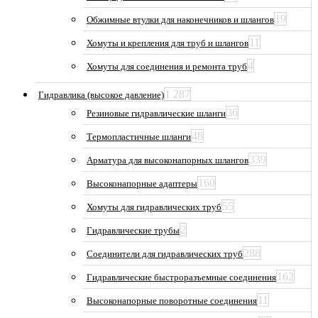
19
Обжимные втулки для наконечников и шлангов
11
Хомуты и крепления для труб и шлангов
4
Хомуты для соединения и ремонта труб
1 287
Гидравлика (высокое давление)
36
Резиновые гидравлические шланги
48
Термопластичные шланги
339
Арматура для высоконапорных шлангов
160
Высоконапорные адаптеры
55
Хомуты для гидравлических труб
2
Гидравлические трубы
288
Соединители для гидравлических труб
162
Гидравлические быстроразъемные соединения
11
Высоконапорные поворотные соединения