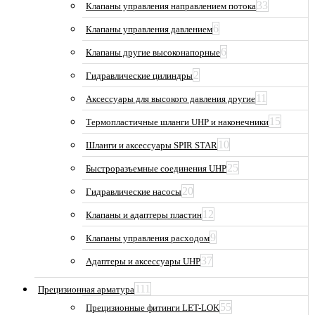
33
Клапаны управления направлением потока
6
Клапаны управления давлением
6
Клапаны другие высоконапорные
2
Гидравлические цилиндры
11
Аксессуары для высокого давления другие
15
Термопластичные шланги UHP и наконечники
10
Шланги и аксессуары SPIR STAR
25
Быстроразъемные соединения UHP
20
Гидравлические насосы
12
Клапаны и адаптеры пластин
9
Клапаны управления расходом
37
Адаптеры и аксессуары UHP
111
Прецизионная арматура
55
Прецизионные фитинги LET-LOK