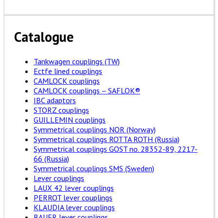
Catalogue
Tankwagen couplings (TW)
Ectfe lined couplings
CAMLOCK couplings
CAMLOCK couplings – SAFLOK®
IBC adaptors
STORZ couplings
GUILLEMIN couplings
Symmetrical couplings NOR (Norway)
Symmetrical couplings ROTTA ROTH (Russia)
Symmetrical couplings GOST no. 28352-89, 2217-
66 (Russia)
Symmetrical couplings SMS (Sweden)
Lever couplings
LAUX 42 lever couplings
PERROT lever couplings
KLAUDIA lever couplings
BAUER lever couplings