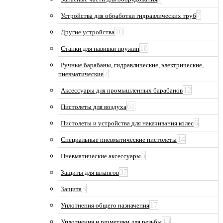
7
Устройства для обработки гидравлических труб
10
Другие устройства
18
Станки для навивки пружин
Ручные барабаны, гидравлические, электрические,
2
пневматические
12
Аксессуары для промышленных барабанов
61
Пистолеты для воздуха
6
Пистолеты и устройства для накачивания колес
14
Специальные пневматические пистолеты
5
Пневматические аксессуары
37
Защиты для шлангов
3
Защита
17
Уплотнения общего назначения
13
Уплотнения и герметики для резьбы