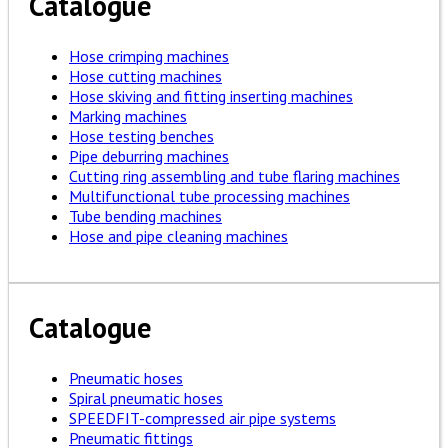
Catalogue
Hose crimping machines
Hose cutting machines
Hose skiving and fitting inserting machines
Marking machines
Hose testing benches
Pipe deburring machines
Cutting ring assembling and tube flaring machines
Multifunctional tube processing machines
Tube bending machines
Hose and pipe cleaning machines
Catalogue
Pneumatic hoses
Spiral pneumatic hoses
SPEEDFIT-compressed air pipe systems
Pneumatic fittings