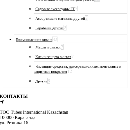
7
Садовые аксессуары FT
2
Ассортимент магазина другой
2
Барабаны другие
32
Промышленная химия
7
Масла и смазки
7
Клеи и защита винтов
Чистящие средства, консервационные, монтажные и
12
защитные покрытия
6
Другие
КОНТАКТЫ
ТОО Tubes International Kazachstan
100000 Караганда
ул. Резника 16