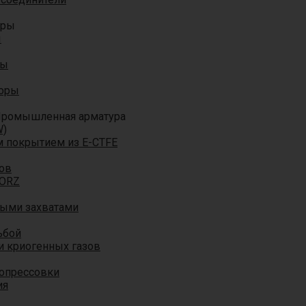
оры
ы
ры
торы
ромышленная арматура
W)
м покрытием из E-CTFE
ов
TORZ
ными захватами
ьбой
и криогенных газов
 опрессовки
ия