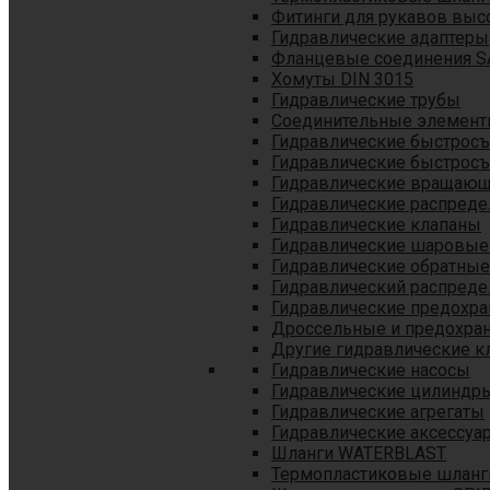
Фитинги для рукавов выс
Гидравлические адаптеры
Фланцевые соединения S
Хомуты DIN 3015
Гидравлические трубы
Соединительные элементы
Гидравлические быстрос
Гидравлические быстрос
Гидравлические вращающ
Гидравлические распреде
Гидравлические клапаны
Гидравлические шаровые
Гидравлические обратные
Гидравлический распреде
Гидравлические предохр
Дроссельные и предохра
Другие гидравлические к
Гидравлические насосы
Гидравлические цилиндр
Гидравлические агрегаты
Гидравлические аксессуа
Шланги WATERBLAST
Термопластиковые шланг