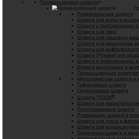
Промышленные шланги
П
Универсальные шланги
Шланги для воды и возду
Шланги и трубопроводы 
Шланги для пара
Шланги для пищевых вещ
Шланги для химических в
Шланги для нефтепродукт
Шланги (Рукава) для абр
Шланги и трубопроводы дл
Шланги выхлопные и вен
Промышленные композит
Металлические шланги и 
Тефлоновые шланги
Силиконовые шланги
®
Шланги TYGON
Шланги для перистальтиче
Подогреваемые шланги
Плавающие шланги и осн
Шланги для газов и фитин
Шланги для кондициониро
Тормозные шланги и нако
Автомобильные шланги и