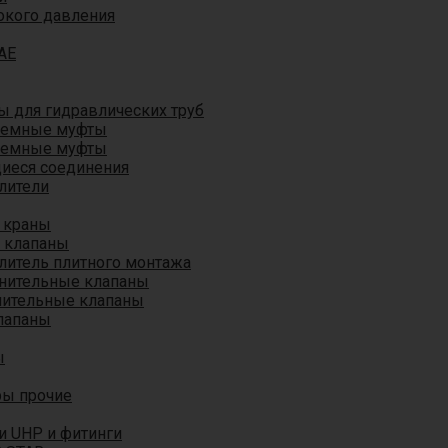
окого давления
AE
 для гидравлических труб
ъемные муфты
ъемные муфты
иеся соединения
лители
 краны
 клапаны
литель плитного монтажа
анительные клапаны
нительные клапаны
лапаны
ы
ры прочие
и UHP и фитинги