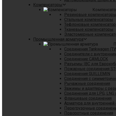
Компенсаторы
Компенсат
Резиновые компенсатор
Стальные компенсаторы
Тефлоновые компенсато
Тканевые компенсаторы
Эластомерные компенса
Промышленная арматура
П
Соединения Tankwagen (T
Соединители с внутренни
Соединение CAMLOCK
Разъемы IBC для Еврокуб
Пожарные соединения S
Соединения GUILLEMIN
Соединения с симметрич
Рычажные соединения
Зажимы и адаптеры с рез
Соединения для LPG, LNG 
Фланцевые соединения
Арматура для внутренней
Перегрузочные соединен
Поворотные соединения