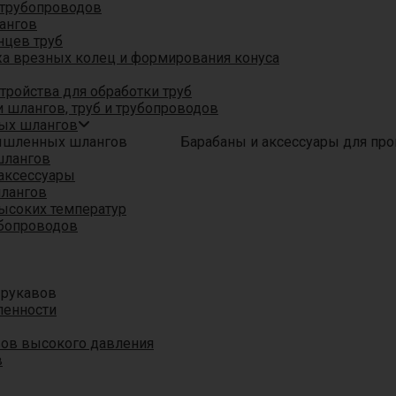
трубопроводов
ангов
нцев труб
а врезных колец и формирования конуса
ройства для обработки труб
 шлангов, труб и трубопроводов
ых шлангов
Барабаны и аксессуары для п
шлангов
аксессуары
шлангов
ысоких температур
убопроводов
 рукавов
ленности
вов высокого давления
в