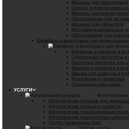
Машины для маркировки 
Стенды для испытания шл
Машины для снятия заусе
Оборудование для монтаж
Машины для гибки труб
Многофункциональные уст
Оборудование для очистки
Барабаны и аксессуары для промышленн
Барабаны и катушки для 
Обдувочные пистолеты и 
Защитные оболочки для 
Защитные оболочки для в
Защита для шлангов и тр
Уплотнения и герметики
Промышленная химия
УСЛУГИ
Изготовление
Изготовление рукавов для промыш
Изготовление стальных шлангов
Изготовление гидравлических рука
Изготовление композитных шланго
Гнуття гідравлічних труб
Другие услуги