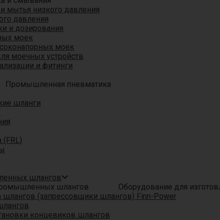
ка и смывания
 и мытья низкого давления
ого давления
ки и дозирования
ных моек
ысоконапорных моек
для моечных устройств
ализации и фитинги
Промышленная пневматика
кие шланги
T
ния
 (FRL)
ры
шленных шлангов
Оборудование для изгото
шлангов (запрессовщики шлангов) Finn-Power
шлангов
тановки концевиков шлангов