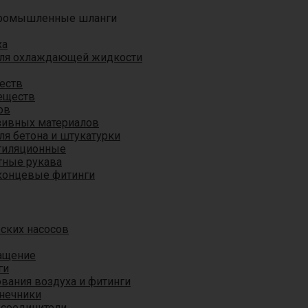
ромышленные шланги
ха
для охлаждающей жидкости
еств
еществ
ов
азивных материалов
я бетона и штукатурки
тиляционные
ные рукава
концевые фитинги
ских насосов
ащение
ги
вания воздуха и фитинги
нечники
 соединители