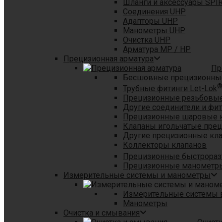
Шланги и аксессуары SPI
Соединения UHP
Адапторы UHP
Манометры UHP
Очистка UHP
Арматура MP / HP
Прецизионная арматура
Пр
Бесшовные прецизионны
Трубные фитинги Let-Lok
Прецизионные резьбовые
Другие соединители и фи
Прецизионные шаровые 
Клапаны игольчатые пре
Другие прецизионные кл
Коллекторы клапанов
Прецизионные быстрораз
Прецизионные манометры
Измерительные системы и манометры
Измерительные системы в
Манометры
Очистка и смывания