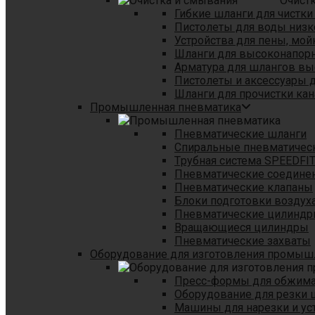
Очист
Гибкие шланги для чистки
Пистолеты для воды низк
Устройства для пены, мой
Шланги для высоконапор
Арматура для шлангов в
Пистолеты и аксессуары 
Шланги для прочистки кан
Промышленная пневматика
Пневматические шланги
Спиральные пневматичес
Tрубная система SPEEDFI
Пневматические соедине
Пневматические клапаны
Блоки подготовки воздуха
Пневматические цилинд
Вращающиеся цилиндры
Пневматические захваты
Оборудование для изготовления промы
Пресс-формы для обжима 
Оборудование для резки 
Машины для нарезки и ус