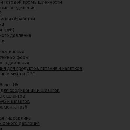
 и газовой промышленности
кие соединения
A
уйной обработки
ки
я труб)
кого давления
ки
соединения
итейных форм
ого давления
я для продуктов питания и напитков
мные муфты CPC
Band-It®
для соединений и шлангов
ых шлангов
уб и шлангов
ремонта труб
ая гидравлика
ысокого давления
и