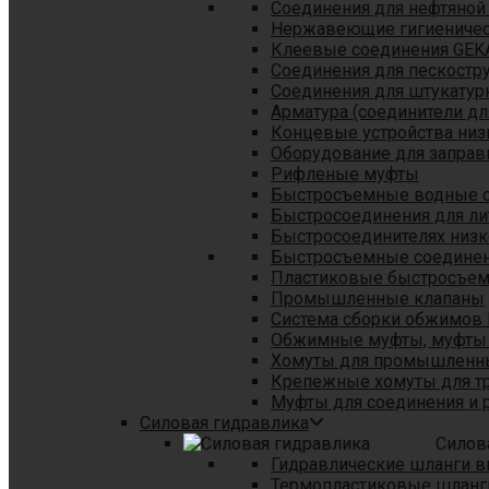
Соединения для нефтяной
Нержавеющие гигиеничес
Клеевые соединения GEK
Соединения для пескостр
Cоединения для штукатур
Арматура (соединители дл
Концевые устройства низ
Оборудование для заправ
Рифленые муфты
Быстросъемные водные 
Быстросоединения для л
Быстросоединителях низк
Быстросъемные соединени
Пластиковые быстросъе
Промышленные клапаны
Система сборки обжимов 
Обжимные муфты, муфты 
Хомуты для промышленн
Крепежные хомуты для тр
Муфты для соединения и 
Силовая гидравлика
Силов
Гидравлические шланги в
Термопластиковые шланг