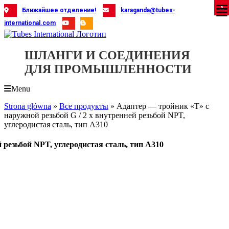
Skip
X
X
X
X
X
X
X
X
X
X
X
X
X
X
X
X
X
X
X
Ближайшее отделение!
karaganda@tubes-
to
international.com
content
ШЛАНГИ И СОЕДИНЕНИЯ
ДЛЯ ПРОМЫШЛЕННОСТИ
Menu
Strona główna
»
Все продукты
»
Адаптер — тройник «T» с
наружной резьбой G / 2 x внутренней резьбой NPT,
углеродистая сталь, тип A310
 резьбой NPT, углеродистая сталь, тип A310