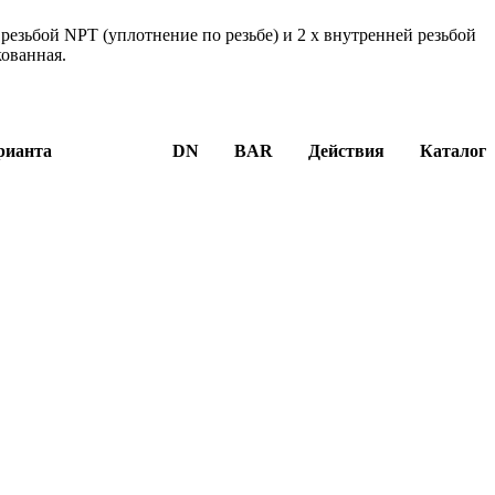
зьбой NPT (уплотнение по резьбе) и 2 x внутренней резьбой
кованная.
рианта
DN
BAR
Действия
Каталог