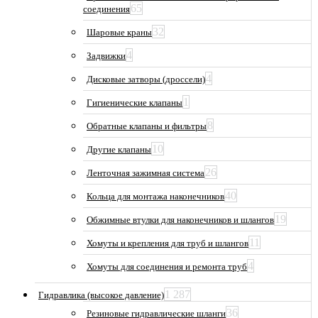
65
соединения
32
Шаровые краны
4
Задвижки
4
Дисковые затворы (дроссели)
1
Гигиенические клапаны
8
Обратные клапаны и фильтры
10
Другие клапаны
26
Ленточная зажимная система
40
Кольца для монтажа наконечников
19
Обжимные втулки для наконечников и шлангов
11
Хомуты и крепления для труб и шлангов
4
Хомуты для соединения и ремонта труб
1 287
Гидравлика (высокое давление)
36
Резиновые гидравлические шланги