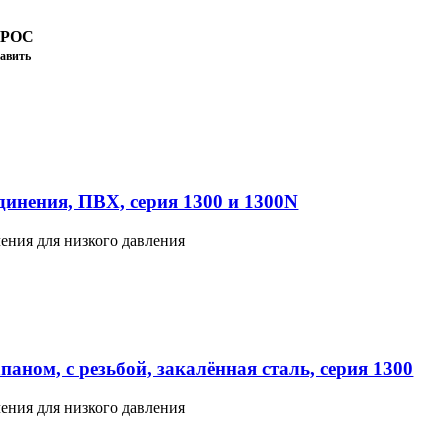
ПРОС
авить
инения, ПВХ, серия 1300 и 1300N
ения для низкого давления
аном, с резьбой, закалённая сталь, серия 1300
ения для низкого давления