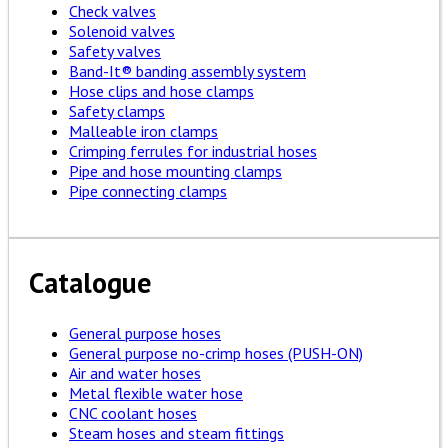
Check valves
Solenoid valves
Safety valves
Band-It® banding assembly system
Hose clips and hose clamps
Safety clamps
Malleable iron clamps
Crimping ferrules for industrial hoses
Pipe and hose mounting clamps
Pipe connecting clamps
Catalogue
General purpose hoses
General purpose no-crimp hoses (PUSH-ON)
Air and water hoses
Metal flexible water hose
CNC coolant hoses
Steam hoses and steam fittings