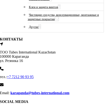
7
Клеи и защита винтов
Чистящие средства, консервационные, монтажные и
12
защитные покрытия
6
Другие
КОНТАКТЫ
ТОО Tubes International Kazachstan
100000 Караганда
ул. Резника 16
тел.:
+7 7212 90 93 95
Email:
karaganda@tubes-international.com
SOCIAL MEDIA