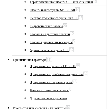
15
Термопластичные шланги UHP и наконечники
10
Шланги и аксессуары SPIR STAR
25
Быстроразъемные соединения UHP
20
Гидравлические насосы
12
Клапаны и адаптеры пластин
9
Клапаны управления расходом
37
Адаптеры и аксессуары UHP
111
Прецизионная арматура
55
Прецизионные фитинги LET-LOK
32
Прецизионные резьбовые соединители
18
Прецизионные шаровые краны
5
Точные игольчатые клапаны
1
Другие клапаны и фильтры
64
Измерительные системы и манометры