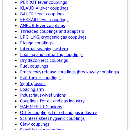
PERROT lever couplings
KLAUDIA lever couplings
BAUER lever couplings
FERRARI lever couplings
ANFOR lever couplings
Threaded couplings and adapters
LPG, LNG, cryogenic gas couplings
Flange couplings
Internal swaging system
Loading and unloading couplings
Dry disconnect couplings
Fuel couplings
Emergency release couplings (breakaway couplings)
Rail tanker couplings
Sight glasses
Loading arm
Industrial swivel unions
Couplings for oil and gas industry
HAMMER LUG unions
Other couplings for oil and gas industry
Stainless steel hygienic couplings
Claw couplings
Sandblasting couplings