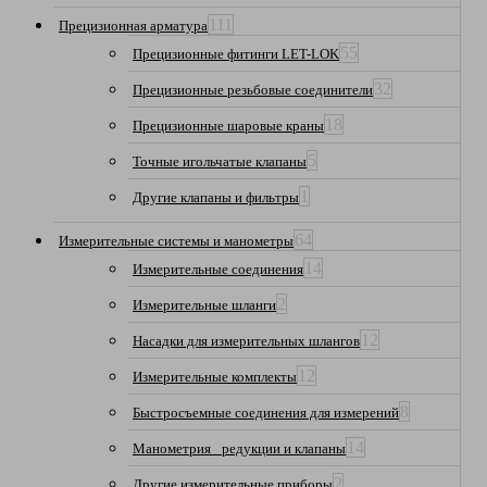
111
Прецизионная арматура
55
Прецизионные фитинги LET-LOK
32
Прецизионные резьбовые соединители
18
Прецизионные шаровые краны
5
Точные игольчатые клапаны
1
Другие клапаны и фильтры
64
Измерительные системы и манометры
14
Измерительные соединения
2
Измерительные шланги
12
Насадки для измерительных шлангов
12
Измерительные комплекты
8
Быстросъемные соединения для измерений
14
Манометрия_ редукции и клапаны
2
Другие измерительные приборы