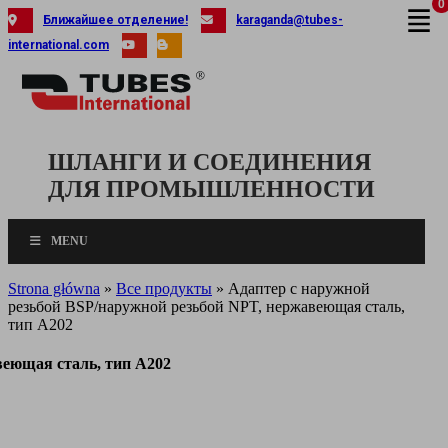
0
Skip
Ближайшее отделение!
karaganda@tubes-
to
international.com
content
ШЛАНГИ И СОЕДИНЕНИЯ
ДЛЯ ПРОМЫШЛЕННОСТИ
MENU
Strona główna
»
Все продукты
»
Адаптер с наружной
резьбой BSP/наружной резьбой NPT, нержавеющая сталь,
тип A202
веющая сталь, тип A202