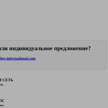
или индивидуальное предложение?
es-international.com
Я СЕТЬ
ть
ОС
ить