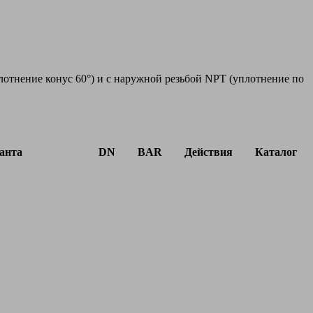
лотнение конус 60°) и с наружной резьбой NPT (уплотнение по
анта
DN
BAR
Действия
Каталог