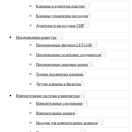
12
Клапаны и адаптеры пластин
9
Клапаны управления расходом
37
Адаптеры и аксессуары UHP
111
Прецизионная арматура
55
Прецизионные фитинги LET-LOK
32
Прецизионные резьбовые соединители
18
Прецизионные шаровые краны
5
Точные игольчатые клапаны
1
Другие клапаны и фильтры
64
Измерительные системы и манометры
14
Измерительные соединения
2
Измерительные шланги
12
Насадки для измерительных шлангов