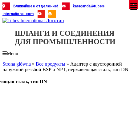
Skip
X
X
X
X
X
X
X
X
X
X
X
X
X
X
X
X
X
X
X
Ближайшее отделение!
karaganda@tubes-
to
international.com
content
ШЛАНГИ И СОЕДИНЕНИЯ
ДЛЯ ПРОМЫШЛЕННОСТИ
Menu
Strona główna
»
Все продукты
»
Адаптер с двусторонней
наружной резьбой BSP и NPT, нержавеющая сталь, тип DN
веющая сталь, тип DN