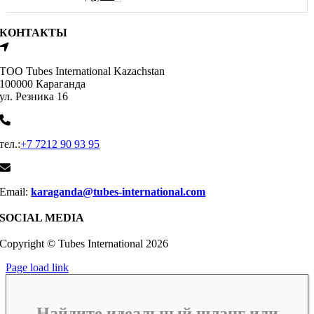
КОНТАКТЫ
ТОО Tubes International Kazachstan
100000 Караганда
ул. Резника 16
тел.:
+7 7212 90 93 95
Email:
karaganda@tubes-international.com
SOCIAL MEDIA
Copyright © Tubes International
2026
Page load link
Найдите идеальный шланг или