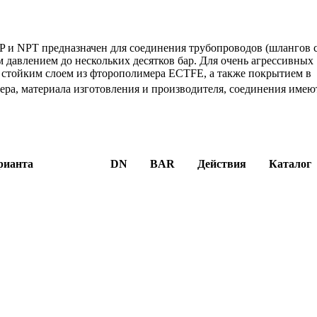
 и NPT предназначен для соединения трубопроводов (шлангов 
давлением до нескольких десятков бар. Для очень агрессивных
 стойким слоем из фторополимера ECTFE, а также покрытием в
мера, материала изготовления и производителя, соединения имею
рианта
DN
BAR
Действия
Каталог