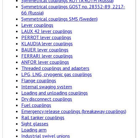
Symmetrical couplings ROTTA ROTH (Russia)
Symmetrical couplings GOST no. 28352-89, 2217-
66 (Russia)
Symmetrical couplings SMS (Sweden)
Lever couplings
LAUX 42 lever couplings
PERROT lever couplings
KLAUDIA lever couplings
BAUER lever couplings
FERRARI lever couplings
ANFOR lever couplings
Threaded couplings and adapters
LPG, LNG, cryogenic gas couplings
Flange couplings
Internal swaging system
Loading and unloading couplings
Dry disconnect couplings
Fuel couplings
Emergency release couplings (breakaway couplings)
Rail tanker couplings
Sight glasses
Loading arm
Industrial swivel unions