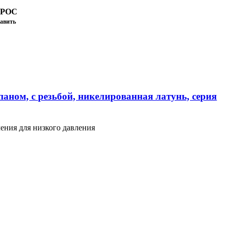
ПРОС
авить
аном, с резьбой, никелированная латунь, серия
ения для низкого давления