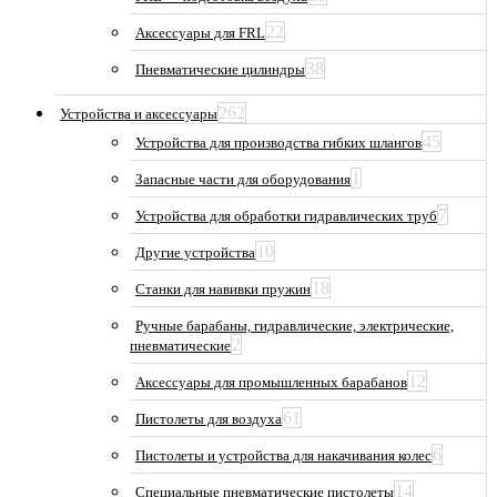
22
Аксессуары для FRL
38
Пневматические цилиндры
262
Устройства и аксессуары
45
Устройства для производства гибких шлангов
1
Запасные части для оборудования
7
Устройства для обработки гидравлических труб
10
Другие устройства
18
Станки для навивки пружин
Ручные барабаны, гидравлические, электрические,
2
пневматические
12
Аксессуары для промышленных барабанов
61
Пистолеты для воздуха
6
Пистолеты и устройства для накачивания колес
14
Специальные пневматические пистолеты