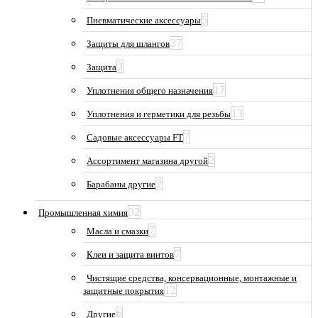
5
Пневматические аксессуары
37
Защиты для шлангов
3
Защита
17
Уплотнения общего назначения
13
Уплотнения и герметики для резьбы
7
Садовые аксессуары FT
2
Ассортимент магазина другой
2
Барабаны другие
32
Промышленная химия
7
Масла и смазки
7
Клеи и защита винтов
Чистящие средства, консервационные, монтажные и
12
защитные покрытия
6
Другие