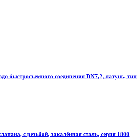
ездо быстросъемного соединения DN7,2, латунь, тип
апана, с резьбой, закалённая сталь, серия 1800