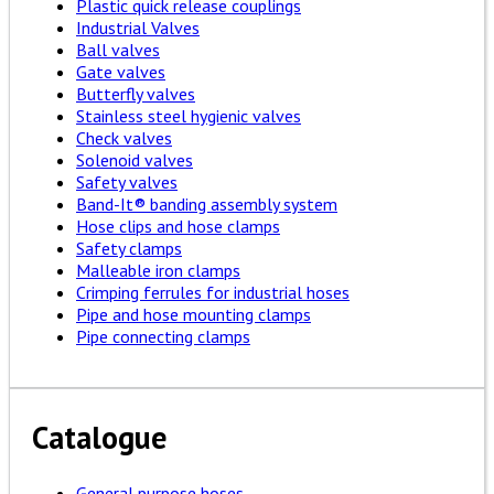
Plastic quick release couplings
Industrial Valves
Ball valves
Gate valves
Butterfly valves
Stainless steel hygienic valves
Check valves
Solenoid valves
Safety valves
Band-It® banding assembly system
Hose clips and hose clamps
Safety clamps
Malleable iron clamps
Crimping ferrules for industrial hoses
Pipe and hose mounting clamps
Pipe connecting clamps
Catalogue
General purpose hoses