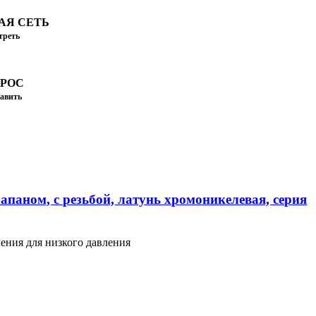
АЯ СЕТЬ
треть
ПРОС
авить
апаном, с резьбой, латунь хромоникелевая, серия
ения для низкого давления