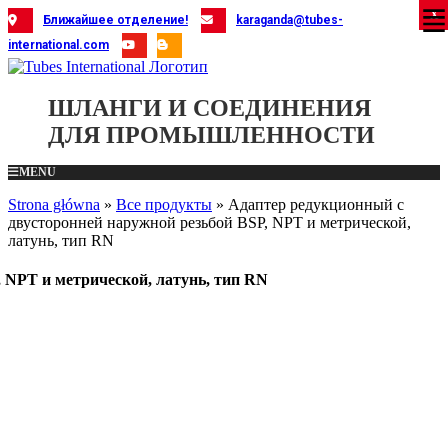
Skip
X
X
X
X
X
X
X
X
X
X
X
X
X
X
X
X
X
X
X
Ближайшее отделение!
karaganda@tubes-
to
international.com
content
ШЛАНГИ И СОЕДИНЕНИЯ
ДЛЯ ПРОМЫШЛЕННОСТИ
MENU
Strona główna
»
Все продукты
»
Адаптер редукционный с
двусторонней наружной резьбой BSP, NPT и метрической,
латунь, тип RN
 NPT и метрической, латунь, тип RN