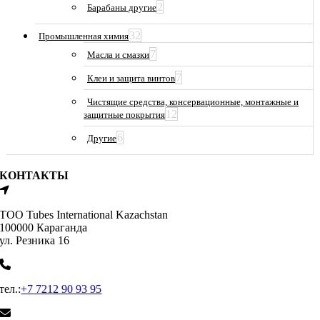
2
Барабаны другие
32
Промышленная химия
7
Масла и смазки
7
Клеи и защита винтов
Чистящие средства, консервационные, монтажные и
12
защитные покрытия
6
Другие
КОНТАКТЫ
ТОО Tubes International Kazachstan
100000 Караганда
ул. Резника 16
тел.:
+7 7212 90 93 95