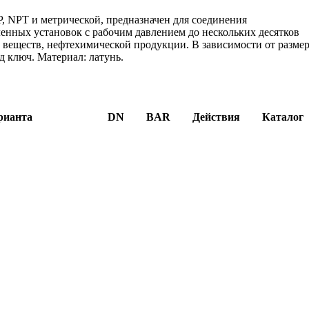
, NPT и метрической, предназначен для соединения
енных установок с рабочим давлением до нескольких десятков
их веществ, нефтехимической продукции. В зависимости от разме
 ключ. Материал: латунь.
рианта
DN
BAR
Действия
Каталог