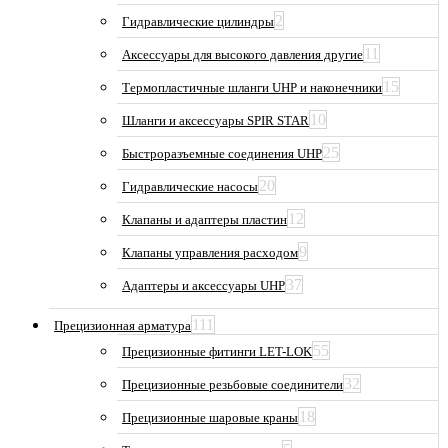
2
Гидравлические цилиндры
11
Аксессуары для высокого давления другие
15
Термопластичные шланги UHP и наконечники
10
Шланги и аксессуары SPIR STAR
25
Быстроразъемные соединения UHP
20
Гидравлические насосы
12
Клапаны и адаптеры пластин
9
Клапаны управления расходом
37
Адаптеры и аксессуары UHP
111
Прецизионная арматура
55
Прецизионные фитинги LET-LOK
32
Прецизионные резьбовые соединители
18
Прецизионные шаровые краны