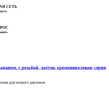
АЯ СЕТЬ
треть
ПРОС
авить
апаном, с резьбой, латунь хромоникелевая, серия
ения для низкого давления