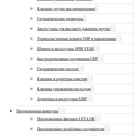
6
Клапаны другие высоконапорные
2
Гидравлические цилиндры
11
Аксессуары для высокого давления другие
15
Термопластичные шланги UHP и наконечники
10
Шланги и аксессуары SPIR STAR
25
Быстроразъемные соединения UHP
20
Гидравлические насосы
12
Клапаны и адаптеры пластин
9
Клапаны управления расходом
37
Адаптеры и аксессуары UHP
111
Прецизионная арматура
55
Прецизионные фитинги LET-LOK
32
Прецизионные резьбовые соединители