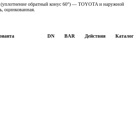
P (уплотнение обратный конус 60°) — TOYOTA и наружной
ь, оцинкованная.
рианта
DN
BAR
Действия
Каталог