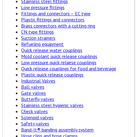
Stainless steel fittings
Low pressure fittings
Fittings and connectors – EC type
Plastic fittings and connectors
Brass connectors with a cutting ring
CN type fittings
Suction strainers
Refueling equipment
Quick release water couplings
Mold coolant quick release couplings
Low pressure quick relaese couplings
Quick release couplings for food and beverage
Plastic quick release couplings
Industrial Valves
Ball valves
Gate valves
Butterfly valves
Stainless steel hygienic valves
Check valves
Solenoid valves
Safety valves
Band-It® banding assembly system
Hose clips and hose clamps