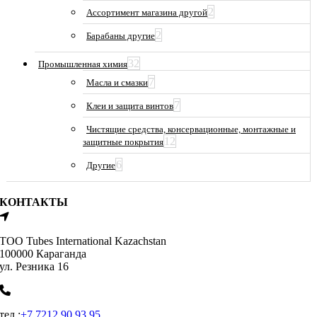
2
Ассортимент магазина другой
2
Барабаны другие
32
Промышленная химия
7
Масла и смазки
7
Клеи и защита винтов
Чистящие средства, консервационные, монтажные и
12
защитные покрытия
6
Другие
КОНТАКТЫ
ТОО Tubes International Kazachstan
100000 Караганда
ул. Резника 16
тел.:
+7 7212 90 93 95