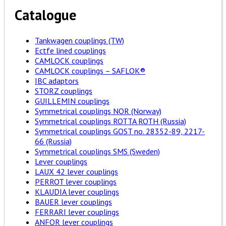
Catalogue
Tankwagen couplings (TW)
Ectfe lined couplings
CAMLOCK couplings
CAMLOCK couplings – SAFLOK®
IBC adaptors
STORZ couplings
GUILLEMIN couplings
Symmetrical couplings NOR (Norway)
Symmetrical couplings ROTTA ROTH (Russia)
Symmetrical couplings GOST no. 28352-89, 2217-
66 (Russia)
Symmetrical couplings SMS (Sweden)
Lever couplings
LAUX 42 lever couplings
PERROT lever couplings
KLAUDIA lever couplings
BAUER lever couplings
FERRARI lever couplings
ANFOR lever couplings