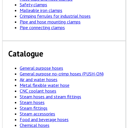
Safety clamps
Malleable iron clamps
Crimping ferrules for industrial hoses
Pipe and hose mounting clamps
Pipe connecting clamps
Catalogue
General purpose hoses
General purpose no-crimp hoses (PUSH-ON)
Air and water hoses
Metal flexible water hose
CNC coolant hoses
Steam hoses and steam fittings
Steam hoses
Steam fittings
Steam accessories
Food and beverage hoses
Chemical hoses