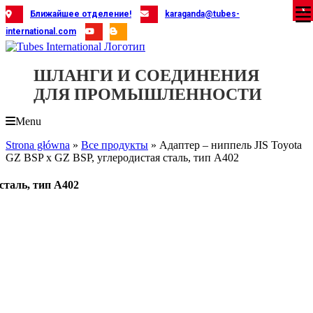
Skip
X
X
X
X
X
X
X
X
X
X
X
X
X
X
X
X
X
X
X
Ближайшее отделение!
karaganda@tubes-
to
international.com
content
ШЛАНГИ И СОЕДИНЕНИЯ
ДЛЯ ПРОМЫШЛЕННОСТИ
Menu
Strona główna
»
Все продукты
»
Адаптер – ниппель JIS Toyota
GZ BSP x GZ BSP, углеродистая сталь, тип A402
сталь, тип A402