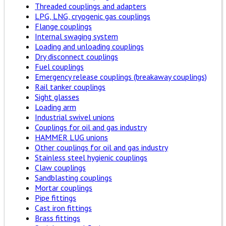
Threaded couplings and adapters
LPG, LNG, cryogenic gas couplings
Flange couplings
Internal swaging system
Loading and unloading couplings
Dry disconnect couplings
Fuel couplings
Emergency release couplings (breakaway couplings)
Rail tanker couplings
Sight glasses
Loading arm
Industrial swivel unions
Couplings for oil and gas industry
HAMMER LUG unions
Other couplings for oil and gas industry
Stainless steel hygienic couplings
Claw couplings
Sandblasting couplings
Mortar couplings
Pipe fittings
Cast iron fittings
Brass fittings