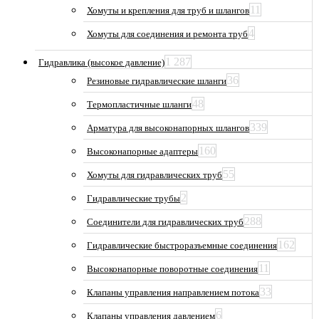
11
Хомуты и крепления для труб и шлангов
4
Хомуты для соединения и ремонта труб
1 287
Гидравлика (высокое давление)
36
Резиновые гидравлические шланги
48
Термопластичные шланги
339
Арматура для высоконапорных шлангов
160
Высоконапорные адаптеры
55
Хомуты для гидравлических труб
2
Гидравлические трубы
288
Соединители для гидравлических труб
162
Гидравлические быстроразъемные соединения
11
Высоконапорные поворотные соединения
33
Клапаны управления направлением потока
6
Клапаны управления давлением