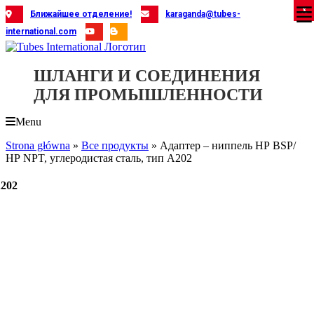
Skip
X
X
X
X
X
X
X
X
X
X
X
X
X
X
X
X
X
X
X
Ближайшее отделение!
karaganda@tubes-
to
international.com
content
ШЛАНГИ И СОЕДИНЕНИЯ
ДЛЯ ПРОМЫШЛЕННОСТИ
Menu
Strona główna
»
Все продукты
»
Адаптер – ниппель НР BSP/
НР NPT, углеродистая сталь, тип A202
A202