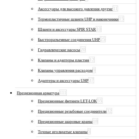
11
Аксессуары для высокого давления другие
15
Термопластичные шланги UHP и наконечники
10
Шланги и аксессуары SPIR STAR
25
Быстроразъемные соединения UHP
20
Гидравлические насосы
12
Клапаны и адаптеры пластин
9
Клапаны управления расходом
37
Адаптеры и аксессуары UHP
111
Прецизионная арматура
55
Прецизионные фитинги LET-LOK
32
Прецизионные резьбовые соединители
18
Прецизионные шаровые краны
5
Точные игольчатые клапаны