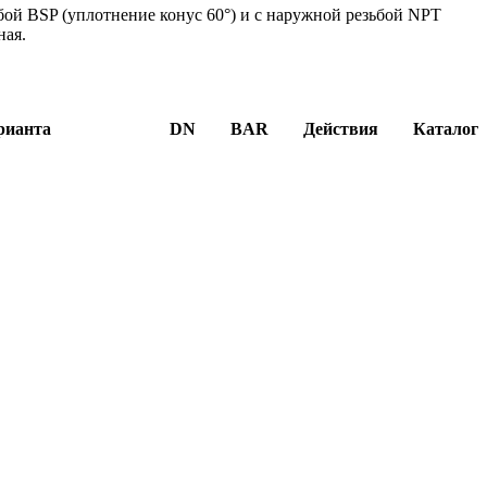
ой BSP (уплотнение конус 60°) и с наружной резьбой NPT
ная.
рианта
DN
BAR
Действия
Каталог