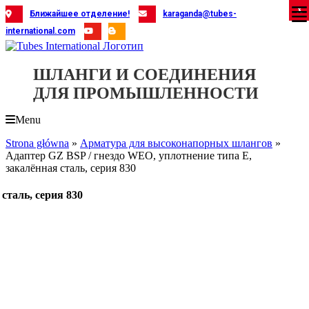
Skip
X
X
X
X
X
X
X
X
X
X
X
X
X
X
X
X
X
X
X
Ближайшее отделение!
karaganda@tubes-
to
international.com
content
ШЛАНГИ И СОЕДИНЕНИЯ
ДЛЯ ПРОМЫШЛЕННОСТИ
Menu
Strona główna
»
Арматура для высоконапорных шлангов
»
Адаптер GZ BSP / гнездо WEO, уплотнение типа E,
закалённая сталь, серия 830
сталь, серия 830