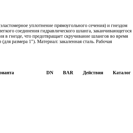
эластомерное уплотнение прямоугольного сечения) и гнездом
легкого соединения гидравлического шланга, заканчивающегося
 в гнезде, что предотвращает скручивание шлангов во время
р (для размера 1″). Материал: закаленная сталь. Рабочая
рианта
DN
BAR
Действия
Каталог