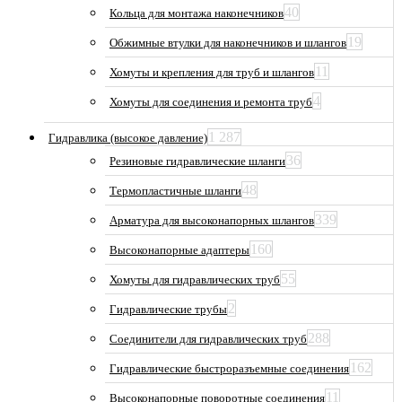
40
Кольца для монтажа наконечников
19
Обжимные втулки для наконечников и шлангов
11
Хомуты и крепления для труб и шлангов
4
Хомуты для соединения и ремонта труб
1 287
Гидравлика (высокое давление)
36
Резиновые гидравлические шланги
48
Термопластичные шланги
339
Арматура для высоконапорных шлангов
160
Высоконапорные адаптеры
55
Хомуты для гидравлических труб
2
Гидравлические трубы
288
Соединители для гидравлических труб
162
Гидравлические быстроразъемные соединения
11
Высоконапорные поворотные соединения