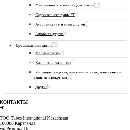
13
Уплотнения и герметики для резьбы
7
Садовые аксессуары FT
2
Ассортимент магазина другой
2
Барабаны другие
32
Промышленная химия
7
Масла и смазки
7
Клеи и защита винтов
Чистящие средства, консервационные, монтажные и
12
защитные покрытия
6
Другие
КОНТАКТЫ
ТОО Tubes International Kazachstan
100000 Караганда
ул. Резника 16