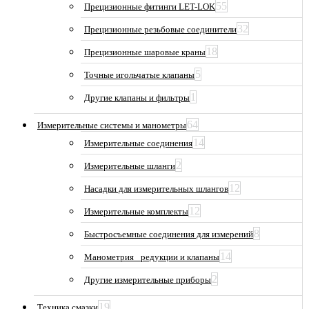
55
Прецизионные фитинги LET-LOK
32
Прецизионные резьбовые соединители
18
Прецизионные шаровые краны
5
Точные игольчатые клапаны
1
Другие клапаны и фильтры
64
Измерительные системы и манометры
14
Измерительные соединения
2
Измерительные шланги
12
Насадки для измерительных шлангов
12
Измерительные комплекты
8
Быстросъемные соединения для измерений
14
Манометрия_ редукции и клапаны
2
Другие измерительные приборы
19
Техника смазки