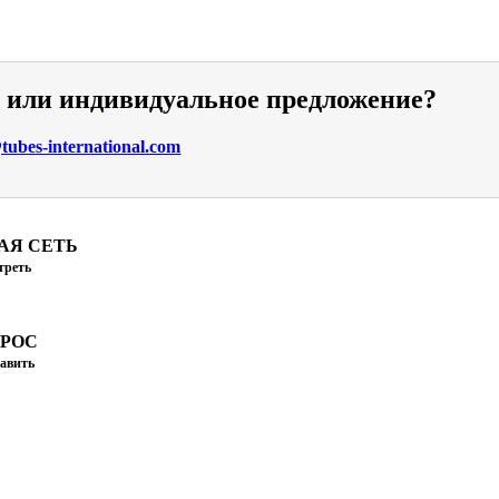
и или индивидуальное предложение?
ubes-international.com
АЯ СЕТЬ
треть
ПРОС
авить