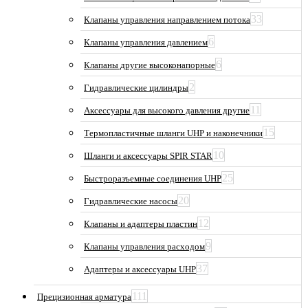
33
Клапаны управления направлением потока
6
Клапаны управления давлением
6
Клапаны другие высоконапорные
2
Гидравлические цилиндры
11
Аксессуары для высокого давления другие
15
Термопластичные шланги UHP и наконечники
10
Шланги и аксессуары SPIR STAR
25
Быстроразъемные соединения UHP
20
Гидравлические насосы
12
Клапаны и адаптеры пластин
9
Клапаны управления расходом
37
Адаптеры и аксессуары UHP
111
Прецизионная арматура