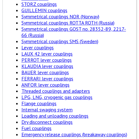
STORZ couplings
GUILLEMIN couplings
Symmetrical couplings NOR (Norway)
Symmetrical couplings ROTTA ROTH (Russia)
Symmetrical couplings GOST no. 28352-89, 2217-
66 (Russia)
Symmetrical couplings SMS (Sweden)
Lever couplings
LAUX 42 lever couplings
PERROT lever couplings
KLAUDIA lever couplings
BAUER lever couplings
FERRARI lever couplings
ANFOR lever couplings
Threaded couplings and adapters
LPG, LNG, cryogenic gas couplings
Flange couplings
Internal swaging system
Loading and unloading couplings
Dry disconnect couplings
Fuel couplings
Emergency release couplings (breakaway couplings)