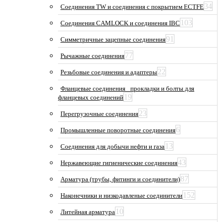
34
Соединения TW и соединения с покрытием ECTFE
103
Соединения CAMLOCK и соединения IBC
91
Симметричные зацепные соединения
77
Рычажные соединения
22
Резьбовые соединения и адаптеры
Фланцевые соединения_ прокладки и болты для
19
фланцевых соединений
23
Перегрузочные соединения
6
Промышленные поворотные соединения
13
Соединения для добычи нефти и газа
43
Нержавеющие гигиенические соединения
87
Арматура (трубы, фитинги и соединители)
152
Наконечники и низкодавленые соединители
10
Литейная арматура