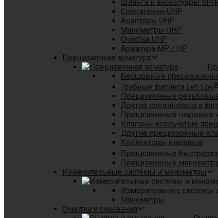
Шланги и аксессуары SPI
Соединения UHP
Адапторы UHP
Манометры UHP
Очистка UHP
Арматура MP / HP
Прецизионная арматура
Пр
Бесшовные прецизионны
Трубные фитинги Let-Lok
Прецизионные резьбовые
Другие соединители и фи
Прецизионные шаровые 
Клапаны игольчатые пре
Другие прецизионные кл
Коллекторы клапанов
Прецизионные быстрораз
Прецизионные манометры
Измерительные системы и манометры
Измерительные системы в
Манометры
Очистка и смывания