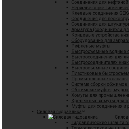
Соединения для нефтяной
Нержавеющие гигиеничес
Клеевые соединения GEK
Соединения для пескостр
Cоединения для штукатур
Арматура (соединители дл
Концевые устройства низ
Оборудование для заправ
Рифленые муфты
Быстросъемные водные 
Быстросоединения для л
Быстросоединителях низк
Быстросъемные соединени
Пластиковые быстросъе
Промышленные клапаны
Система сборки обжимов 
Обжимные муфты, муфты 
Хомуты для промышленн
Крепежные хомуты для тр
Муфты для соединения и 
Силовая гидравлика
Силов
Гидравлические шланги в
Термопластиковые шланг