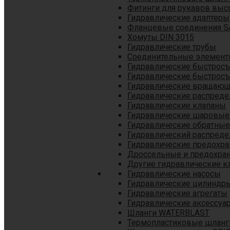
Фитинги для рукавов выс
Гидравлические адаптеры
Фланцевые соединения S
Хомуты DIN 3015
Гидравлические трубы
Соединительные элементы
Гидравлические быстрос
Гидравлические быстрос
Гидравлические вращающ
Гидравлические распреде
Гидравлические клапаны
Гидравлические шаровые
Гидравлические обратные
Гидравлический распреде
Гидравлические предохр
Дроссельные и предохра
Другие гидравлические к
Гидравлические насосы
Гидравлические цилиндр
Гидравлические агрегаты
Гидравлические аксессуа
Шланги WATERBLAST
Термопластиковые шланг