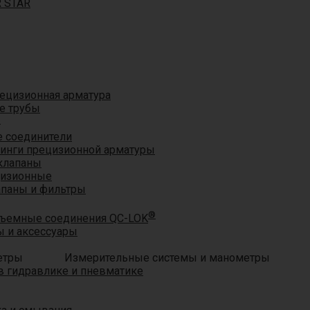
R STAR
ецизионная арматура
е трубы
®
 соединители
тинги прецизионной арматуры
клапаны
цизионные
апаны и фильтры
®
ъемные соединения QC-LOK
 и аксессуары
Измерительные системы и манометры
 гидравлике и пневматике