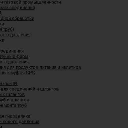
 и газовой промышленности
кие соединения
A
уйной обработки
ки
я труб)
кого давления
ки
соединения
итейных форм
ого давления
я для продуктов питания и напитков
мные муфты CPC
Band-It®
для соединений и шлангов
ых шлангов
уб и шлангов
ремонта труб
ая гидравлика
ысокого давления
и