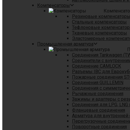
Компенсаторы
Компенсат
Резиновые компенсатор
Стальные компенсаторы
Тефлоновые компенсато
Тканевые компенсаторы
Эластомерные компенса
Промышленная арматура
П
Соединения Tankwagen (T
Соединители с внутренни
Соединение CAMLOCK
Разъемы IBC для Еврокуб
Пожарные соединения S
Соединения GUILLEMIN
Соединения с симметрич
Рычажные соединения
Зажимы и адаптеры с рез
Соединения для LPG, LNG 
Фланцевые соединения
Арматура для внутренней
Перегрузочные соединен
Поворотные соединения