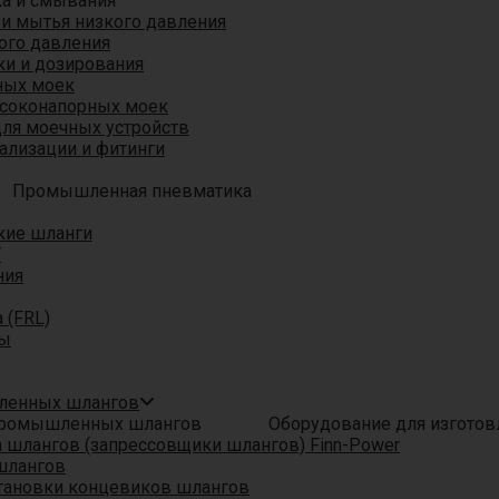
ка и смывания
 и мытья низкого давления
ого давления
ки и дозирования
ных моек
ысоконапорных моек
для моечных устройств
ализации и фитинги
Промышленная пневматика
кие шланги
T
ния
 (FRL)
ры
шленных шлангов
Оборудование для изгото
шлангов (запрессовщики шлангов) Finn-Power
шлангов
тановки концевиков шлангов