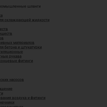
ромышленные шланги
ха
для охлаждающей жидкости
еств
еществ
ов
азивных материалов
я бетона и штукатурки
тиляционные
ные рукава
концевые фитинги
ских насосов
ащение
ги
вания воздуха и фитинги
нечники
 соединители