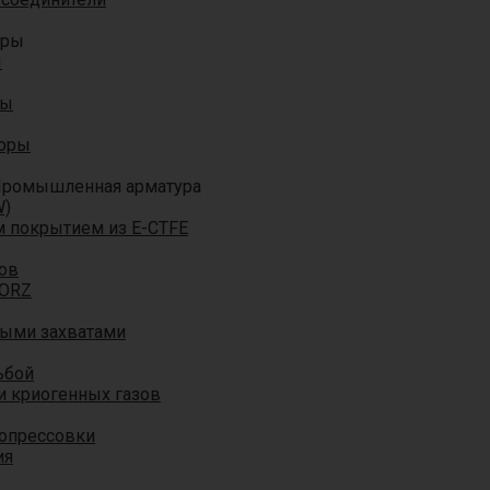
оры
ы
ры
торы
ромышленная арматура
W)
м покрытием из E-CTFE
ов
TORZ
ными захватами
ьбой
и криогенных газов
 опрессовки
ия