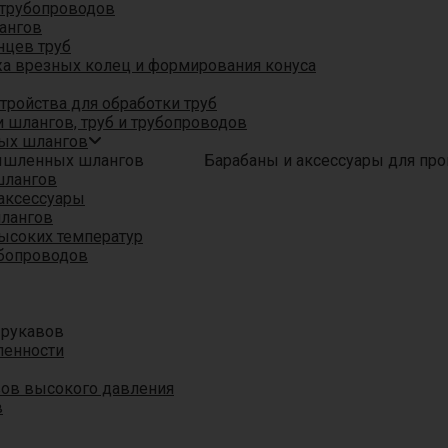
трубопроводов
ангов
нцев труб
а врезных колец и формирования конуса
ройства для обработки труб
 шлангов, труб и трубопроводов
ых шлангов
Барабаны и аксессуары для п
шлангов
аксессуары
шлангов
ысоких температур
убопроводов
 рукавов
ленности
вов высокого давления
в