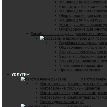
Машины для маркировки 
Стенды для испытания шл
Машины для снятия заусе
Оборудование для монтаж
Машины для гибки труб
Многофункциональные уст
Оборудование для очистки
Барабаны и аксессуары для промышленн
Барабаны и катушки для 
Обдувочные пистолеты и 
Защитные оболочки для 
Защитные оболочки для в
Защита для шлангов и тр
Уплотнения и герметики
Промышленная химия
УСЛУГИ
Изготовление
Изготовление рукавов для промыш
Изготовление стальных шлангов
Изготовление гидравлических рука
Изготовление композитных шланго
Гнуття гідравлічних труб
Другие услуги