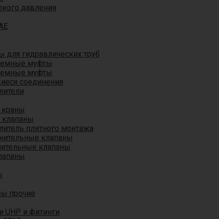
окого давления
AE
 для гидравлических труб
ъемные муфты
ъемные муфты
иеся соединения
лители
 краны
 клапаны
литель плитного монтажа
анительные клапаны
нительные клапаны
лапаны
ы
ры прочие
и UHP и фитинги