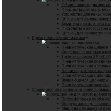
Очист
Гибкие шланги для чистки
Пистолеты для воды низк
Устройства для пены, мой
Шланги для высоконапор
Арматура для шлангов в
Пистолеты и аксессуары 
Шланги для прочистки кан
Промышленная пневматика
Пневматические шланги
Спиральные пневматичес
Tрубная система SPEEDFI
Пневматические соедине
Пневматические клапаны
Блоки подготовки воздуха
Пневматические цилинд
Вращающиеся цилиндры
Пневматические захваты
Оборудование для изготовления промы
Пресс-формы для обжима 
Оборудование для резки 
Машины для нарезки и ус