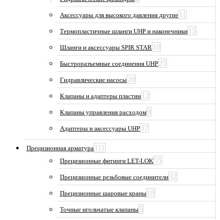
11
Аксессуары для высокого давления другие
15
Термопластичные шланги UHP и наконечники
10
Шланги и аксессуары SPIR STAR
25
Быстроразъемные соединения UHP
20
Гидравлические насосы
12
Клапаны и адаптеры пластин
9
Клапаны управления расходом
37
Адаптеры и аксессуары UHP
111
Прецизионная арматура
55
Прецизионные фитинги LET-LOK
32
Прецизионные резьбовые соединители
18
Прецизионные шаровые краны
5
Точные игольчатые клапаны