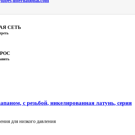
ubes-international.com
АЯ СЕТЬ
треть
ПРОС
авить
апаном, с резьбой, никелированная латунь, серия
ения для низкого давления