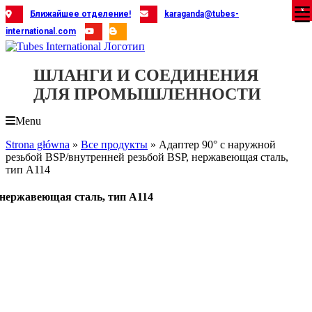
Skip
X
X
X
X
X
X
X
X
X
X
X
X
X
X
X
X
X
X
X
Ближайшее отделение!
karaganda@tubes-
to
international.com
content
ШЛАНГИ И СОЕДИНЕНИЯ
ДЛЯ ПРОМЫШЛЕННОСТИ
Menu
Strona główna
»
Все продукты
»
Адаптер 90° с наружной
резьбой BSP/внутренней резьбой BSP, нержавеющая сталь,
тип A114
, нержавеющая сталь, тип A114