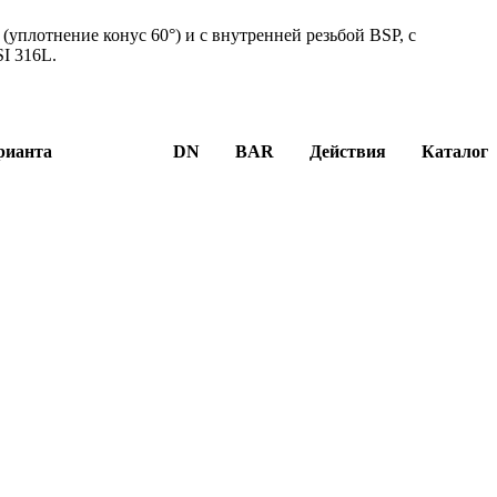
уплотнение конус 60°) и с внутренней резьбой BSP, с
SI 316L.
рианта
DN
BAR
Действия
Каталог