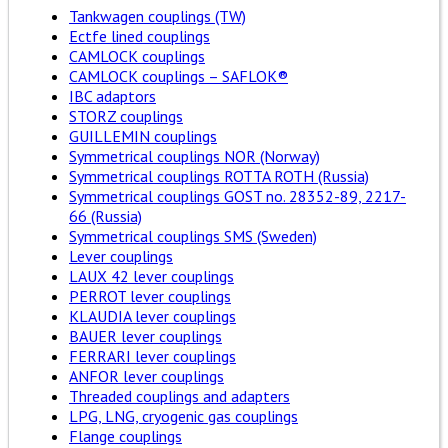
Tankwagen couplings (TW)
Ectfe lined couplings
CAMLOCK couplings
CAMLOCK couplings – SAFLOK®
IBC adaptors
STORZ couplings
GUILLEMIN couplings
Symmetrical couplings NOR (Norway)
Symmetrical couplings ROTTA ROTH (Russia)
Symmetrical couplings GOST no. 28352-89, 2217-
66 (Russia)
Symmetrical couplings SMS (Sweden)
Lever couplings
LAUX 42 lever couplings
PERROT lever couplings
KLAUDIA lever couplings
BAUER lever couplings
FERRARI lever couplings
ANFOR lever couplings
Threaded couplings and adapters
LPG, LNG, cryogenic gas couplings
Flange couplings