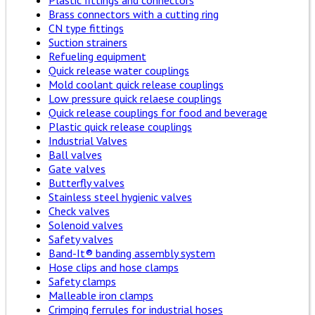
Plastic fittings and connectors
Brass connectors with a cutting ring
CN type fittings
Suction strainers
Refueling equipment
Quick release water couplings
Mold coolant quick release couplings
Low pressure quick relaese couplings
Quick release couplings for food and beverage
Plastic quick release couplings
Industrial Valves
Ball valves
Gate valves
Butterfly valves
Stainless steel hygienic valves
Check valves
Solenoid valves
Safety valves
Band-It® banding assembly system
Hose clips and hose clamps
Safety clamps
Malleable iron clamps
Crimping ferrules for industrial hoses