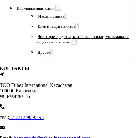
32
Промышленная химия
7
Масла и смазки
7
Клеи и защита винтов
Чистящие средства, консервационные, монтажные и
12
защитные покрытия
6
Другие
КОНТАКТЫ
ТОО Tubes International Kazachstan
100000 Караганда
ул. Резника 16
тел.:
+7 7212 90 93 95