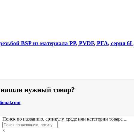
езьбой BSP из материала PP, PVDF, PFA, серия 6L
е нашли нужный товар?
tional.com
Поиск по названию, артикулу, среде или категории товара ...
×