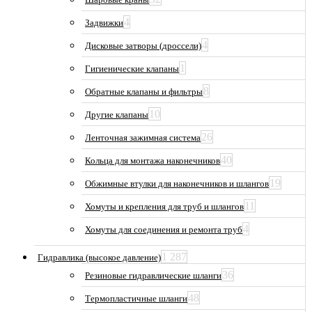
4
Задвижки
4
Дисковые затворы (дроссели)
1
Гигиенические клапаны
8
Обратные клапаны и фильтры
10
Другие клапаны
26
Ленточная зажимная система
40
Кольца для монтажа наконечников
19
Обжимные втулки для наконечников и шлангов
11
Хомуты и крепления для труб и шлангов
4
Хомуты для соединения и ремонта труб
1 287
Гидравлика (высокое давление)
36
Резиновые гидравлические шланги
48
Термопластичные шланги