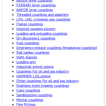
BAUER lever couplings
FERRARI lever couplings
ANFOR lever couplings
Threaded couplings and adapters
LPG, LNG, cryogenic gas couplings
Flange couplings
Internal swaging system
Loading and unloading couplings
Dry disconnect couplings
Fuel couplings
Emergency release couplings (breakaway couplings)
Rail tanker couplings
Sight glasses
Loading arm
Industrial swivel unions
Couplings for oil and gas industry
HAMMER LUG unions
Other couplings for oil and gas industry
Stainless steel hygienic couplings
Claw couplings
Sandblasting couplings
Mortar couplings
Pipe fittings