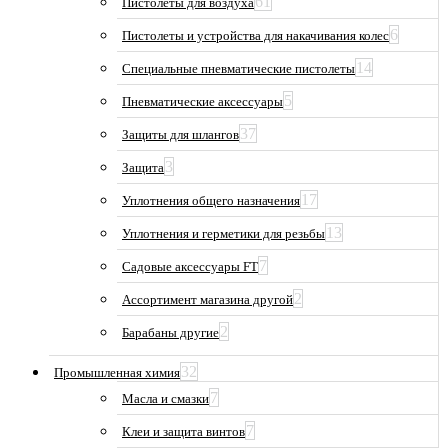
61
Пистолеты для воздуха
6
Пистолеты и устройства для накачивания колес
14
Специальные пневматические пистолеты
5
Пневматические аксессуары
37
Защиты для шлангов
3
Защита
17
Уплотнения общего назначения
13
Уплотнения и герметики для резьбы
7
Садовые аксессуары FT
2
Ассортимент магазина другой
2
Барабаны другие
32
Промышленная химия
7
Масла и смазки
7
Клеи и защита винтов