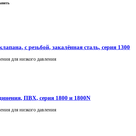
авить
лапана, с резьбой, закалённая сталь, серия 1300
ения для низкого давления
инения, ПВХ, серия 1800 и 1800N
ения для низкого давления