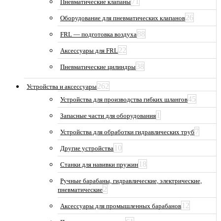
71
Пневматические клапаны
26
Оборудование для пневматических клапанов
88
FRL — подготовка воздуха
22
Аксессуары для FRL
38
Пневматические цилиндры
262
Устройства и аксессуары
45
Устройства для производства гибких шлангов
1
Запасные части для оборудования
7
Устройства для обработки гидравлических труб
10
Другие устройства
18
Станки для навивки пружин
Ручные барабаны, гидравлические, электрические,
2
пневматические
12
Аксессуары для промышленных барабанов