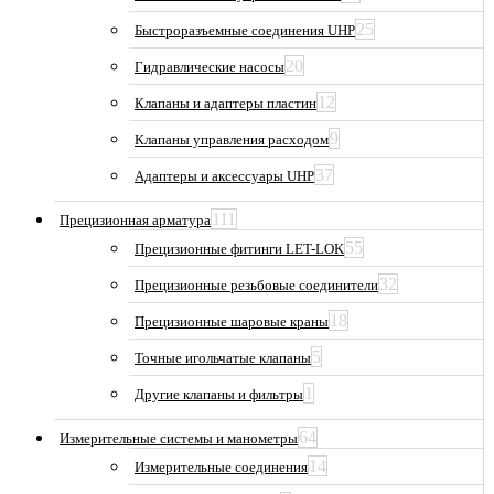
25
Быстроразъемные соединения UHP
20
Гидравлические насосы
12
Клапаны и адаптеры пластин
9
Клапаны управления расходом
37
Адаптеры и аксессуары UHP
111
Прецизионная арматура
55
Прецизионные фитинги LET-LOK
32
Прецизионные резьбовые соединители
18
Прецизионные шаровые краны
5
Точные игольчатые клапаны
1
Другие клапаны и фильтры
64
Измерительные системы и манометры
14
Измерительные соединения