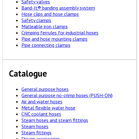
Safety valves
Band-It® banding assembly system
Hose clips and hose clamps
Safety clamps
Malleable iron clamps
Crimping ferrules for industrial hoses
Pipe and hose mounting clamps
Pipe connecting clamps
Catalogue
General purpose hoses
General purpose no-crimp hoses (PUSH-ON)
Air and water hoses
Metal flexible water hose
CNC coolant hoses
Steam hoses and steam fittings
Steam hoses
Steam fittings
Steam accessories