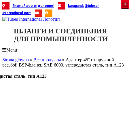
Skip
X
X
X
X
X
X
X
X
X
X
X
X
X
X
X
X
X
X
X
Ближайшее отделение!
karaganda@tubes-
to
international.com
content
ШЛАНГИ И СОЕДИНЕНИЯ
ДЛЯ ПРОМЫШЛЕННОСТИ
Menu
Strona główna
»
Все продукты
»
Адаптер 45° с наружной
резьбой BSP/фланец SAE 6000, углеродистая сталь, тип A123
дистая сталь, тип A123