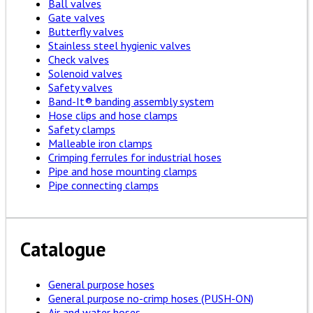
Ball valves
Gate valves
Butterfly valves
Stainless steel hygienic valves
Check valves
Solenoid valves
Safety valves
Band-It® banding assembly system
Hose clips and hose clamps
Safety clamps
Malleable iron clamps
Crimping ferrules for industrial hoses
Pipe and hose mounting clamps
Pipe connecting clamps
Catalogue
General purpose hoses
General purpose no-crimp hoses (PUSH-ON)
Air and water hoses