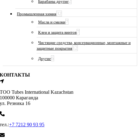
2
Барабаны другие
32
Промышленная химия
7
Масла и смазки
7
Клеи и защита винтов
Чистящие средства, консервационные, монтажные и
12
защитные покрытия
6
Другие
КОНТАКТЫ
ТОО Tubes International Kazachstan
100000 Караганда
ул. Резника 16
тел.:
+7 7212 90 93 95