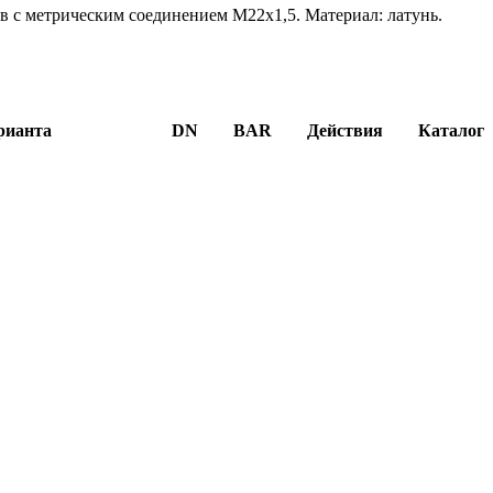
 с метрическим соединением M22x1,5. Материал: латунь.
рианта
DN
BAR
Действия
Каталог