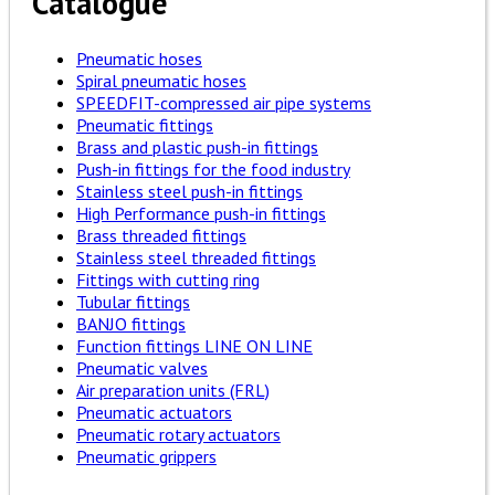
Catalogue
Pneumatic hoses
Spiral pneumatic hoses
SPEEDFIT-compressed air pipe systems
Pneumatic fittings
Brass and plastic push-in fittings
Push-in fittings for the food industry
Stainless steel push-in fittings
High Performance push-in fittings
Brass threaded fittings
Stainless steel threaded fittings
Fittings with cutting ring
Tubular fittings
BANJO fittings
Function fittings LINE ON LINE
Pneumatic valves
Air preparation units (FRL)
Pneumatic actuators
Pneumatic rotary actuators
Pneumatic grippers