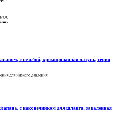
треть
ПРОС
авить
апаном, с резьбой, хромированная латунь, серия
ения для низкого давления
клапана, с наконечником для шланга, закаленная