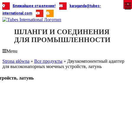
Skip
X
X
X
X
X
X
X
X
X
X
X
X
X
X
X
X
X
X
X
Ближайшее отделение!
karaganda@tubes-
to
international.com
content
ШЛАНГИ И СОЕДИНЕНИЯ
ДЛЯ ПРОМЫШЛЕННОСТИ
Menu
Strona główna
»
Все продукты
»
Двухкомпонентный адаптер
для высоконапорных моечных устройств, латунь
ройств, латунь