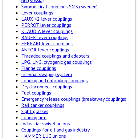
66 (Russia)
Symmetrical couplings SMS (Sweden)
Lever couplings
LAUX 42 lever couplings
PERROT lever couplings
KLAUDIA lever couplings
BAUER lever couplings
FERRARI lever couplings
ANFOR lever couplings
Threaded couplings and adapters
LPG, LNG, cryogenic gas couplings
Flange couplings
Internal swaging system
Loading and unloading couplings
Dry disconnect couplings
Fuel couplings
Emergency release couplings (breakaway couplings)
Rail tanker couplings
Sight glasses
Loading arm
Industrial swivel unions
Couplings for oil and gas industry
HAMMER LUG unions