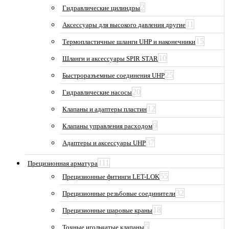
2
Гидравлические цилиндры
11
Аксессуары для высокого давления другие
15
Термопластичные шланги UHP и наконечники
10
Шланги и аксессуары SPIR STAR
25
Быстроразъемные соединения UHP
20
Гидравлические насосы
12
Клапаны и адаптеры пластин
9
Клапаны управления расходом
37
Адаптеры и аксессуары UHP
111
Прецизионная арматура
55
Прецизионные фитинги LET-LOK
32
Прецизионные резьбовые соединители
18
Прецизионные шаровые краны
5
Точные игольчатые клапаны