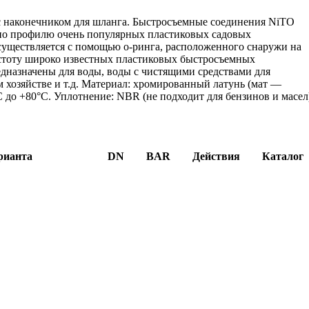
с наконечником для шланга. Быстросъемные соединения NiTO
по профилю очень популярных пластиковых садовых
уществляется с помощью о-ринга, расположенного снаружи на
остоту широко известных пластиковых быстросъемных
дназначены для воды, воды с чистящими средствами для
м хозяйстве и т.д. Материал: хромированный латунь (мат —
0°C до +80°C. Уплотнение: NBR (не подходит для бензинов и масел
рианта
DN
BAR
Действия
Каталог