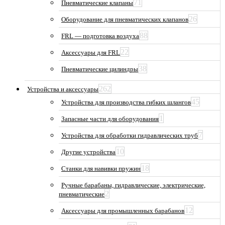
71
Пневматические клапаны
26
Оборудование для пневматических клапанов
88
FRL — подготовка воздуха
22
Аксессуары для FRL
38
Пневматические цилиндры
262
Устройства и аксессуары
45
Устройства для производства гибких шлангов
1
Запасные части для оборудования
7
Устройства для обработки гидравлических труб
10
Другие устройства
18
Станки для навивки пружин
Ручные барабаны, гидравлические, электрические,
2
пневматические
12
Аксессуары для промышленных барабанов