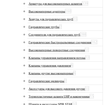
339
Арматура для высоконапорных шлангов
160
Высоконапорные адаптеры
55
Хомуты для гидравлических труб
2
Гидравлические трубы
288
Соединители для гидравлических труб
162
Гидравлические быстроразъемные соединения
11
Высоконапорные поворотные соединения
33
Клапаны управления направлением потока
6
Клапаны управления давлением
6
Клапаны другие высоконапорные
2
Гидравлические цилиндры
11
Аксессуары для высокого давления другие
15
Термопластичные шланги UHP и наконечники
10
Шланги и аксессуары SPIR STAR