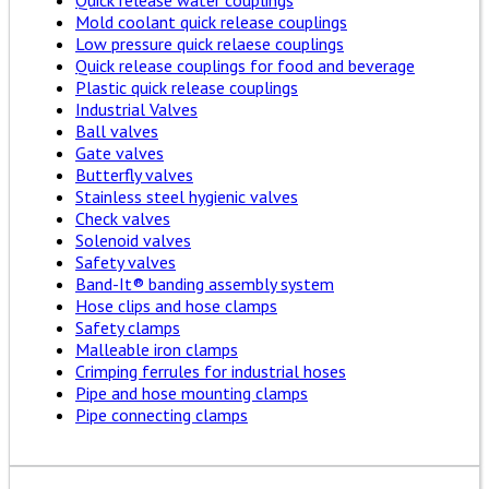
Quick release water couplings
Mold coolant quick release couplings
Low pressure quick relaese couplings
Quick release couplings for food and beverage
Plastic quick release couplings
Industrial Valves
Ball valves
Gate valves
Butterfly valves
Stainless steel hygienic valves
Check valves
Solenoid valves
Safety valves
Band-It® banding assembly system
Hose clips and hose clamps
Safety clamps
Malleable iron clamps
Crimping ferrules for industrial hoses
Pipe and hose mounting clamps
Pipe connecting clamps