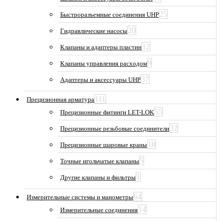
25
Быстроразъемные соединения UHP
20
Гидравлические насосы
12
Клапаны и адаптеры пластин
9
Клапаны управления расходом
37
Адаптеры и аксессуары UHP
111
Прецизионная арматура
55
Прецизионные фитинги LET-LOK
32
Прецизионные резьбовые соединители
18
Прецизионные шаровые краны
5
Точные игольчатые клапаны
1
Другие клапаны и фильтры
64
Измерительные системы и манометры
14
Измерительные соединения