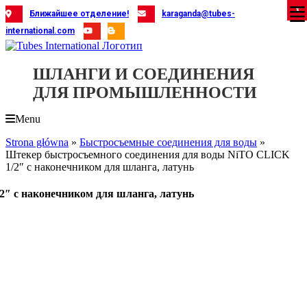
Skip
X
X
X
X
X
X
X
X
X
X
X
X
X
X
X
X
X
X
X
Ближайшее отделение!
karaganda@tubes-
to
international.com
content
ШЛАНГИ И СОЕДИНЕНИЯ
ДЛЯ ПРОМЫШЛЕННОСТИ
Menu
Strona główna
»
Быстросъемные соединения для воды
»
Штекер быстросъемного соединения для воды NiTO CLICK
1/2″ с наконечником для шланга, латунь
″ с наконечником для шланга, латунь