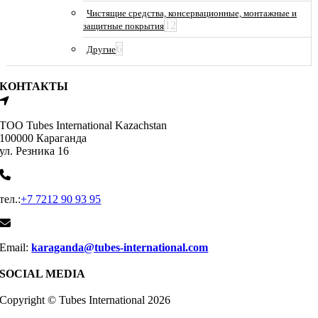
Чистящие средства, консервационные, монтажные и
12
защитные покрытия
6
Другие
КОНТАКТЫ
ТОО Tubes International Kazachstan
100000 Караганда
ул. Резника 16
тел.:
+7 7212 90 93 95
Email:
karaganda@tubes-international.com
SOCIAL MEDIA
Copyright © Tubes International
2026