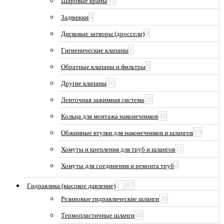
32
Шаровые краны
4
Задвижки
4
Дисковые затворы (дроссели)
1
Гигиенические клапаны
8
Обратные клапаны и фильтры
10
Другие клапаны
26
Ленточная зажимная система
40
Кольца для монтажа наконечников
19
Обжимные втулки для наконечников и шлангов
11
Хомуты и крепления для труб и шлангов
4
Хомуты для соединения и ремонта труб
1 287
Гидравлика (высокое давление)
36
Резиновые гидравлические шланги
48
Термопластичные шланги