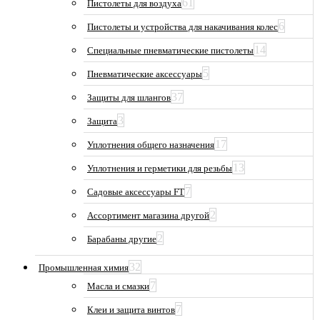
61
Пистолеты для воздуха
6
Пистолеты и устройства для накачивания колес
14
Специальные пневматические пистолеты
5
Пневматические аксессуары
37
Защиты для шлангов
3
Защита
17
Уплотнения общего назначения
13
Уплотнения и герметики для резьбы
7
Садовые аксессуары FT
2
Ассортимент магазина другой
2
Барабаны другие
32
Промышленная химия
7
Масла и смазки
7
Клеи и защита винтов