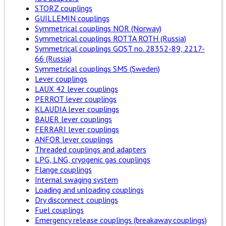
STORZ couplings
GUILLEMIN couplings
Symmetrical couplings NOR (Norway)
Symmetrical couplings ROTTA ROTH (Russia)
Symmetrical couplings GOST no. 28352-89, 2217-
66 (Russia)
Symmetrical couplings SMS (Sweden)
Lever couplings
LAUX 42 lever couplings
PERROT lever couplings
KLAUDIA lever couplings
BAUER lever couplings
FERRARI lever couplings
ANFOR lever couplings
Threaded couplings and adapters
LPG, LNG, cryogenic gas couplings
Flange couplings
Internal swaging system
Loading and unloading couplings
Dry disconnect couplings
Fuel couplings
Emergency release couplings (breakaway couplings)