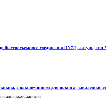
здо быстросъемного соединения DN7,2, латунь, тип
апана, с наконечником для шланга, закалённая ст
ния для низкого давления