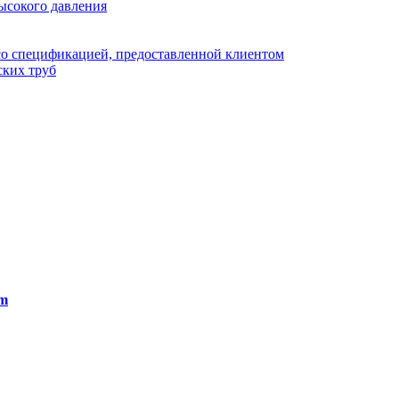
ысокого давления
со спецификацией, предоставленной клиентом
ских труб
om