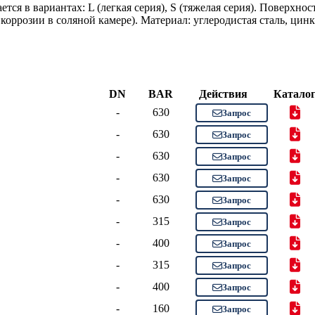
я в вариантах: L (легкая серия), S (тяжелая серия). Поверхнос
коррозии в соляной камере). Материал: углеродистая сталь, цинк
DN
BAR
Действия
Катало
-
630
Запрос
-
630
Запрос
-
630
Запрос
-
630
Запрос
-
630
Запрос
-
315
Запрос
-
400
Запрос
-
315
Запрос
-
400
Запрос
-
160
Запрос