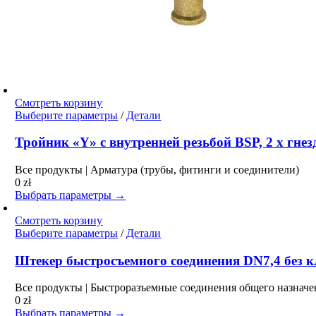
Смотреть корзину
Этот
Выберите параметры
/
Детали
товар
имеет
Тройник «Y» с внутренней резьбой BSP, 2 x гне
несколько
вариаций.
Все продукты | Арматура (трубы, фитинги и соединители)
Опции
0
zł
можно
Выбрать параметры →
выбрать
на
Смотреть корзину
странице
Этот
Выберите параметры
/
Детали
товара.
товар
имеет
Штекер быстросъемного соединения DN7,4 без кл
несколько
вариаций.
Все продукты | Быстроразъемные соединения общего назначе
Опции
0
zł
можно
Выбрать параметры →