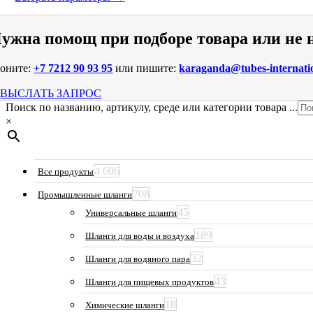
выбрать
на
странице
ужна помощ при подборе товара или не
товара.
воните:
+7 7212 90 93 95
или пишите:
karaganda@tubes-internati
ВЫСЛАТЬ ЗАПРОС
Поиск по названию, артикулу, среде или категории товара ...
×
4 606
Все продукты
708
Промышленные шланги
45
Универсальные шланги
189
Шланги для воды и воздуха
32
Шланги для водяного пара
43
Шланги для пищевых продуктов
18
Химические шланги