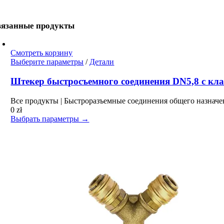
вязанные продукты
Смотреть корзину
Этот
Выберите параметры
/
Детали
товар
имеет
Штекер быстросъемного соединения DN5,8 с кла
несколько
вариаций.
Все продукты | Быстроразъемные соединения общего назначе
Опции
0
zł
можно
Выбрать параметры →
выбрать
на
странице
товара.