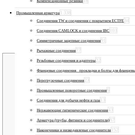
18
Компенсационные резинки
1 338
Промышленная арматура
34
Соединения TW и соединения с покрытием ECTFE
103
Соединения CAMLOCK и соединения IBC
91
Симметричные зацепные соединения
77
Рычажные соединения
22
Резьбовые соединения и адаптеры
Фланцевые соединения_ прокладки и болты для фланцев
23
Перегрузочные соединения
6
Промышленные поворотные соединения
13
Соединения для добычи нефти и газа
43
Нержавеющие гигиенические соединения
87
Арматура (трубы, фитинги и соединители)
152
Наконечники и низкодавленые соединители