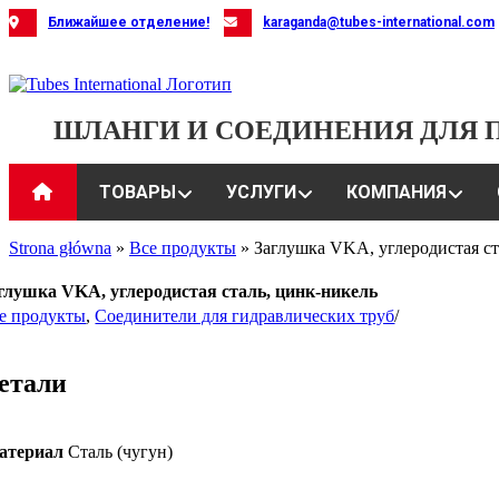
Skip
Ближайшее отделение!
karaganda@tubes-international.com
to
content
ШЛАНГИ И СОЕДИНЕНИЯ ДЛЯ
ТОВАРЫ
УСЛУГИ
КОМПАНИЯ
Strona główna
»
Все продукты
»
Заглушка VKA, углеродистая ст
глушка VKA, углеродистая сталь, цинк-никель
е продукты
,
Соединители для гидравлических труб
/
етали
атериал
Сталь (чугун)