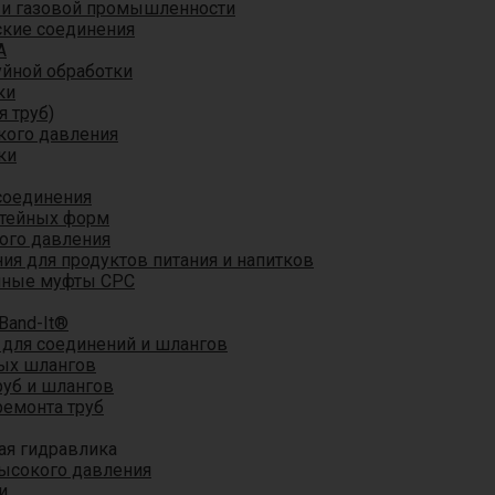
 и газовой промышленности
кие соединения
A
уйной обработки
ки
я труб)
кого давления
ки
соединения
итейных форм
ого давления
я для продуктов питания и напитков
мные муфты CPC
Band-It®
для соединений и шлангов
ых шлангов
уб и шлангов
ремонта труб
ая гидравлика
ысокого давления
и