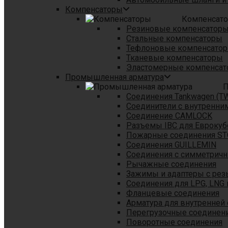
Компенсаторы
Компенсат
Резиновые компенсатор
Стальные компенсаторы
Тефлоновые компенсато
Тканевые компенсаторы
Эластомерные компенса
Промышленная арматура
П
Соединения Tankwagen (T
Соединители с внутренни
Соединение CAMLOCK
Разъемы IBC для Еврокуб
Пожарные соединения S
Соединения GUILLEMIN
Соединения с симметрич
Рычажные соединения
Зажимы и адаптеры с рез
Соединения для LPG, LNG 
Фланцевые соединения
Арматура для внутренней
Перегрузочные соединен
Поворотные соединения