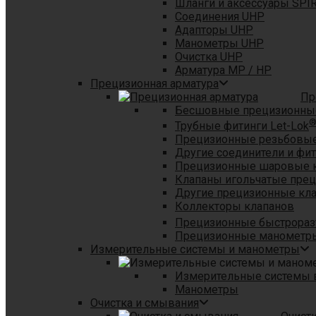
Шланги и аксессуары SPI
Соединения UHP
Адапторы UHP
Манометры UHP
Очистка UHP
Арматура MP / HP
Прецизионная арматура
Пр
Бесшовные прецизионны
Трубные фитинги Let-Lok
Прецизионные резьбовые
Другие соединители и фи
Прецизионные шаровые 
Клапаны игольчатые пре
Другие прецизионные кл
Коллекторы клапанов
Прецизионные быстрораз
Прецизионные манометры
Измерительные системы и манометры
Измерительные системы в
Манометры
Очистка и смывания