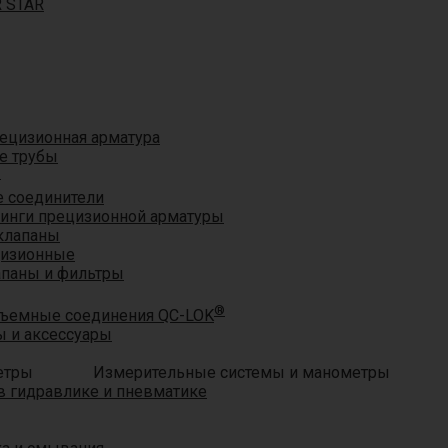
R STAR
ецизионная арматура
е трубы
®
 соединители
тинги прецизионной арматуры
клапаны
цизионные
апаны и фильтры
®
ъемные соединения QC-LOK
 и аксессуары
Измерительные системы и манометры
 гидравлике и пневматике