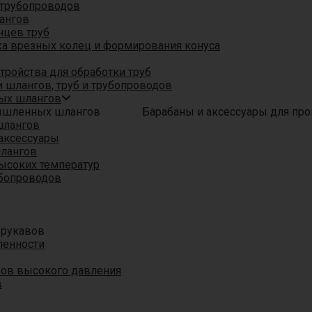
трубопроводов
ангов
нцев труб
а врезных колец и формирования конуса
ройства для обработки труб
 шлангов, труб и трубопроводов
ых шлангов
Барабаны и аксессуары для п
шлангов
аксессуары
шлангов
ысоких температур
убопроводов
 рукавов
ленности
вов высокого давления
в