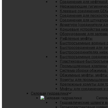
Соединения для нефтяной
Нержавеющие гигиеничес
Клеевые соединения GEK
Соединения для пескостр
Cоединения для штукатур
Арматура (соединители дл
Концевые устройства низ
Оборудование для заправ
Рифленые муфты
Быстросъемные водные 
Быстросоединения для л
Быстросоединителях низк
Быстросъемные соединени
Пластиковые быстросъе
Промышленные клапаны
Система сборки обжимов 
Обжимные муфты, муфты 
Хомуты для промышленн
Крепежные хомуты для тр
Муфты для соединения и 
Силовая гидравлика
Силов
Гидравлические шланги в
Термопластиковые шланг