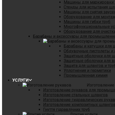
Машины для маркировки 
Стенды для испытания шл
Машины для снятия заусе
Оборудование для монтаж
Машины для гибки труб
Многофункциональные уст
Оборудование для очистки
Барабаны и аксессуары для промышленн
Барабаны и катушки для 
Обдувочные пистолеты и 
Защитные оболочки для 
Защитные оболочки для в
Защита для шлангов и тр
Уплотнения и герметики
Промышленная химия
УСЛУГИ
Изготовление
Изготовление рукавов для промыш
Изготовление стальных шлангов
Изготовление гидравлических рука
Изготовление композитных шланго
Гнуття гідравлічних труб
Другие услуги