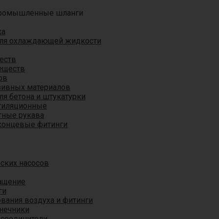
ромышленные шланги
ха
для охлаждающей жидкости
еств
еществ
ов
азивных материалов
я бетона и штукатурки
тиляционные
ные рукава
концевые фитинги
ских насосов
ащение
ги
вания воздуха и фитинги
нечники
 соединители