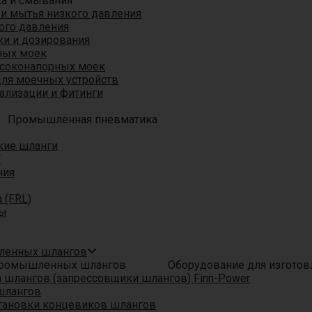
ка и смывания
 и мытья низкого давления
ого давления
ки и дозирования
ных моек
ысоконапорных моек
для моечных устройств
ализации и фитинги
Промышленная пневматика
кие шланги
T
ния
 (FRL)
ры
шленных шлангов
Оборудование для изгото
шлангов (запрессовщики шлангов) Finn-Power
шлангов
тановки концевиков шлангов