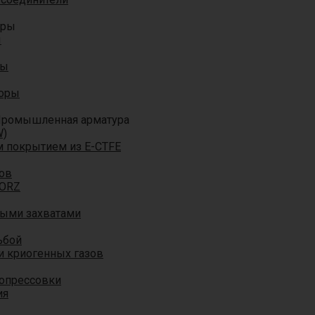
оры
ы
ры
торы
ромышленная арматура
W)
м покрытием из E-CTFE
ов
TORZ
ными захватами
ьбой
и криогенных газов
 опрессовки
ия