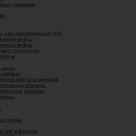
окого давления
AE
 для гидравлических труб
ъемные муфты
ъемные муфты
иеся соединения
лители
 краны
 клапаны
литель плитного монтажа
анительные клапаны
нительные клапаны
лапаны
ы
ры прочие
и UHP и фитинги