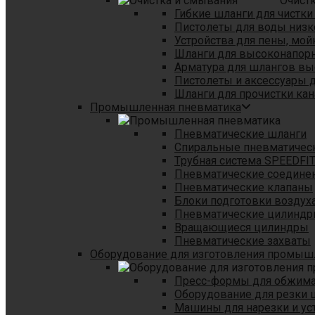
Очист
Гибкие шланги для чистки
Пистолеты для воды низк
Устройства для пены, мой
Шланги для высоконапор
Арматура для шлангов в
Пистолеты и аксессуары 
Шланги для прочистки кан
Промышленная пневматика
Пневматические шланги
Спиральные пневматичес
Tрубная система SPEEDFI
Пневматические соедине
Пневматические клапаны
Блоки подготовки воздуха
Пневматические цилинд
Вращающиеся цилиндры
Пневматические захваты
Оборудование для изготовления промы
Пресс-формы для обжима 
Оборудование для резки 
Машины для нарезки и ус