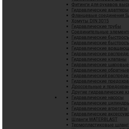
Фитинги для рукавов выс
Гидравлические адаптеры
Фланцевые соединения S
Хомуты DIN 3015
Гидравлические трубы
Соединительные элементы
Гидравлические быстрос
Гидравлические быстрос
Гидравлические вращающ
Гидравлические распреде
Гидравлические клапаны
Гидравлические шаровые
Гидравлические обратные
Гидравлический распреде
Гидравлические предохр
Дроссельные и предохра
Другие гидравлические к
Гидравлические насосы
Гидравлические цилиндр
Гидравлические агрегаты
Гидравлические аксессуа
Шланги WATERBLAST
Термопластиковые шланг