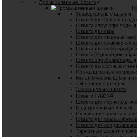
Промышленные шланги
П
Универсальные шланги
Шланги для воды и возду
Шланги и трубопроводы 
Шланги для пара
Шланги для пищевых вещ
Шланги для химических в
Шланги для нефтепродукт
Шланги (Рукава) для абр
Шланги и трубопроводы дл
Шланги выхлопные и вен
Промышленные композит
Металлические шланги и 
Тефлоновые шланги
Силиконовые шланги
®
Шланги TYGON
Шланги для перистальтиче
Подогреваемые шланги
Плавающие шланги и осн
Шланги для газов и фитин
Шланги для кондициониро
Тормозные шланги и нако
Автомобильные шланги и