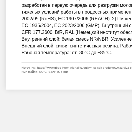
разработан в первую очередь для разгрузки моло
тяжелых условий работы в процессных применени
2002/95 (RoHS), EC 1907/2006 (REACH). 2) Пище
EC 1935/2004, EC 2023/2006 (GMP). Внутренний сл
CFR 177.2600, BfR, RAL (Немецкий институт обес
Внутренний слой: белая смесь NR/NBR. Усиление:
Внешний слой: синяя синтетическая резина. Рабоч
Рабочая температура: от -30°C до +85°C.
Источник
: https://www.tubes-international.kz/onlayn-spisok-produktov/waz-dlya-p
Имя файла
: SO-CPSTAR-076.pdf