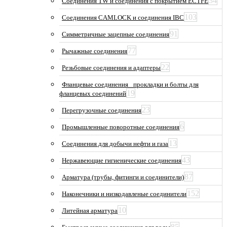
34
Соединения TW и соединения с покрытием ECTFE
103
Соединения CAMLOCK и соединения IBC
91
Симметричные зацепные соединения
77
Рычажные соединения
22
Резьбовые соединения и адаптеры
Фланцевые соединения_ прокладки и болты для
19
фланцевых соединений
23
Перегрузочные соединения
6
Промышленные поворотные соединения
13
Соединения для добычи нефти и газа
43
Нержавеющие гигиенические соединения
87
Арматура (трубы, фитинги и соединители)
152
Наконечники и низкодавленые соединители
10
Литейная арматура
85