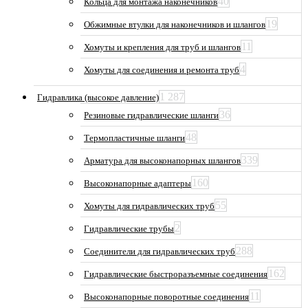
40
Кольца для монтажа наконечников
19
Обжимные втулки для наконечников и шлангов
11
Хомуты и крепления для труб и шлангов
4
Хомуты для соединения и ремонта труб
1 287
Гидравлика (высокое давление)
36
Резиновые гидравлические шланги
48
Термопластичные шланги
339
Арматура для высоконапорных шлангов
160
Высоконапорные адаптеры
55
Хомуты для гидравлических труб
2
Гидравлические трубы
288
Соединители для гидравлических труб
162
Гидравлические быстроразъемные соединения
11
Высоконапорные поворотные соединения