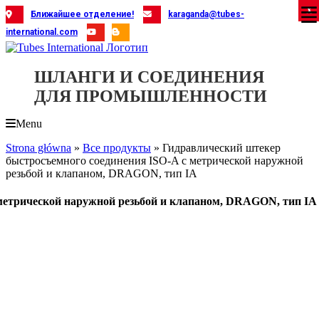
Skip
X
X
X
X
X
X
X
X
X
X
X
X
X
X
X
X
X
X
X
Ближайшее отделение!
karaganda@tubes-
to
international.com
content
ШЛАНГИ И СОЕДИНЕНИЯ
ДЛЯ ПРОМЫШЛЕННОСТИ
Menu
Strona główna
»
Все продукты
»
Гидравлический штекер
быстросъемного соединения ISO-A с метрической наружной
резьбой и клапаном, DRAGON, тип IA
метрической наружной резьбой и клапаном, DRAGON, тип IA