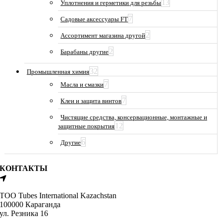
13
Уплотнения и герметики для резьбы
7
Садовые аксессуары FT
2
Ассортимент магазина другой
2
Барабаны другие
32
Промышленная химия
7
Масла и смазки
7
Клеи и защита винтов
Чистящие средства, консервационные, монтажные и
12
защитные покрытия
6
Другие
КОНТАКТЫ
ТОО Tubes International Kazachstan
100000 Караганда
ул. Резника 16