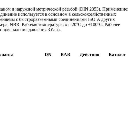
аном и наружной метрической резьбой (DIN 2353). Применение
единение используется в основном в сельскохозяйственных
меняемы с быстроразъемными соединениями ISO-A других
ера: NBR. Рабочая температура: от -20°C до +100°C. Рабочее
н для падения давления 3 бара.
рианта
DN
BAR
Действия
Каталог