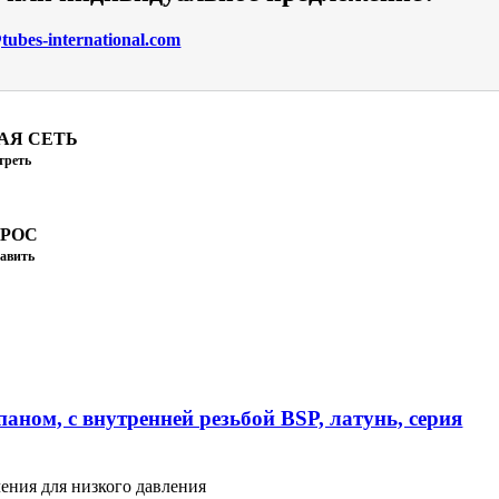
ubes-international.com
АЯ СЕТЬ
треть
ПРОС
авить
аном, с внутренней резьбой BSP, латунь, серия
ения для низкого давления