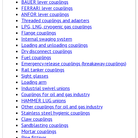
BAUER lever couplings
FERRARI lever couplings
ANFOR lever couplings
Threaded couplings and adapters
LPG, LNG, cryogenic gas couplings
Flange couplings
Internal swaging system
Loading and unloading couplings
Dry disconnect couplings
Fuel couplings
Emergency release couplings (breakaway couplings)
Rail tanker couplings
Sight glasses
Loading arm
Industrial swivel unions
Couplings for oil and gas industry
HAMMER LUG unions
Other couplings for oil and gas industry
Stainless steel hygienic couplings
Claw couplings
Sandblasting couplings
Mortar couplings
Pipe fittings