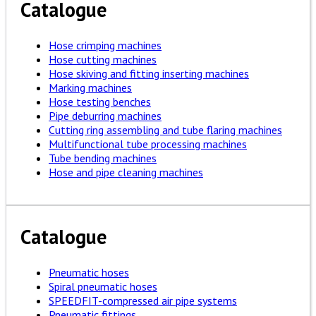
Catalogue
Hose crimping machines
Hose cutting machines
Hose skiving and fitting inserting machines
Marking machines
Hose testing benches
Pipe deburring machines
Cutting ring assembling and tube flaring machines
Multifunctional tube processing machines
Tube bending machines
Hose and pipe cleaning machines
Catalogue
Pneumatic hoses
Spiral pneumatic hoses
SPEEDFIT-compressed air pipe systems
Pneumatic fittings