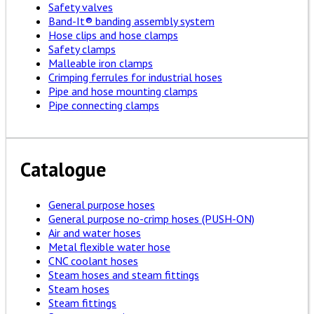
Safety valves
Band-It® banding assembly system
Hose clips and hose clamps
Safety clamps
Malleable iron clamps
Crimping ferrules for industrial hoses
Pipe and hose mounting clamps
Pipe connecting clamps
Catalogue
General purpose hoses
General purpose no-crimp hoses (PUSH-ON)
Air and water hoses
Metal flexible water hose
CNC coolant hoses
Steam hoses and steam fittings
Steam hoses
Steam fittings