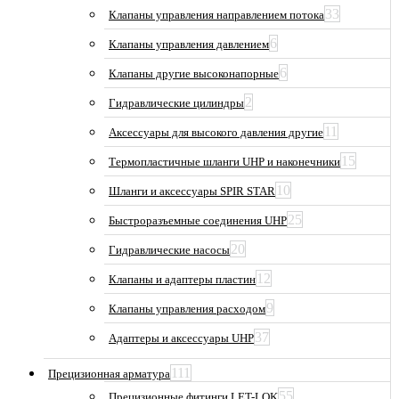
33
Клапаны управления направлением потока
6
Клапаны управления давлением
6
Клапаны другие высоконапорные
2
Гидравлические цилиндры
11
Аксессуары для высокого давления другие
15
Термопластичные шланги UHP и наконечники
10
Шланги и аксессуары SPIR STAR
25
Быстроразъемные соединения UHP
20
Гидравлические насосы
12
Клапаны и адаптеры пластин
9
Клапаны управления расходом
37
Адаптеры и аксессуары UHP
111
Прецизионная арматура
55
Прецизионные фитинги LET-LOK