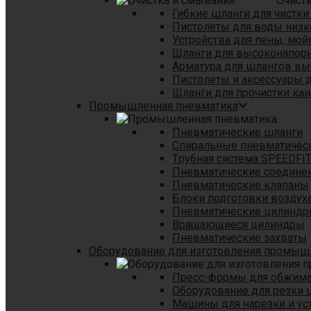
Очист
Гибкие шланги для чистки
Пистолеты для воды низк
Устройства для пены, мой
Шланги для высоконапор
Арматура для шлангов в
Пистолеты и аксессуары 
Шланги для прочистки кан
Промышленная пневматика
Пневматические шланги
Спиральные пневматичес
Tрубная система SPEEDFI
Пневматические соедине
Пневматические клапаны
Блоки подготовки воздуха
Пневматические цилинд
Вращающиеся цилиндры
Пневматические захваты
Оборудование для изготовления промы
Пресс-формы для обжима 
Оборудование для резки 
Машины для нарезки и ус