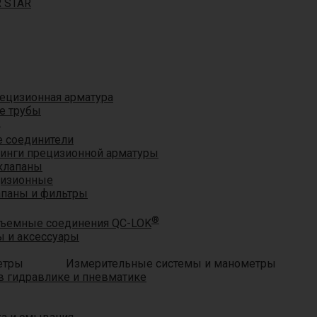
R STAR
ецизионная арматура
е трубы
®
 соединители
тинги прецизионной арматуры
клапаны
цизионные
апаны и фильтры
®
ъемные соединения QC-LOK
 и аксессуары
Измерительные системы и манометры
 гидравлике и пневматике