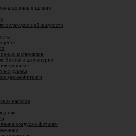
ромышленные шланги
ха
для охлаждающей жидкости
еств
еществ
ов
азивных материалов
я бетона и штукатурки
тиляционные
ные рукава
концевые фитинги
ских насосов
ащение
ги
вания воздуха и фитинги
нечники
 соединители