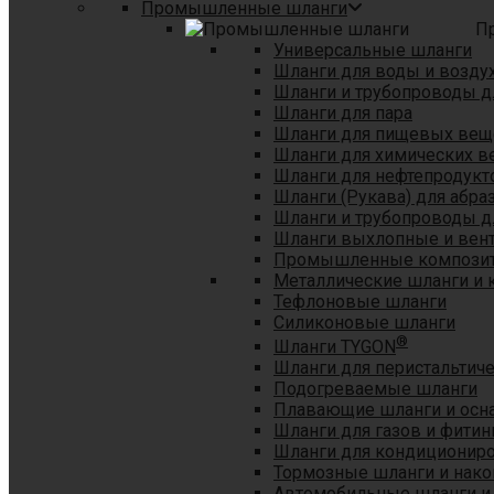
Промышленные шланги
П
Универсальные шланги
Шланги для воды и возду
Шланги и трубопроводы 
Шланги для пара
Шланги для пищевых вещ
Шланги для химических в
Шланги для нефтепродукт
Шланги (Рукава) для абр
Шланги и трубопроводы дл
Шланги выхлопные и вен
Промышленные композит
Металлические шланги и 
Тефлоновые шланги
Силиконовые шланги
®
Шланги TYGON
Шланги для перистальтиче
Подогреваемые шланги
Плавающие шланги и осн
Шланги для газов и фитин
Шланги для кондициониро
Тормозные шланги и нако
Автомобильные шланги и