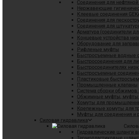
Соединения для нефтяной
Нержавеющие гигиеничес
Клеевые соединения GEK
Соединения для пескостр
Cоединения для штукатур
Арматура (соединители дл
Концевые устройства низ
Оборудование для заправ
Рифленые муфты
Быстросъемные водные 
Быстросоединения для л
Быстросоединителях низк
Быстросъемные соединени
Пластиковые быстросъе
Промышленные клапаны
Система сборки обжимов 
Обжимные муфты, муфты 
Хомуты для промышленн
Крепежные хомуты для тр
Муфты для соединения и 
Силовая гидравлика
Силов
Гидравлические шланги в
Термопластиковые шланг