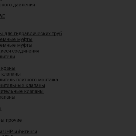
окого давления
AE
 для гидравлических труб
ъемные муфты
ъемные муфты
иеся соединения
лители
 краны
 клапаны
литель плитного монтажа
анительные клапаны
нительные клапаны
лапаны
ы
ры прочие
и UHP и фитинги