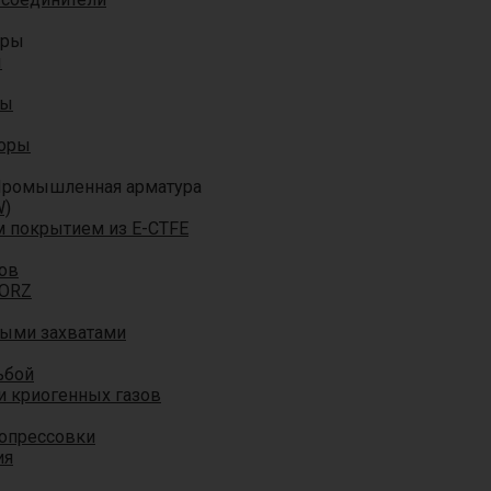
оры
ы
ры
торы
ромышленная арматура
W)
м покрытием из E-CTFE
ов
TORZ
ными захватами
ьбой
и криогенных газов
 опрессовки
ия