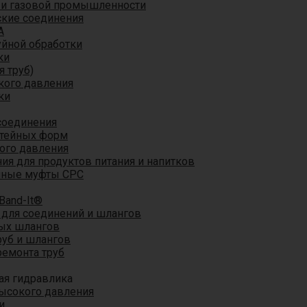
 и газовой промышленности
кие соединения
A
уйной обработки
ки
я труб)
кого давления
ки
соединения
итейных форм
ого давления
я для продуктов питания и напитков
мные муфты CPC
Band-It®
для соединений и шлангов
ых шлангов
уб и шлангов
ремонта труб
ая гидравлика
ысокого давления
и