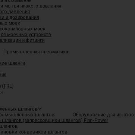
ка и смывания
 и мытья низкого давления
ого давления
ки и дозирования
ных моек
ысоконапорных моек
для моечных устройств
ализации и фитинги
Промышленная пневматика
кие шланги
T
ния
 (FRL)
ры
шленных шлангов
Оборудование для изгото
шлангов (запрессовщики шлангов) Finn-Power
шлангов
тановки концевиков шлангов