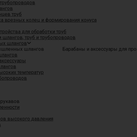
трубопроводов
ангов
нцев труб
а врезных колец и формирования конуса
ройства для обработки труб
 шлангов, труб и трубопроводов
ых шлангов
Барабаны и аксессуары для п
шлангов
аксессуары
шлангов
ысоких температур
убопроводов
 рукавов
ленности
вов высокого давления
в