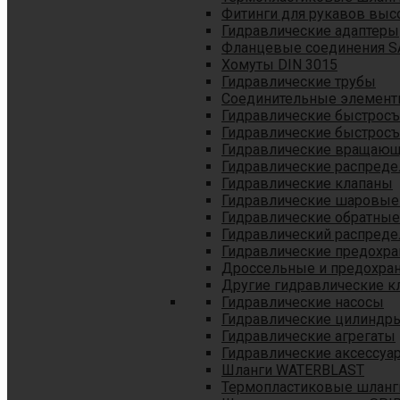
Фитинги для рукавов выс
Гидравлические адаптеры
Фланцевые соединения S
Хомуты DIN 3015
Гидравлические трубы
Соединительные элементы
Гидравлические быстрос
Гидравлические быстрос
Гидравлические вращающ
Гидравлические распреде
Гидравлические клапаны
Гидравлические шаровые
Гидравлические обратные
Гидравлический распреде
Гидравлические предохр
Дроссельные и предохра
Другие гидравлические к
Гидравлические насосы
Гидравлические цилиндр
Гидравлические агрегаты
Гидравлические аксессуа
Шланги WATERBLAST
Термопластиковые шланг