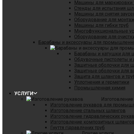
Машины для маркировки 
Стенды для испытания шл
Машины для снятия заусе
Оборудование для монтаж
Машины для гибки труб
Многофункциональные уст
Оборудование для очистки
Барабаны и аксессуары для промышленн
Барабаны и катушки для 
Обдувочные пистолеты и 
Защитные оболочки для 
Защитные оболочки для в
Защита для шлангов и тр
Уплотнения и герметики
Промышленная химия
УСЛУГИ
Изготовление
Изготовление рукавов для промыш
Изготовление стальных шлангов
Изготовление гидравлических рука
Изготовление композитных шланго
Гнуття гідравлічних труб
Другие услуги