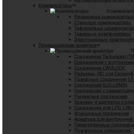
Компенсаторы
Компенсат
Резиновые компенсатор
Стальные компенсаторы
Тефлоновые компенсато
Тканевые компенсаторы
Эластомерные компенса
Промышленная арматура
П
Соединения Tankwagen (T
Соединители с внутренни
Соединение CAMLOCK
Разъемы IBC для Еврокуб
Пожарные соединения S
Соединения GUILLEMIN
Соединения с симметрич
Рычажные соединения
Зажимы и адаптеры с рез
Соединения для LPG, LNG 
Фланцевые соединения
Арматура для внутренней
Перегрузочные соединен
Поворотные соединения