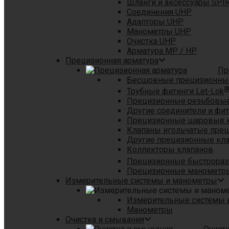
Шланги и аксессуары SPI
Соединения UHP
Адапторы UHP
Манометры UHP
Очистка UHP
Арматура MP / HP
Прецизионная арматура
Пр
Бесшовные прецизионны
Трубные фитинги Let-Lok
Прецизионные резьбовые
Другие соединители и фи
Прецизионные шаровые 
Клапаны игольчатые пре
Другие прецизионные кл
Коллекторы клапанов
Прецизионные быстрораз
Прецизионные манометры
Измерительные системы и манометры
Измерительные системы в
Манометры
Очистка и смывания