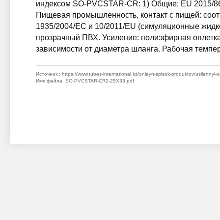
индексом SO-PVCSTAR-CR: 1) Общие: EU 2015/863
Пищевая промышленность, контакт с пищей: соот
1935/2004/EC и 10/2011/EU (симуляционные жидко
прозрачный ПВХ. Усиление: полиэфирная оплетка. 
зависимости от диаметра шланга. Рабочая темпера
Источник
: https://www.tubes-international.kz/onlayn-spisok-produktov/usilennyi-
Имя файла
: SO-PVCSTAR-CR2-25X33.pdf