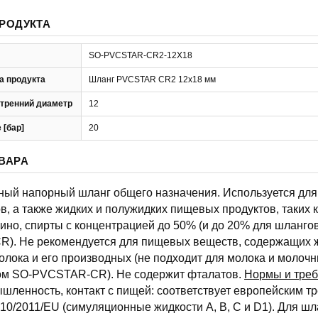
РОДУКТА
SO-PVCSTAR-CR2-12X18
а продукта
Шланг PVCSTAR CR2 12x18 мм
тренний диаметр
12
 [бар]
20
ВАРА
чный напорный шланг общего назначения. Используется для 
в, а также жидких и полужидких пищевых продуктов, таких ка
вино, спирты с концентрацией до 50% (и до 20% для шланго
). Не рекомендуется для пищевых веществ, содержащих ж
олока и его производных (не подходит для молока и молоч
сом SO-PVCSTAR-CR). Не содержит фталатов.
Нормы и тре
ленность, контакт с пищей: соответствует европейским т
10/2011/EU (симуляционные жидкости A, B, C и D1). Для шл