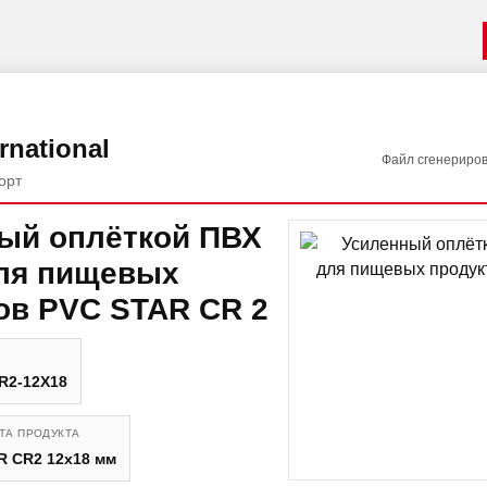
rnational
Файл сгенериро
орт
ый оплёткой ПВХ
ля пищевых
ов PVC STAR CR 2
R2-12X18
ТА ПРОДУКТА
R CR2 12x18 мм