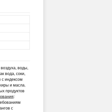
воздуха, воды,
к вода, соки,
в с индексом
иры и масла.
ных продуктов
бования
:
ребованиям
ангов с