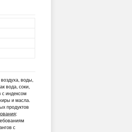
воздуха, воды,
к вода, соки,
в с индексом
иры и масла.
ных продуктов
бования
:
ребованиям
ангов с