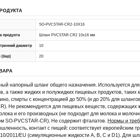
РОДУКТА
SO-PVCSTAR-CR2-10X16
а продукта
Шланг PVCSTAR CR2 10x16 мм
тренний диаметр
10
 [бар]
20
ВАРА
чный напорный шланг общего назначения. Используется для 
в, а также жидких и полужидких пищевых продуктов, таких ка
вино, спирты с концентрацией до 50% (и до 20% для шланго
). Не рекомендуется для пищевых веществ, содержащих ж
олока и его производных (не подходит для молока и молоч
сом SO-PVCSTAR-CR). Не содержит фталатов.
Нормы и тре
ленность, контакт с пищей: соответствует европейским т
10/2011/EU (симуляционные жидкости A, B, C и D1). Для шл