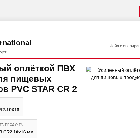
rnational
Файл сгенериро
орт
ый оплёткой ПВХ
ля пищевых
ов PVC STAR CR 2
R2-10X16
ТА ПРОДУКТА
R CR2 10x16 мм