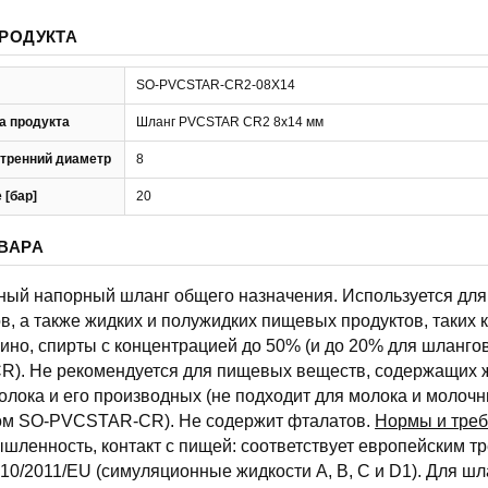
РОДУКТА
SO-PVCSTAR-CR2-08X14
а продукта
Шланг PVCSTAR CR2 8x14 мм
тренний диаметр
8
 [бар]
20
ВАРА
чный напорный шланг общего назначения. Используется для 
в, а также жидких и полужидких пищевых продуктов, таких ка
вино, спирты с концентрацией до 50% (и до 20% для шланго
). Не рекомендуется для пищевых веществ, содержащих ж
олока и его производных (не подходит для молока и молоч
сом SO-PVCSTAR-CR). Не содержит фталатов.
Нормы и тре
ленность, контакт с пищей: соответствует европейским т
10/2011/EU (симуляционные жидкости A, B, C и D1). Для шл