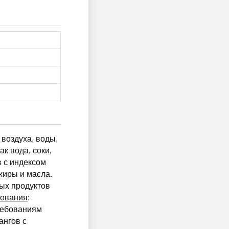
воздуха, воды,
к вода, соки,
в с индексом
иры и масла.
ных продуктов
бования
:
ребованиям
ангов с