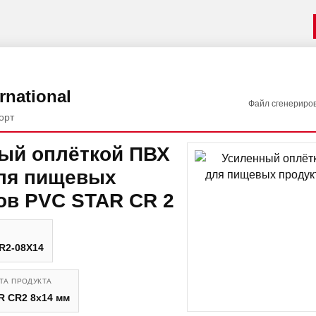
rnational
Файл сгенериро
орт
ый оплёткой ПВХ
ля пищевых
ов PVC STAR CR 2
R2-08X14
ТА ПРОДУКТА
R CR2 8x14 мм