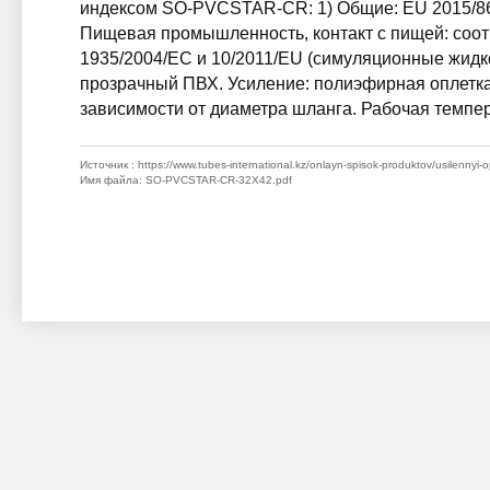
индексом SO-PVCSTAR-CR: 1) Общие: EU 2015/863
Пищевая промышленность, контакт с пищей: соот
1935/2004/EC и 10/2011/EU (симуляционные жидко
прозрачный ПВХ. Усиление: полиэфирная оплетка. 
зависимости от диаметра шланга. Рабочая темпера
Источник
: https://www.tubes-international.kz/onlayn-spisok-produktov/usilennyi-
Имя файла
: SO-PVCSTAR-CR-32X42.pdf