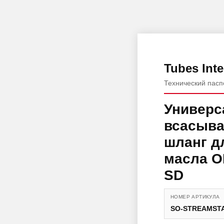
Tubes Inte
Технический пасп
Универ
всасыв
шланг д
масла O
SD
НОМЕР АРТИКУЛА
SO-STREAMSTA