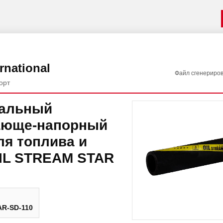
rnational
Файл сгенериро
орт
сальный
ающе-напорный
ля топлива и
IL STREAM STAR
R-SD-110