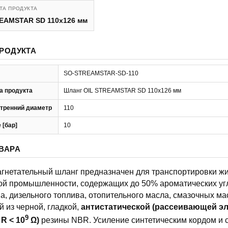
ТА ПРОДУКТА
EAMSTAR SD 110x126 мм
РОДУКТА
SO-STREAMSTAR-SD-110
а продукта
Шланг OIL STREAMSTAR SD 110x126 мм
тренний диаметр
110
 [бар]
10
ВАРА
нетательный шланг предназначен для транспортировки жи
й промышленности, содержащих до 50% ароматических уг
а, дизельного топлива, отопительного масла, смазочных масе
 из черной, гладкой,
антистатической
(рассеивающей эл
9
 R < 10
Ω)
резины NBR. Усиление синтетическим кордом и