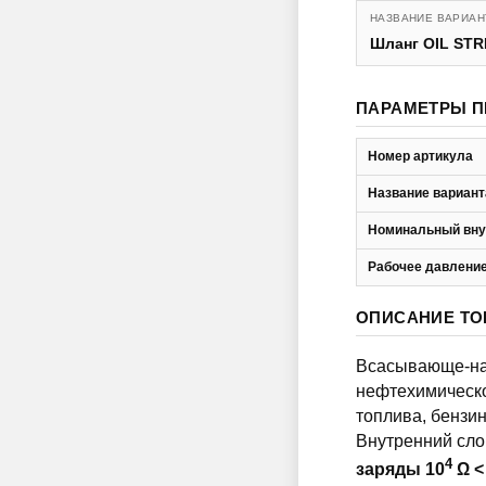
НАЗВАНИЕ ВАРИАН
Шланг OIL STR
ПАРАМЕТРЫ П
Номер артикула
Название вариант
Номинальный вну
Рабочее давление
ОПИСАНИЕ ТО
Всасывающе-наг
нефтехимическо
топлива, бензин
Внутренний слой
4
заряды 10
Ω <