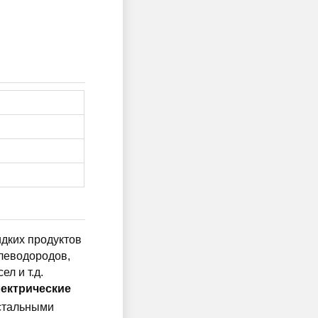
дких продуктов
леводородов,
л и т.д.
ектрические
 стальными