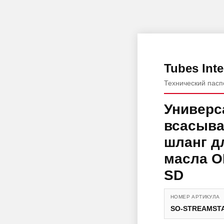
Tubes Inte
Технический пасп
Универ
всасыв
шланг д
масла O
SD
НОМЕР АРТИКУЛА
SO-STREAMSTA