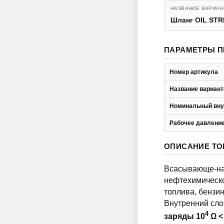
НАЗВАНИЕ ВАРИАН
Шланг OIL ST
ПАРАМЕТРЫ П
Номер артикула
Название вариант
Номинальный вну
Рабочее давление
ОПИСАНИЕ ТО
Всасывающе-наг
нефтехимическо
топлива, бензин
Внутренний слой
4
заряды 10
Ω <