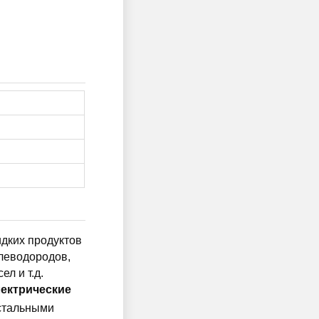
дких продуктов
леводородов,
л и т.д.
ектрические
 стальными