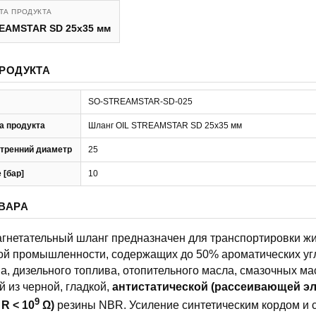
ТА ПРОДУКТА
REAMSTAR SD 25x35 мм
РОДУКТА
SO-STREAMSTAR-SD-025
а продукта
Шланг OIL STREAMSTAR SD 25x35 мм
тренний диаметр
25
 [бар]
10
ВАРА
нетательный шланг предназначен для транспортировки жи
й промышленности, содержащих до 50% ароматических уг
а, дизельного топлива, отопительного масла, смазочных масе
 из черной, гладкой,
антистатической
(рассеивающей эл
9
 R < 10
Ω)
резины NBR. Усиление синтетическим кордом и