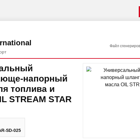
rnational
Файл сгенериро
орт
сальный
ающе-напорный
ля топлива и
IL STREAM STAR
R-SD-025