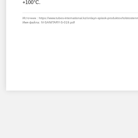
+100°C.
Источник
: https://www.tubes-international.kz/onlayn-spisok-produktov/tolstosten
Имя файла
: IV-SANITARY-S-019.pdf