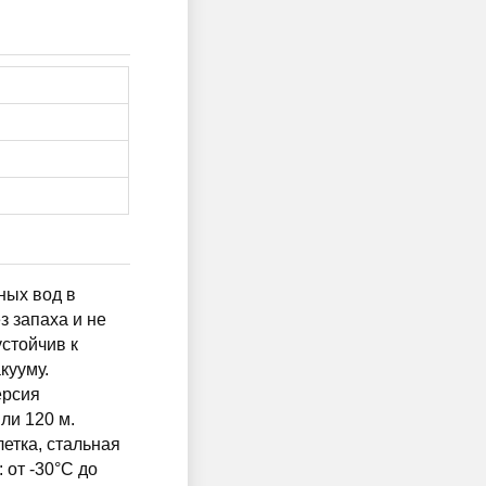
ных вод в
з запаха и не
устойчив к
кууму.
ерсия
ли 120 м.
летка, стальная
 от -30°C до