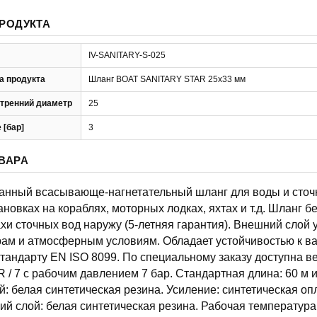
РОДУКТА
IV-SANITARY-S-025
а продукта
Шланг BOAT SANITARY STAR 25x33 мм
тренний диаметр
25
 [бар]
3
ВАРА
нный всасывающе-нагнетательный шланг для воды и сточ
новках на кораблях, моторных лодках, яхтах и т.д. Шланг бе
хи сточных вод наружу (5-летняя гарантия). Внешний слой 
ам и атмосферным условиям. Обладает устойчивостью к ва
стандарту EN ISO 8099. По специальному заказу доступна в
/ 7 с рабочим давлением 7 бар. Стандартная длина: 60 м и
: белая синтетическая резина. Усиление: синтетическая оп
й слой: белая синтетическая резина. Рабочая температура: