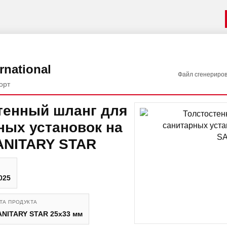
rnational
Файл сгенериро
орт
тенный шланг для
ных установок на
ANITARY STAR
025
ТА ПРОДУКТА
NITARY STAR 25x33 мм