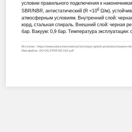
условии правильного подключения к наконечника
6
SBR/NBR, антистатический (R <10
Ω/м), устойчив
атмосферным условиям. Внутренний слой: черная
корд, стальная спираль. Внешний слой: черная р
бар. Вакуум: 0,9 бар. Температура эксплуатации: 
Источник
: https://www.tubes-international.kz/onlayn-spisok-produktov/ssawno-tloc
Имя файла
: SO-OILSTAR-SD-102.pdf