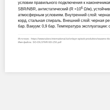
условии правильного подключения к наконечника
6
SBR/NBR, антистатический (R <10
Ω/м), устойчив
атмосферным условиям. Внутренний слой: черная
корд, стальная спираль. Внешний слой: черная р
бар. Вакуум: 0,9 бар. Температура эксплуатации: 
Источник
: https://www.tubes-international.kz/onlayn-spisok-produktov/ssawno-tloc
Имя файла
: SO-OILSTAR-SD-150.pdf