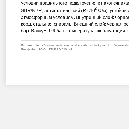
условии правильного подключения к наконечника
6
SBR/NBR, антистатический (R <10
Ω/м), устойчив
атмосферным условиям. Внутренний слой: черная
корд, стальная спираль. Внешний слой: черная р
бар. Вакуум: 0,9 бар. Температура эксплуатации: 
Источник
: https://www.tubes-international.kz/onlayn-spisok-produktov/ssawno-tloc
Имя файла
: SO-OILSTAR-SD-080.pdf