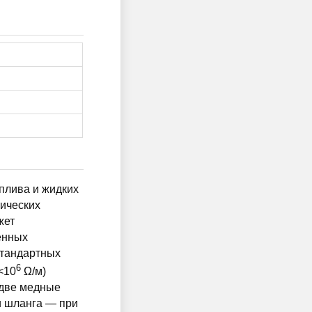
плива и жидких
ических
жет
енных
стандартных
6
<10
Ω/м)
 две медные
и шланга — при