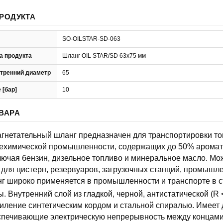
РОДУКТА
SO-OILSTAR-SD-063
а продукта
Шланг OIL STAR/SD 63x75 мм
тренний диаметр
65
 [бар]
10
ВАРА
нетательный шланг предназначен для транспортировки то
техимической промышленности, содержащих до 50% аромат
лючая бензин, дизельное топливо и минеральное масло. Мо
 для цистерн, резервуаров, загрузочных станций, промышл
нг широко применяется в промышленности и транспорте в 
. Внутренний слой из гладкой, черной, антистатической (R 
иление синтетическим кордом и стальной спиралью. Имеет
спечивающие электрическую непрерывность между концам