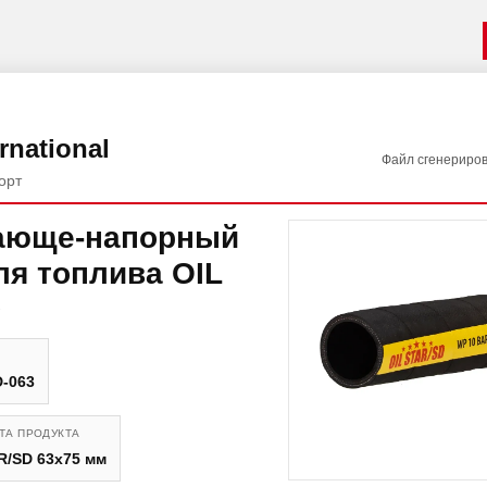
rnational
Файл сгенериро
орт
ающе-напорный
ля топлива OIL
D
-063
ТА ПРОДУКТА
R/SD 63x75 мм