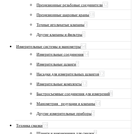
32
Прецизионные резьбовые соединители
18
Прецизионные шаровые краны
5
Точные игольчатые клапаны
1
Другие клапаны и фильтры
64
Измерительные системы и манометры
14
Измерительные соединения
2
Измерительные шланги
12
Насадки для измерительных шлангов
12
Измерительные комплекты
8
Быстросъемные соединения для измерений
14
Манометрия_ редукции и клапаны
2
Другие измерительные приборы
19
Техника смазки
9
Шланги и наконечники для смазки