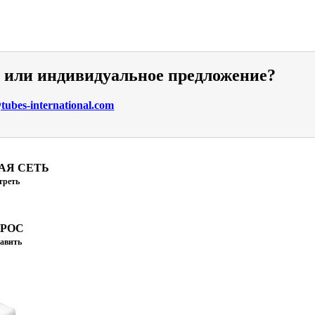
и или индивидуальное предложение?
ubes-international.com
АЯ СЕТЬ
треть
ПРОС
авить