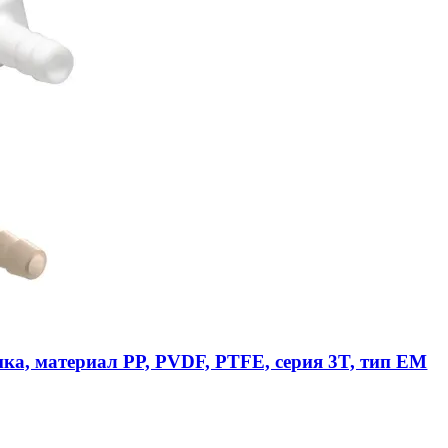
ика, материал PP, PVDF, PTFE, серия 3T, тип EM