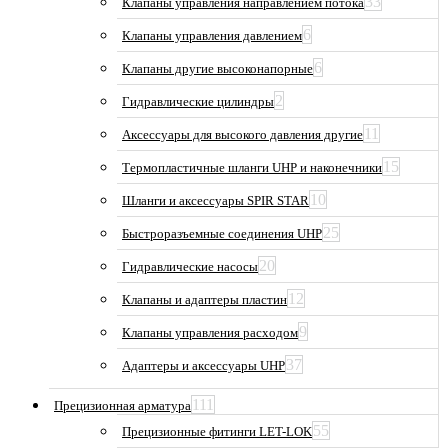
33
Клапаны управления направлением потока
6
Клапаны управления давлением
6
Клапаны другие высоконапорные
2
Гидравлические цилиндры
11
Аксессуары для высокого давления другие
15
Термопластичные шланги UHP и наконечники
10
Шланги и аксессуары SPIR STAR
25
Быстроразъемные соединения UHP
20
Гидравлические насосы
12
Клапаны и адаптеры пластин
9
Клапаны управления расходом
37
Адаптеры и аксессуары UHP
111
Прецизионная арматура
55
Прецизионные фитинги LET-LOK