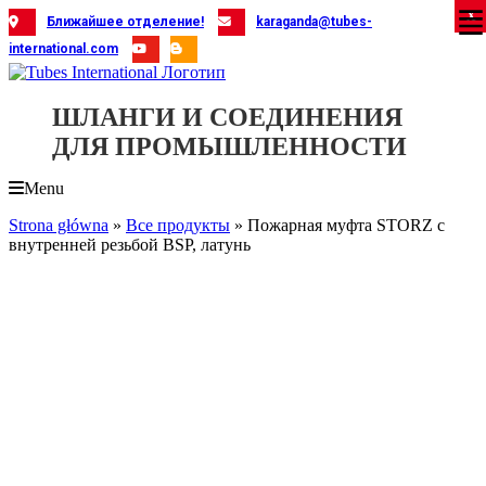
Skip
X
X
X
X
X
X
X
X
X
X
X
X
X
X
X
X
X
X
X
Ближайшее отделение!
karaganda@tubes-
to
international.com
content
ШЛАНГИ И СОЕДИНЕНИЯ
ДЛЯ ПРОМЫШЛЕННОСТИ
Menu
Strona główna
»
Все продукты
»
Пожарная муфта STORZ с
внутренней резьбой BSP, латунь