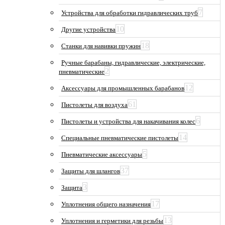
7
Устройства для обработки гидравлических труб
10
Другие устройства
18
Станки для навивки пружин
Ручные барабаны, гидравлические, электрические,
2
пневматические
12
Аксессуары для промышленных барабанов
61
Пистолеты для воздуха
6
Пистолеты и устройства для накачивания колес
14
Специальные пневматические пистолеты
5
Пневматические аксессуары
37
Защиты для шлангов
3
Защита
17
Уплотнения общего назначения
13
Уплотнения и герметики для резьбы