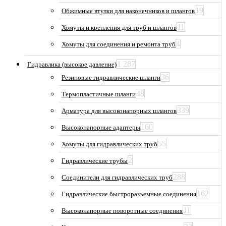
19
Обжимные втулки для наконечников и шлангов
11
Хомуты и крепления для труб и шлангов
4
Хомуты для соединения и ремонта труб
1 287
Гидравлика (высокое давление)
36
Резиновые гидравлические шланги
48
Термопластичные шланги
339
Арматура для высоконапорных шлангов
160
Высоконапорные адаптеры
55
Хомуты для гидравлических труб
2
Гидравлические трубы
288
Соединители для гидравлических труб
162
Гидравлические быстроразъемные соединения
11
Высоконапорные поворотные соединения