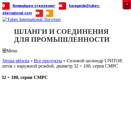
Skip
X
X
X
X
X
X
X
X
X
X
X
X
X
X
X
X
X
X
X
Ближайшее отделение!
karaganda@tubes-
to
international.com
content
ШЛАНГИ И СОЕДИНЕНИЯ
ДЛЯ ПРОМЫШЛЕННОСТИ
Menu
Strona główna
»
Все продукты
»
Силовой цилиндр UNITOP,
шток с наружной резьбой, диаметр 32 ÷ 100, серия CMPC
 32 ÷ 100, серия CMPC