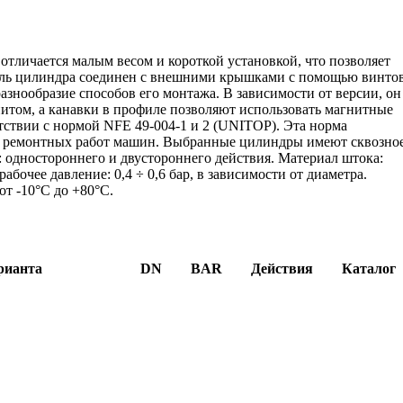
тличается малым весом и короткой установкой, что позволяет
иль цилиндра соединен с внешними крышками с помощью винтов
азнообразие способов его монтажа. В зависимости от версии, он
итом, а канавки в профиле позволяют использовать магнитные
тствии с нормой NFE 49-004-1 и 2 (UNITOP). Эта норма
емя ремонтных работ машин. Выбранные цилиндры имеют сквозно
: одностороннего и двустороннего действия. Материал штока:
очее давление: 0,4 ÷ 0,6 бар, в зависимости от диаметра.
от -10°C до +80°C.
рианта
DN
BAR
Действия
Каталог