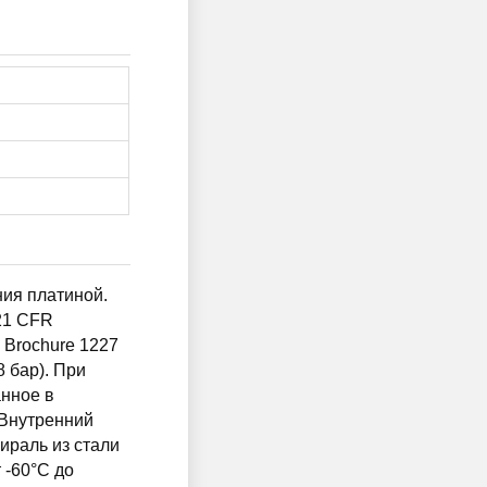
ия платиной.
21 CFR
l Brochure 1227
8 бар). При
нное в
 Внутренний
ираль из стали
 -60°C до