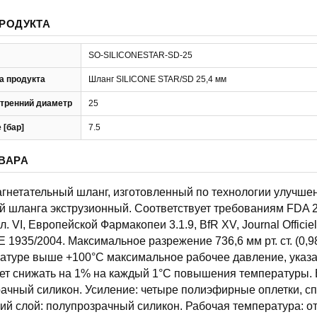
РОДУКТА
SO-SILICONESTAR-SD-25
а продукта
Шланг SILICONE STAR/SD 25,4 мм
тренний диаметр
25
 [бар]
7.5
ВАРА
нетательный шланг, изготовленный по технологии улучшен
й шланга экструзионный. Соответствует требованиям FDA 
л. VI, Европейской Фармакопеи 3.1.9, BfR XV, Journal Officie
 1935/2004. Максимальное разрежение 736,6 мм рт. ст. (0,9
атуре выше +100°C максимальное рабочее давление, указа
ует снижать на 1% на каждый 1°C повышения температуры.
рачный силикон. Усиление: четыре полиэфирные оплетки, сп
ий слой: полупрозрачный силикон. Рабочая температура: от