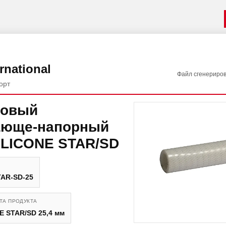
rnational
Файл сгенериро
орт
новый
ающе-напорный
ILICONE STAR/SD
TAR-SD-25
ТА ПРОДУКТА
E STAR/SD 25,4 мм