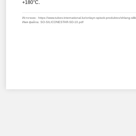
+180°C.
Источник
: https://www.tubes-international.kz/onlayn-spisok-produktov/shlang-si
Имя файла
: SO-SILICONESTAR-SD-10.pdf