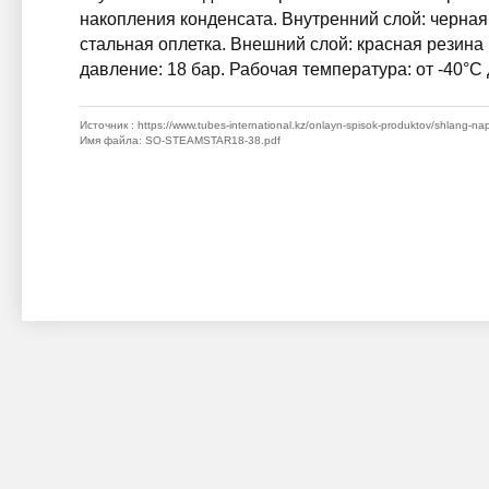
накопления конденсата. Внутренний слой: черна
стальная оплетка. Внешний слой: красная рези
давление: 18 бар. Рабочая температура: от -40°C
Источник
: https://www.tubes-international.kz/onlayn-spisok-produktov/shlang-
Имя файла
: SO-STEAMSTAR18-38.pdf